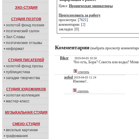
Цикл:
Иронические миниатюры
ЭХО-СТУДИЯ
Проголосовать за работу
СТУДИЯ ПОЭТОВ
просмотры: [
7621
]
комментарии: [
2
]
• золотой фонд поэзии
закладки: [0]
• поэтический салон
• Зал Славы
• поэтические отзывы
Комментарии
(выбрать просмотр комментар
• неформат
Biker
2019-04-03 10:50
СТУДИЯ ПИСАТЕЛЕЙ
Что есть, Боря? Совесть или водка? Мен
• золотой фонд прозы
• публицистика
ответить
nefed
• загадки творчества
2019-04-03 11:24
Именно!..
СТУДИЯ ХУДОЖНИКОВ
ответить
• золотая коллекция
• мастер-класс
МУЗЫКАЛЬНАЯ СТУДИЯ
СМЕХО-СТУДИЯ
• веселые картинки
• графомания