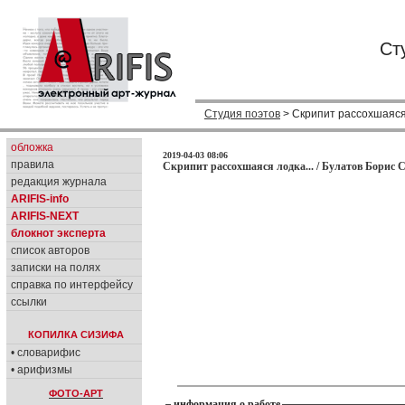
Ст
Студия поэтов
> Скрипит рассохшаяся 
обложка
2019-04-03 08:06
правила
Скрипит рассохшаяся лодка... / Булатов Борис С
редакция журнала
ARIFIS-info
ARIFIS-NEXT
блокнот эксперта
список авторов
записки на полях
справка по интерфейсу
ссылки
КОПИЛКА СИЗИФА
• словарифис
• арифизмы
ФОТО-АРТ
информация о работе