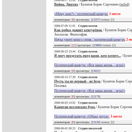
2006-08-17 13:09
Студия поэтов
Война. Диптих
/ Булатов Борис Сергеевич (
nefed
)
«Миру мир?» / поэтический конкурс
3 место
комментарии: [
8
] просмотры: [
12357
] голоса: [
2
]
2006-07-09 11:01
Студия поэтов
Как робко дышит кенгурёнок
/ Булатов Борис Се
Зоология. Философия.
Наука умеет много гитик / поэтический конкурс
2 м
комментарии: [
12
] просмотры: [
13860
] голоса: [
2
]
2006-06-23 23:44
Студия поэтов
Я могу предстать пред вами, кем хотите...
/ Булат
Поэтический конкурс «Вся наша жизнь – игра!»
комментарии: [
4
] просмотры: [
13421
]
2006-06-14 17:39
Студия поэтов
Пусть ты не первый - не беда
/ Булатов Борис Серг
Песенка
Поэтический конкурс «Вся наша жизнь – игра!»
комментарии: [
0
] просмотры: [
12179
]
2006-06-03 14:02
Студия поэтов
Капитан вселенских бурь
/ Булатов Борис Сергеев
Поэтический конкурс «Образ друга».
3 место
комментарии: [
0
] просмотры: [
13120
] голоса: [
2
]
2006-06-01 00:25
Студия писателей