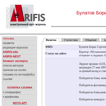
Булатов Бор
обложка
Визитка
Статистика
Общение
Ц
правила
ФИО:
Булатов Борис Сергее
редакция журнала
Куратор «Музыкальной
ARIFIS-info
Статус на сайте:
отзывов» в журнале A
ARIFIS-NEXT
блокнот эксперта
Лауреат премии «GO
список авторов
награжден 27 мая 2007
записки на полях
за ценный вклад в ста
справка по интерфейсу
Победитель блиц- кон
ссылки
Победитель фотоконку
КОПИЛКА СИЗИФА
• словарифис
Победитель блиц-конк
• арифизмы
Победитель конкурса 
ФОТО-АРТ