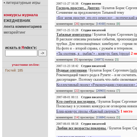
• литературные игры
2007-11-27 16:38
Студия поэтов
Господь простит... Диптих
/ Булатов Борис Сергее
Сочинение на предложенную Татьяной тему
конкурсы журнала
«Бог меня простит, это его ремесло» - поэтический 
ЕЖЕДНЕВНИК
комментарии: [
26
] просмотры: [
14160
] голоса: [
8
]
лента комментариев
2007-11-25 15:28
Студия писателей
мегарейтинг
Таёжные имитаторы
/ Булатов Борис Сергеевич (
n
В рассказе описаны реальные события, произошедши
трубки. Для непосвящённых: кимберлит – горная п
искать в
Я
ndex'е:
На фото я – второй справа, с ружьём и тетеревом.
«Ты охотник, я - рыбак!» - конкурс баек (проза)
2 м
комментарии: [
9
] просмотры: [
16973
] голоса: [
3
]
участники on-line:
2007-11-23 18:42
Студия писателей
Нудные сентенции
/ Булатов Борис Сергеевич (
nef
Гостей: 185
Рекомендаций такого рода в Рунете – и не сосчитат
диссертации». Поэтому сказать что-либо свеженькое
Коллективный проект «Рекомендации старожилов» 
комментарии: [
22
] просмотры: [
20903
] голоса: [
7
]
2007-08-01 00:11
Студия писателей
Кто смеётся последним.
/ Булатов Борис Сергеевич
Поскольку в условиях конкурса не оговорена новизна
Блиц-конкурс прозы «Каждый сверчок?»
1 место
комментарии: [
14
] просмотры: [
15684
] голоса: [
5
]
2007-06-01 08:58
Студия писателей
Любви все возрасты покорны.
/ Булатов Борис Се