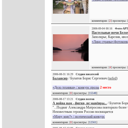
комментарии: [
2
] просмотры: 
2006-09-04 00:16
Фото-АР
Пастельные ночи Бело
Заполярье, Карелия, июль
«Лицо страны»/фотоконк
комментарии: [
4
] просмотры: 
2006-08-31 16:29
Студия писателей
Балансир
/ Булатов Борис Сергеевич (
nefed
)
«Дело техники» / конкурс прозы
2 место
комментарии: [
0
] просмотры: [
15548
]
2006-08-17 13:21
Студия поэтов
А война нам - фигня, не манёвры...
/ Булатов Бор
"...Подвиг Александра Матросова повторило более т
Неизвестным героям России посвящается
«Миру мир?» / поэтический конкурс
комментарии: [
0
] просмотры: [
12561
]