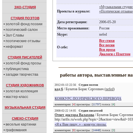
«Музыкальная студия
ЭХО-СТУДИЯ
Проекты в журнале:
«Поэтические отзывы
СТУДИЯ ПОЭТОВ
Дата регистрации:
2006-05-20
• золотой фонд поэзии
Место проживания:
Россия
• поэтический салон
Skype:
nefed
• Зал Славы
Все стихи
• поэтические отзывы
Все песни
• неформат
О себе:
Вся проза
Диалоги с Платтом
СТУДИЯ ПИСАТЕЛЕЙ
• золотой фонд прозы
• публицистика
• загадки творчества
работы автора, выставленные н
2012-01-13 22:56
Студия поэтов
СТУДИЯ ХУДОЖНИКОВ
код 6
/ Булатов Борис Сергеевич (
nefed
)
• золотая коллекция
• мастер-класс
КОНКУРС ПОЭТИЧЕСКОГО ПЕРЕВОДА
комментарии: [
4
] просмотры: [
11797
] голоса: [
4
]
МУЗЫКАЛЬНАЯ СТУДИЯ
2008-02-22 14:05
Студия писателей
Ответ доктора Валахова
/ Булатов Борис Сергееви
СМЕХО-СТУДИЯ
http://arifis.ru/work.php?topic=2&action=view&id=10
• веселые картинки
«Я к Вам пишу..» - конкурс прозы.
• графомания
комментарии: [
8
] просмотры: [
14448
] голоса: [
3
]