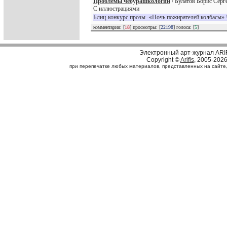
Проблемы чебурашкологии
/ Булатов Борис Серге
С иллюстрациями
Блиц-конкурс прозы -«Ночь пожирателей колбасы» 
комментарии: [
18
] просмотры: [
22198
] голоса: [
5
]
Электронный арт-журнал ARI
Copyright ©
Arifis
, 2005-202
при перепечатке любых материалов, представленных на сайте, с