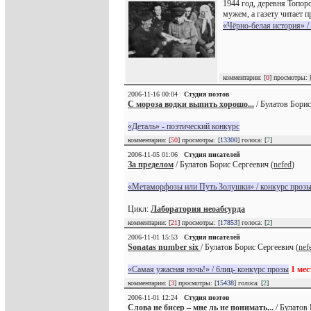
1944 год, деревня Топоро
мужем, а газету читает 
«Чёрно-белая история» /
комментарии: [
0
] просмотры: 
2006-11-16 00:04
Студия поэтов
С мороза водки выпить хорошо...
/ Булатов Борис
«Деталь» - поэтический конкурс
комментарии: [
50
] просмотры: [
13300
] голоса: [
7
]
2006-11-05 01:06
Студия писателей
За пределом
/ Булатов Борис Сергеевич (
nefed
)
«Метаморфозы или Путь Золушки» / конкурс проз
Цикл:
Лаборатория неоабсурда
комментарии: [
21
] просмотры: [
17853
] голоса: [
2
]
2006-11-01 15:53
Студия писателей
Sonatas number six
/ Булатов Борис Сергеевич (
nef
«Самая ужасная ночь!» / блиц- конкурс прозы
1 мес
комментарии: [
3
] просмотры: [
15438
] голоса: [
2
]
2006-11-01 12:24
Студия поэтов
Слова не бисер – мне ль не понимать...
/ Булатов 