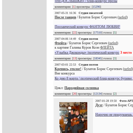
«НЕДОСЛЫШКИ» / блиц-конкурс прозы
комментарии: [
1
] просмотры: [
15290
]
2007-05-31 16:36
Студия писателей
После танцев
/ Булатов Борис Сергеевич (
nefed
)
Прозаический конкурс ФАНТОМ ЛЮБВИ!
комментарии: [
22
] просмотры: [
17510
] голоса: [
5
]
2007-04-06 14:49
Студия поэтов
Флейта
/ Булатов Борис Сергеевич (
nefed
)
к картине Галины Куров Коэн
ФЛЕЙТА
«Улыбка Джоконды» /поэтический конкурс
3 место
комментарии: [
13
] просмотры: [
18345
] голоса: [
3
]
2007-03-01 22:53
Студия поэтов
Крепись, геолог!
/ Булатов Борис Сергеевич (
nefed
)
Вне конкурса
Ко дню 8 марта / поэтический блиц-конкурс буриме.
Цикл:
Пародийная солянка
комментарии: [
20
] просмотры: [
12134
] голоса: [
2
]
2007-01-28 19:50
Фото-АР
Дуэт
/ Булатов Борис Сер
Нарочно не придумаешь..