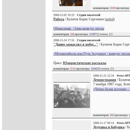
комментарии: [
10
] просмотры:
2006-12-02 19:23
Студия писателей
Работа
/ Булатов Борис Сергеевич (
nefed
)
Объявление. / блиц-конкурс прозы
комментарии: [
4
] просмотры: [
15871
] голоса: [
1
]
2006-11-24 17:55
Студия писателей
"Давно замыслил я побег..."
/ Булатов Борис Серг
«Метаморфозы или Путь Золушки» / конкурс проз
Цикл:
Юмористические рассказы
комментарии: [
11
] просмотры: [
16425
] голоса: [
1
]
2006-11-21 22:24
Фото-АР
Демонстрация
/ Булатов
7 ноября 1967 года, Зеле
«Чёрно-белая история» /
комментарии: [
0
] просмотры: 
2006-11-17 00:14
Фото-АР
Дедушка и бабушка
/ Б