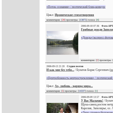
«Поток сознания» / поэтический блиц-конкурс
Цикл:
Иронические стихотворения
комментарии: [
28
] просмотры: [
13875
] голоса: [
4
]
2006-09-18 07:36
Фото-АР
Грибные дожди Запол
«Дождь»/экспресс-фоток
комментарии: [
2
] просмотры: 
2006-09-13 21:20
Студия поэтов
И как мне без тебя...
/ Булатов Борис Сергеевич (
n
«Центробежность центростремления» / поэтический
Цикл:
Ах, любовь - царица мира...
комментарии: [
5
] просмотры: [
14337
] голоса: [
1
]
2006-09-09 13:57
Фото-АР
У Вас Мальчик!
/ Булат
Щука-самец ростом метр 
Карелия, Заполярье, оз. 
«Лицо страны»/фотоконк