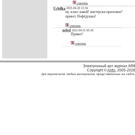
ответить
Uchilka
2021-04-20 12:56
ну, класс какой! мастерски приложил!
привет, Нефёдушка!
ответить
nefed
2021-04-21 05:56
Привет!
ответить
Электронный арт-журнал ARI
Copyright ©
Arifis
, 2005-202
при перепечатке любых материалов, представленных на сайте, с