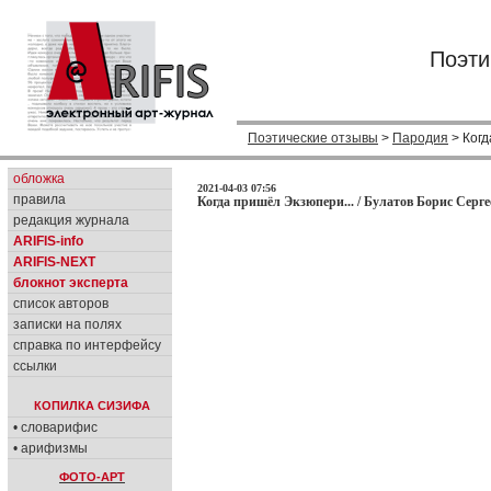
Поэти
Поэтические отзывы
>
Пародия
> Когд
обложка
2021-04-03 07:56
правила
Когда пришёл Экзюпери... / Булатов Борис Серге
редакция журнала
ARIFIS-info
ARIFIS-NEXT
блокнот эксперта
список авторов
записки на полях
справка по интерфейсу
ссылки
КОПИЛКА СИЗИФА
• словарифис
• арифизмы
ФОТО-АРТ