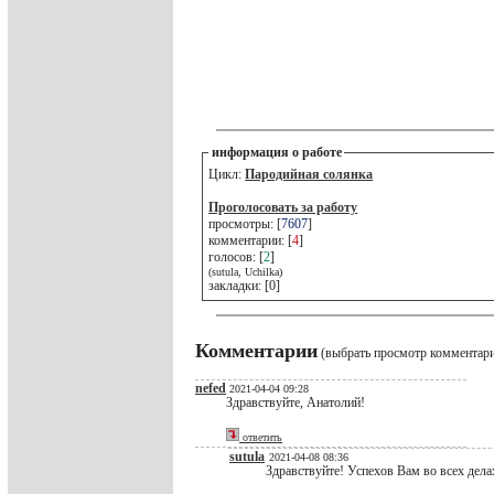
информация о работе
Цикл:
Пародийная солянка
Проголосовать за работу
просмотры: [
7607
]
комментарии: [
4
]
голосов: [
2
]
(sutula, Uchilka)
закладки: [0]
Комментарии
(выбрать просмотр комментар
nefed
2021-04-04 09:28
Здравствуйте, Анатолий!
ответить
sutula
2021-04-08 08:36
Здравствуйте! Успехов Вам во всех дела