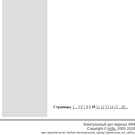
Страницы
:
1...
5
6
7
8
9
10
11
12
13
14
15
...20...
Электронный арт-журнал ARI
Copyright ©
Arifis
, 2005-202
при перепечатке любых материалов, представленных на сайте, с