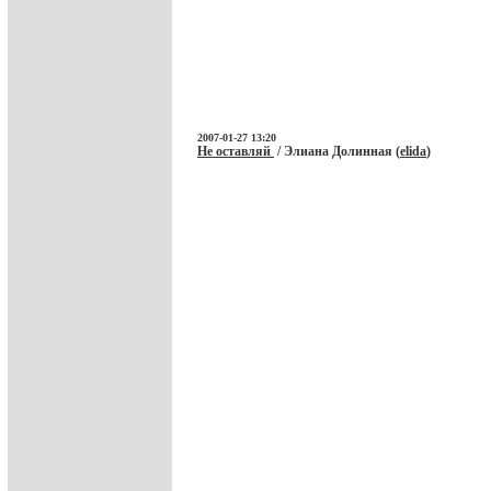
2007-01-27 13:20
Не оставляй
/ Элиана Долинная (
elida
)