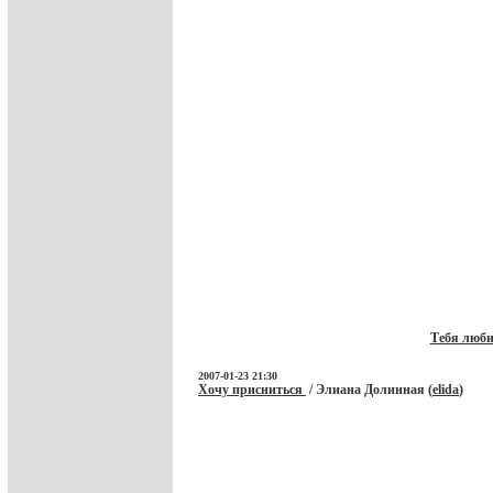
Тебя люби
2007-01-23 21:30
Хочу присниться
/ Элиана Долинная (
elida
)