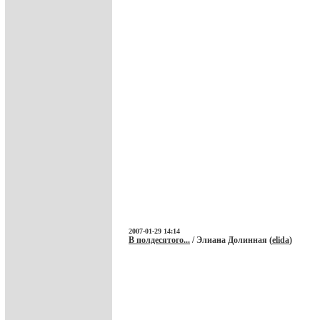
2007-01-29 14:14
В полдесятого...
/ Элиана Долинная (
elida
)