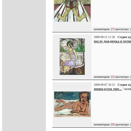
комментарии: [
7
] просмотры: 
2009-09-12 11:20
Студия х
после дождичка в четвер
комментарии: [
2
] просмотры: 
2009-09-07 10:12
Студия х
нюша,ктож еще...
/ мони
комментарии: [
9
] просмотры: 