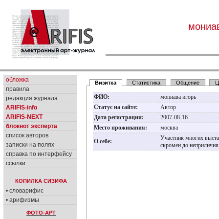
мониав
обложка
Визитка
Статистика
Общение
Ц
правила
ФИО:
мониава игорь
редакция журнала
Статус на сайте:
Автор
ARIFIS-info
ARIFIS-NEXT
Дата регистрации:
2007-08-16
блокнот эксперта
Место проживания:
москва
список авторов
Участник многих выста
О себе:
записки на полях
скромен до неприличи
справка по интерфейсу
ссылки
КОПИЛКА СИЗИФА
• словарифис
• арифизмы
ФОТО-АРТ