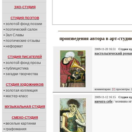
ЭХО-СТУДИЯ
СТУДИЯ ПОЭТОВ
• золотой фонд поэзии
• поэтический салон
• Зал Славы
произведения автора в арт-студи
• поэтические отзывы
• неформат
2009-11-20 16:51
Студия х
настольгический романс
СТУДИЯ ПИСАТЕЛЕЙ
• золотой фонд прозы
• публицистика
• загадки творчества
СТУДИЯ ХУДОЖНИКОВ
комментарии: [
2
] просмотры: 
• золотая коллекция
• мастер-класс
2009-11-12 16:15
Студия х
ничего себе
/ мониава иг
МУЗЫКАЛЬНАЯ СТУДИЯ
СМЕХО-СТУДИЯ
• веселые картинки
• графомания