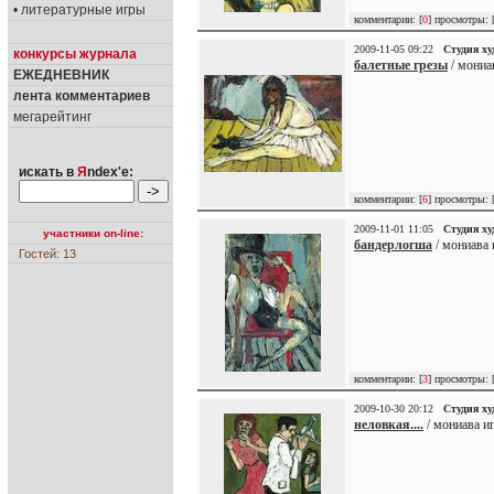
• литературные игры
комментарии: [
0
] просмотры: 
2009-11-05 09:22
Студия х
конкурсы журнала
балетные грезы
/ мониав
ЕЖЕДНЕВНИК
лента комментариев
мегарейтинг
искать в
Я
ndex'е:
комментарии: [
6
] просмотры: 
2009-11-01 11:05
Студия х
участники on-line:
бандерлогша
/ мониава 
Гостей: 13
комментарии: [
3
] просмотры: 
2009-10-30 20:12
Студия х
неловкая....
/ мониава иг