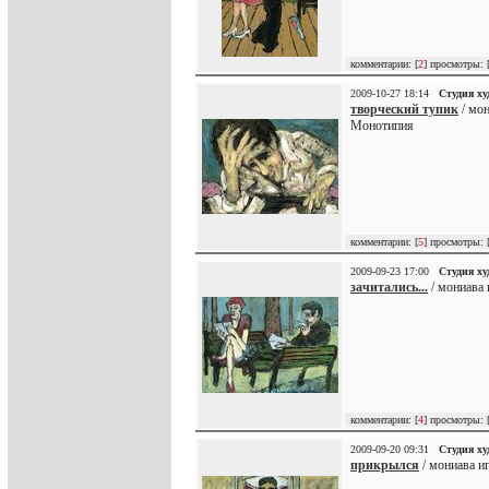
комментарии: [
2
] просмотры: 
2009-10-27 18:14
Студия х
творческий тупик
/ мон
Монотипия
комментарии: [
5
] просмотры: 
2009-09-23 17:00
Студия х
зачитались...
/ мониава 
комментарии: [
4
] просмотры: 
2009-09-20 09:31
Студия х
прикрылся
/ мониава иг