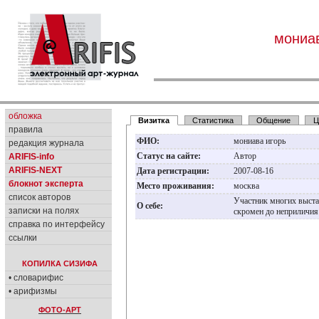
мониав
обложка
Визитка
Статистика
Общение
Ц
правила
ФИО:
мониава игорь
редакция журнала
Статус на сайте:
Автор
ARIFIS-info
ARIFIS-NEXT
Дата регистрации:
2007-08-16
блокнот эксперта
Место проживания:
москва
список авторов
Участник многих выста
О себе:
записки на полях
скромен до неприличи
справка по интерфейсу
ссылки
КОПИЛКА СИЗИФА
• словарифис
• арифизмы
ФОТО-АРТ