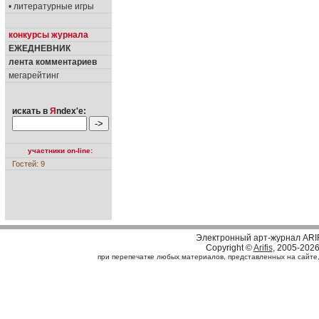
• литературные игры
конкурсы журнала
ЕЖЕДНЕВНИК
лента комментариев
мегарейтинг
искать в
Я
ndex'е:
участники on-line:
Гостей: 9
Электронный арт-журнал ARI
Copyright ©
Arifis
, 2005-202
при перепечатке любых материалов, представленных на сайте, с