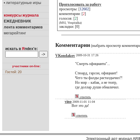
• литературные игры
Проголосовать за работу
просмотры: [
12602
]
комментарии: [
2
]
конкурсы журнала
голосов: [
2
]
ЕЖЕДНЕВНИК
(MSI, Vospitalka)
закладки: [0]
лента комментариев
мегарейтинг
Комментарии
(выбрать просмотр комментар
искать в
Я
ndex'е:
VKondakov
2009-10-31 17:26
"Смерть официанта"...
участники on-line:
Гостей: 20
Стюард, гарсон, официант!
Чего ты фалды расталдычил?!
Но мир – кабак, а не театр,
где доллар души обналичил.
ответить
vino
2009-11-01 11:04
Вот это да!
ответить
Электронный арт-журнал ARI