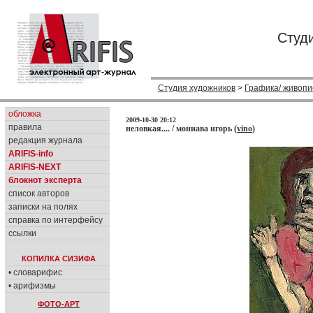
Студ
Студия художников
>
Графика/ живопи
обложка
2009-10-30 20:12
правила
неловкая.... / мониава игорь (
vino
)
редакция журнала
ARIFIS-info
ARIFIS-NEXT
блокнот эксперта
список авторов
записки на полях
справка по интерфейсу
ссылки
КОПИЛКА СИЗИФА
• словарифис
• арифизмы
ФОТО-АРТ