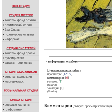
ЭХО-СТУДИЯ
СТУДИЯ ПОЭТОВ
• золотой фонд поэзии
• поэтический салон
• Зал Славы
• поэтические отзывы
• неформат
СТУДИЯ ПИСАТЕЛЕЙ
• золотой фонд прозы
• публицистика
информация о работе
• загадки творчества
Проголосовать за работу
СТУДИЯ ХУДОЖНИКОВ
просмотры: [
12877
]
• золотая коллекция
комментарии: [
6
]
• мастер-класс
голосов: [
1
]
(NinaArt)
закладки: [1]
МУЗЫКАЛЬНАЯ СТУДИЯ
(NinaArt)
СМЕХО-СТУДИЯ
• веселые картинки
Комментарии
(выбрать просмотр комментар
• графомания