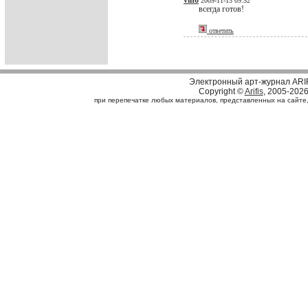
vino
2009-11-13 09:52
всегда готов!
ответить
Электронный арт-журнал ARI
Copyright ©
Arifis
, 2005-202
при перепечатке любых материалов, представленных на сайте, с