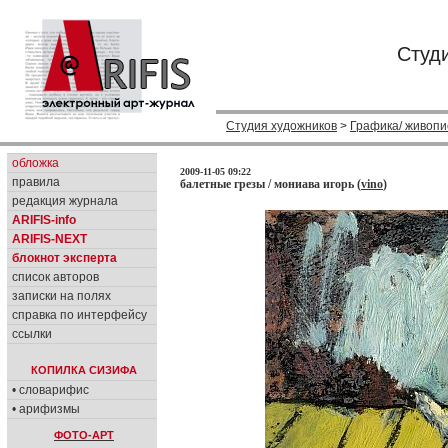
Студ
Студия художников
>
Графика/ живопи
обложка
2009-11-05 09:22
правила
балетные грезы / мониава игорь (
vino
)
редакция журнала
ARIFIS-info
ARIFIS-NEXT
блокнот эксперта
список авторов
записки на полях
справка по интерфейсу
ссылки
КОПИЛКА СИЗИФА
• словарифис
• арифизмы
ФОТО-АРТ