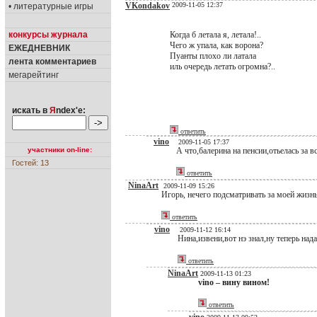
VKondakov
2009-11-05 12:37
• литературные игры
конкурсы журнала
Когда б летала я, летала!..
Чего ж упала, как ворона?
ЕЖЕДНЕВНИК
Пуанты плохо ли латала
лента комментариев
иль очередь летать огромна?..
мегарейтинг
искать в
Я
ndex'е:
ответить
vino
2009-11-05 17:37
участники on-line:
А что,балерина на пенсии,отьелась за в
Гостей: 13
ответить
NinaArt
2009-11-09 15:26
Игорь, нечего подсматривать за моей жизнь
ответить
vino
2009-11-12 16:14
Нина,извени,вот нэ знал,ну теперь нада 
ответить
NinaArt
2009-11-13 01:23
vino – вину вином!
ответить