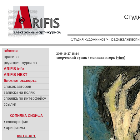
Студ
Студия художников
>
Графика/ живопи
обложка
2009-10-27 18:14
правила
творческий тупик / мониава игорь (
vino
)
редакция журнала
ARIFIS-info
ARIFIS-NEXT
блокнот эксперта
список авторов
записки на полях
справка по интерфейсу
ссылки
КОПИЛКА СИЗИФА
• словарифис
• арифизмы
ФОТО-АРТ