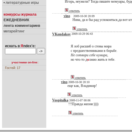
Игорь, неужели? Тогда пишите мемуары, буд
• литературные игры
ответить
конкурсы журнала
vino
2009-10-30 20:09
Нина, да я бы рад успокоиться,да вот кто 
ЕЖЕДНЕВНИК
лента комментариев
ответить
мегарейтинг
VKondakov
2009-10-29 06:43
искать в
Я
ndex'е:
Я лоб расшиб о стены мира
с предшественниками в борьбе.
Не сотвори себе кумира
,
но что-то д
о
лжно жить в тебе.
участники on-line:
Гостей: 17
ответить
vino
2009-10-30 20:10
еще как, Владимир!
ответить
Vospitalka
2009-11-07 00:06
!!!Правда жизни:))))
ответить