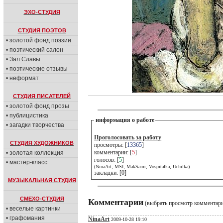
ЭХО-СТУДИЯ
СТУДИЯ ПОЭТОВ
• золотой фонд поэзии
• поэтический салон
• Зал Славы
• поэтические отзывы
• неформат
СТУДИЯ ПИСАТЕЛЕЙ
• золотой фонд прозы
• публицистика
информация о работе
• загадки творчества
Проголосовать за работу
СТУДИЯ ХУДОЖНИКОВ
просмотры: [
13365
]
комментарии: [
5
]
• золотая коллекция
голосов: [
5
]
• мастер-класс
(NinaArt, MSI, MakSamr, Vospitalka, Uchilka)
закладки: [0]
МУЗЫКАЛЬНАЯ СТУДИЯ
СМЕХО-СТУДИЯ
Комментарии
(выбрать просмотр комментар
• веселые картинки
• графомания
NinaArt
2009-10-28 19:10