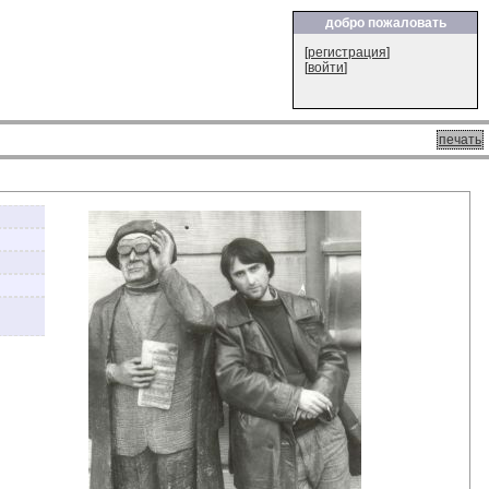
добро пожаловать
[
регистрация
]
[
войти
]
печать