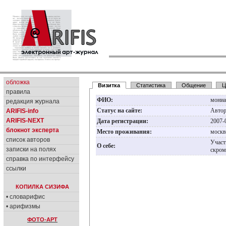
обложка
Визитка
Статистика
Общение
Ц
правила
ФИО:
мониа
редакция журнала
Статус на сайте:
Авто
ARIFIS-info
ARIFIS-NEXT
Дата регистрации:
2007-
блокнот эксперта
Место проживания:
моск
список авторов
Участ
О себе:
записки на полях
скром
справка по интерфейсу
ссылки
КОПИЛКА СИЗИФА
• словарифис
• арифизмы
ФОТО-АРТ