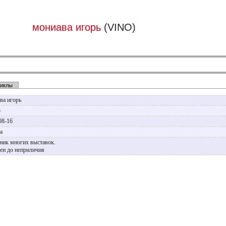
мониава игорь
(VINO)
иклы
ва игорь
р
08-16
ва
ник многих выставок.
ен до неприличия