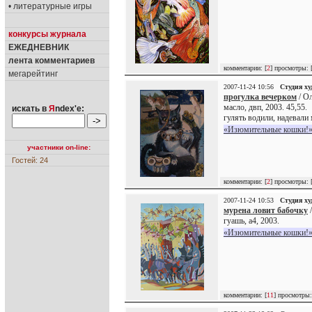
• литературные игры
конкурсы журнала
ЕЖЕДНЕВНИК
лента комментариев
комментарии: [
2
] просмотры: 
мегарейтинг
2007-11-24 10:56
Студия х
прогулка вечерком
/ Ол
масло, двп, 2003. 45,55.
искать в
Я
ndex'е:
гулять водили, надевали 
«Изюмительные кошки!»
участники on-line:
Гостей: 24
комментарии: [
2
] просмотры: 
2007-11-24 10:53
Студия х
мурена ловит бабочку
/
гуашь, а4, 2003.
«Изюмительные кошки!»
комментарии: [
11
] просмотры: