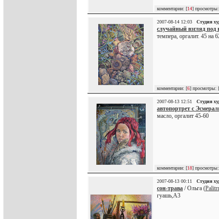
комментарии: [
14
] просмотры:
2007-08-14 12:03
Студия х
случайный взгляд под 
темпера, оргалит. 45 на 
комментарии: [
6
] просмотры: 
2007-08-13 12:51
Студия х
автопортрет с Эсмера
масло, оргалит 45-60
комментарии: [
18
] просмотры:
2007-08-13 00:11
Студия х
сон-трава
/ Ольга (
Palitr
гуашь,А3