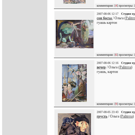
комментарии: [
4
] просмотры: 
2007-08-06 12:17
Студия х
сон босха
/ Ольга (
Palitrr
гуашь картон
комментарии: [
6
] просмотры: 
2007-08-06 12:16
Студия х
вечер
/ Ольга (
Palitrrra
)
гуашь, картон
комментарии: [
9
] просмотры: 
2007-08-05 23:43
Студия х
грусть
/ Ольга (
Palitrrra
)