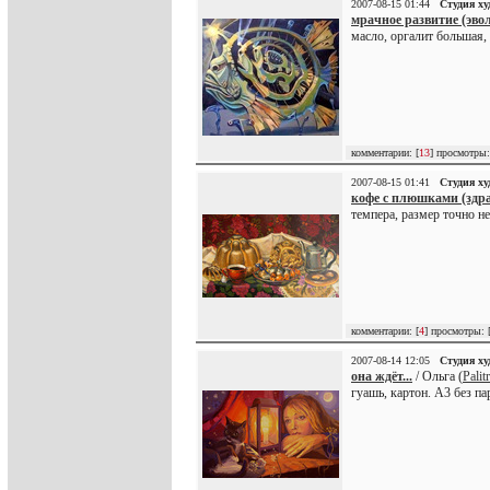
2007-08-15 01:44
Студия х
мрачное развитие (эво
масло, оргалит большая,
комментарии: [
13
] просмотры:
2007-08-15 01:41
Студия х
кофе с плюшками (здра
темпера, размер точно н
комментарии: [
4
] просмотры: 
2007-08-14 12:05
Студия х
она ждёт...
/ Ольга (
Palit
гуашь, картон. А3 без па