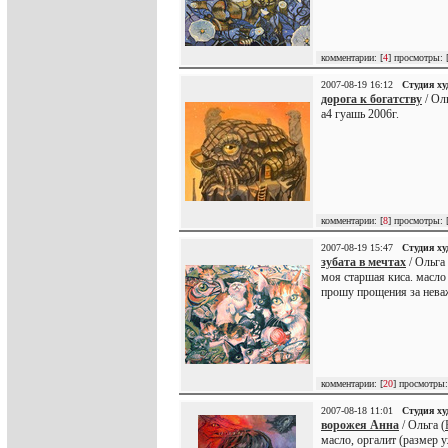
комментарии: [
4
] просмотры: 
2007-08-19 16:12
Студия х
дорога к богатству
/ Оль
а4 гуашь 2006г.
комментарии: [
8
] просмотры: 
2007-08-19 15:47
Студия х
зубата в мечтах
/ Ольга 
моя старшая киса. масло
прошу прощения за нева
комментарии: [
20
] просмотры:
2007-08-18 11:01
Студия х
ворожея Анна
/ Ольга (
масло, оргалит (размер у