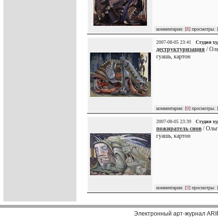
комментарии: [
8
] просмотры: 
2007-08-05 23:41
Студия х
деструктуризация
/ Оль
гуашь, картон
комментарии: [
0
] просмотры: 
2007-08-05 23:39
Студия х
пожиратель снов
/ Ольг
гуашь, картон
комментарии: [
3
] просмотры: 
Электронный арт-журнал ARI