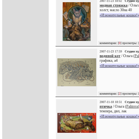
2007-11-23 18:02
Студия х
модная стрижка
/ Ольга
холст, масло 30на 40
«Изюмительные кошки!»
комментарии: [
0
] просмотры: 
2007-11-23 17:59
Студия х
водяной кот
/ Ольга (
Pal
графика, а4
«Изюмительные кошки!»
комментарии: [
2
] просмотры: 
2007-11-18 18:51
Студия х
птичка
/ Ольга (
Palitrrra
темпера, двп, лак
«Изюмительные кошки!»