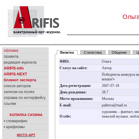
Ольг
обложка
Визитка
Статистика
Общение
Ц
правила
ФИО:
Ольга
редакция журнала
Статус на сайте:
Автор
ARIFIS-info
ARIFIS-NEXT
Победитель конкурса 
кошки!»
блокнот эксперта
Дата регистрации:
2007-07-18
список авторов
записки на полях
День рождения:
28.7.
справка по интерфейсу
Место проживания:
Москва
ссылки
E-mail:
palitrrra@mail.ru
художник – фантаст, и
КОПИЛКА СИЗИФА
О себе:
тяжелой музыки. любл
• словарифис
• арифизмы
ФОТО-АРТ