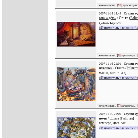
комментарии: [
10
] просмотры:
2007-11-18 18:49
Студия х
она ждёт...
/ Ольга (
Palit
гуашь, картон
«Изюмительные кошки!»
комментарии: [
6
] просмотры: 
2007-11-16 21:01
Студия х
пуговки
/ Ольга (
Palitrrr
масло, холст на двп
«Изюмительные кошки!»
комментарии: [
7
] просмотры: 
2007-11-16 21:00
Студия х
ночь
/ Ольга (
Palitrrra
)
темпера, двп, лак
«Изюмительные кошки!»