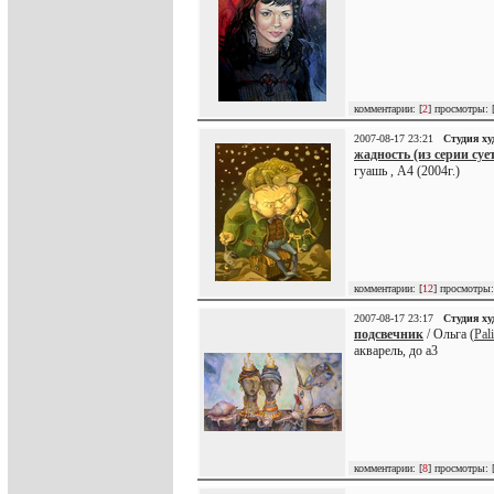
комментарии: [
2
] просмотры: 
2007-08-17 23:21
Студия х
жадность (из серии суе
гуашь , А4 (2004г.)
комментарии: [
12
] просмотры:
2007-08-17 23:17
Студия х
подсвечник
/ Ольга (
Pali
акварель, до а3
комментарии: [
8
] просмотры: 