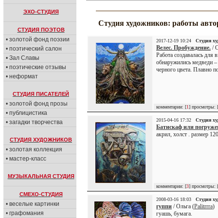
ЭХО-СТУДИЯ
Студия художников: работы авто
СТУДИЯ ПОЭТОВ
• золотой фонд поэзии
2017-12-19 10:24
Студия х
Велес. Пробуждение.
/ 
• поэтический салон
Работа создавалась для 
• Зал Славы
обнаружились медведи –
• поэтические отзывы
черного цвета. Плавно по
• неформат
СТУДИЯ ПИСАТЕЛЕЙ
• золотой фонд прозы
комментарии: [
1
] просмотры: 
• публицистика
2015-04-16 17:32
Студия х
• загадки творчества
Батискаф или погруже
акрил, холст . размер 12
СТУДИЯ ХУДОЖНИКОВ
• золотая коллекция
• мастер-класс
МУЗЫКАЛЬНАЯ СТУДИЯ
комментарии: [
3
] просмотры: 
СМЕХО-СТУДИЯ
2008-03-16 18:03
Студия х
• веселые картинки
гуппи
/ Ольга (
Palitrrra
)
• графомания
гуашь, бумага.