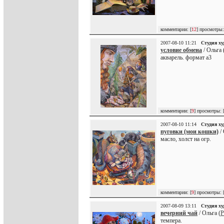
комментарии: [
12
] просмотры:
2007-08-10 11:21
Студия х
условие обмена
/ Ольга 
акварель. формат a3
комментарии: [
9
] просмотры: 
2007-08-10 11:14
Студия х
пуговки (мои кошки)
/ 
масло, холст на огр.
комментарии: [
9
] просмотры: 
2007-08-09 13:11
Студия х
вечерний чай
/ Ольга (
P
темпера.