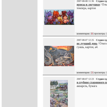
2007-08-08 11:36
Студия х
ирисы и лягушки
/ Оль
темпера, картон
комментарии: [
8
] просмотры: 
2007-08-07 12:25
Студия х
не лучший день
/ Ольга 
гуашь, картон, а4.
комментарии: [
3
] просмотры: 
2007-08-07 12:23
Студия х
в глубине старинного 
акварель, бумага