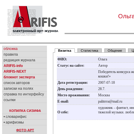
Ольг
обложка
Визитка
Статистика
Общение
Ц
правила
ФИО:
Ольга
редакция журнала
Статус на сайте:
Автор
ARIFIS-info
ARIFIS-NEXT
Победитель конкурса 
кошки!»
блокнот эксперта
Дата регистрации:
2007-07-18
список авторов
записки на полях
День рождения:
28.7.
справка по интерфейсу
Место проживания:
Москва
ссылки
E-mail:
palitrrra@mail.ru
художник – фантаст, и
КОПИЛКА СИЗИФА
О себе:
тяжелой музыки. любл
• словарифис
• арифизмы
ФОТО-АРТ