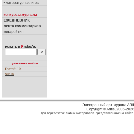
• литературные игры
конкурсы журнала
ЕЖЕДНЕВНИК
лента комментариев
мегарейтинг
искать в
Я
ndex'е:
участники on-line:
Гостей: 10
sutula
Электронный арт-журнал ARI
Copyright ©
Arifis
, 2005-202
при перепечатке любых материалов, представленных на сайте, с