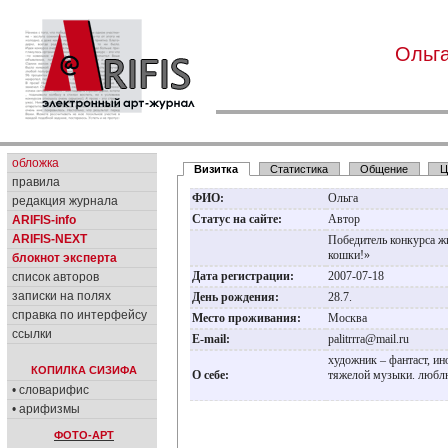
Ольг
обложка
Визитка
Статистика
Общение
Ц
правила
ФИО:
Ольга
редакция журнала
Статус на сайте:
Автор
ARIFIS-info
ARIFIS-NEXT
Победитель конкурса 
кошки!»
блокнот эксперта
Дата регистрации:
2007-07-18
список авторов
записки на полях
День рождения:
28.7.
справка по интерфейсу
Место проживания:
Москва
ссылки
E-mail:
palitrrra@mail.ru
художник – фантаст, и
КОПИЛКА СИЗИФА
О себе:
тяжелой музыки. любл
• словарифис
• арифизмы
ФОТО-АРТ