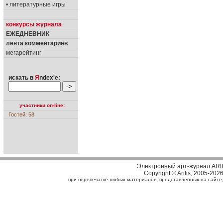
• литературные игры
конкурсы журнала
ЕЖЕДНЕВНИК
лента комментариев
мегарейтинг
искать в
Я
ndex'е:
участники on-line:
Гостей: 58
Электронный арт-журнал ARI
Copyright ©
Arifis
, 2005-202
при перепечатке любых материалов, представленных на сайте, с