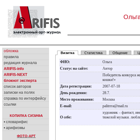
Ольг
обложка
Визитка
Статистика
Общение
Ц
правила
ФИО:
Ольга
редакция журнала
Статус на сайте:
Автор
ARIFIS-info
ARIFIS-NEXT
Победитель конкурса 
кошки!»
блокнот эксперта
Дата регистрации:
2007-07-18
список авторов
записки на полях
День рождения:
28.7.
справка по интерфейсу
Место проживания:
Москва
ссылки
E-mail:
palitrrra@mail.ru
художник – фантаст, и
КОПИЛКА СИЗИФА
О себе:
тяжелой музыки. любл
• словарифис
• арифизмы
ФОТО-АРТ