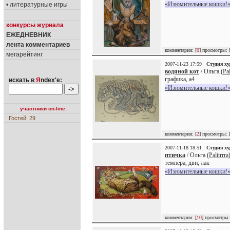
«Изюмительные кошки!»
• литературные игры
конкурсы журнала
ЕЖЕДНЕВНИК
лента комментариев
комментарии: [
0
] просмотры: 
мегарейтинг
2007-11-23 17:59
Студия х
водяной кот
/ Ольга (
Pal
графика, а4
искать в
Я
ndex'е:
«Изюмительные кошки!»
участники on-line:
Гостей: 29
комментарии: [
2
] просмотры: 
2007-11-18 18:51
Студия х
птичка
/ Ольга (
Palitrrra
темпера, двп, лак
«Изюмительные кошки!»
комментарии: [
10
] просмотры: