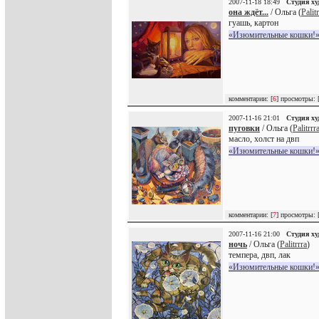
2007-11-18 18:49
Студия х
она ждёт...
/ Ольга (
Palit
гуашь, картон
«Изюмительные кошки!»
комментарии: [
6
] просмотры: 
2007-11-16 21:01
Студия х
пуговки
/ Ольга (
Palitrrr
масло, холст на двп
«Изюмительные кошки!»
комментарии: [
7
] просмотры: 
2007-11-16 21:00
Студия х
ночь
/ Ольга (
Palitrrra
)
темпера, двп, лак
«Изюмительные кошки!»