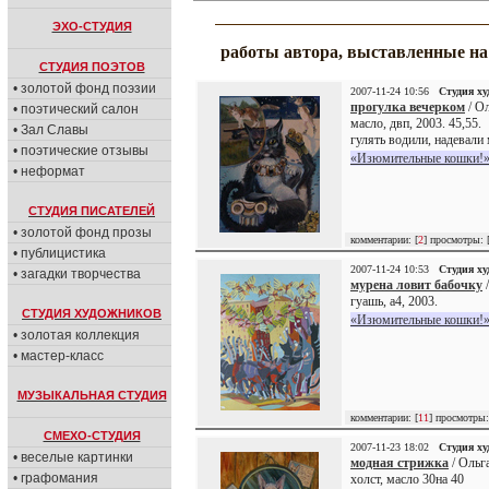
ЭХО-СТУДИЯ
работы автора, выставленные н
СТУДИЯ ПОЭТОВ
• золотой фонд поэзии
2007-11-24 10:56
Студия х
прогулка вечерком
/ Ол
• поэтический салон
масло, двп, 2003. 45,55.
• Зал Славы
гулять водили, надевали 
• поэтические отзывы
«Изюмительные кошки!»
• неформат
СТУДИЯ ПИСАТЕЛЕЙ
• золотой фонд прозы
комментарии: [
2
] просмотры: 
• публицистика
2007-11-24 10:53
Студия х
• загадки творчества
мурена ловит бабочку
/
гуашь, а4, 2003.
СТУДИЯ ХУДОЖНИКОВ
«Изюмительные кошки!»
• золотая коллекция
• мастер-класс
МУЗЫКАЛЬНАЯ СТУДИЯ
комментарии: [
11
] просмотры:
СМЕХО-СТУДИЯ
2007-11-23 18:02
Студия х
• веселые картинки
модная стрижка
/ Ольга
• графомания
холст, масло 30на 40