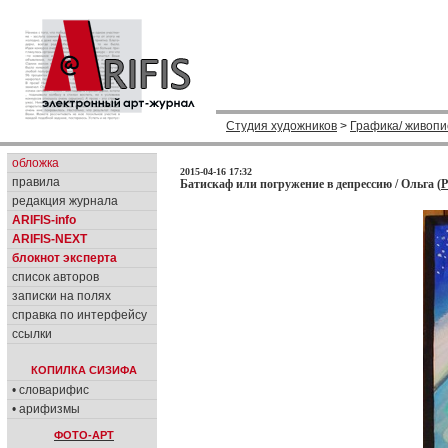
Студия художников
>
Графика/ живопи
обложка
2015-04-16 17:32
правила
Батискаф или погружение в депрессию / Ольга (
P
редакция журнала
ARIFIS-info
ARIFIS-NEXT
блокнот эксперта
список авторов
записки на полях
справка по интерфейсу
ссылки
КОПИЛКА СИЗИФА
• словарифис
• арифизмы
ФОТО-АРТ