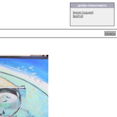
добро пожаловать
[
регистрация
]
[
войти
]
печать