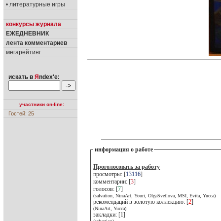
• литературные игры
конкурсы журнала
ЕЖЕДНЕВНИК
лента комментариев
мегарейтинг
искать в
Я
ndex'е:
участники on-line:
Гостей: 25
информация о работе
Проголосовать за работу
просмотры: [
13116
]
комментарии: [
3
]
голосов: [
7
]
(salvation, NinaArt, Youri, OlgaSvetlova, MSI, Evita, Yucca)
рекомендаций в золотую коллекцию: [
2
]
(NinaArt, Yucca)
закладки: [1]