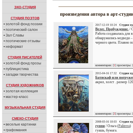
ЭХО-СТУДИЯ
произведения автора в арт-студи
СТУДИЯ ПОЭТОВ
• золотой фонд поэзии
2017-12-19 10:24
Студия х
Велес. Пробуждение.
/ 
• поэтический салон
Работа создавалась для 
• Зал Славы
обнаружились медведи –
• поэтические отзывы
черного цвета. Плавно по
• неформат
СТУДИЯ ПИСАТЕЛЕЙ
• золотой фонд прозы
комментарии: [
1
] просмотры: 
• публицистика
2015-04-16 17:32
Студия х
• загадки творчества
Батискаф или погруже
акрил, холст . размер 12
СТУДИЯ ХУДОЖНИКОВ
• золотая коллекция
• мастер-класс
МУЗЫКАЛЬНАЯ СТУДИЯ
комментарии: [
3
] просмотры: 
СМЕХО-СТУДИЯ
2008-03-16 18:03
Студия х
• веселые картинки
гуппи
/ Ольга (
Palitrrra
)
• графомания
гуашь, бумага.