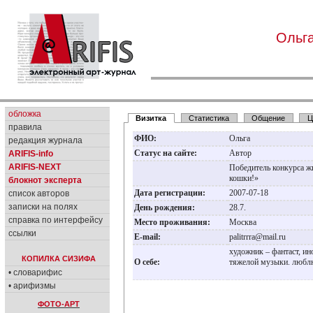
Ольг
обложка
Визитка
Статистика
Общение
Ц
правила
ФИО:
Ольга
редакция журнала
Статус на сайте:
Автор
ARIFIS-info
ARIFIS-NEXT
Победитель конкурса 
кошки!»
блокнот эксперта
Дата регистрации:
2007-07-18
список авторов
записки на полях
День рождения:
28.7.
справка по интерфейсу
Место проживания:
Москва
ссылки
E-mail:
palitrrra@mail.ru
художник – фантаст, и
КОПИЛКА СИЗИФА
О себе:
тяжелой музыки. любл
• словарифис
• арифизмы
ФОТО-АРТ