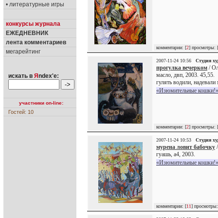
• литературные игры
конкурсы журнала
ЕЖЕДНЕВНИК
лента комментариев
комментарии: [
2
] просмотры: 
мегарейтинг
2007-11-24 10:56
Студия х
прогулка вечерком
/ Ол
масло, двп, 2003. 45,55.
искать в
Я
ndex'е:
гулять водили, надевали 
«Изюмительные кошки!»
участники on-line:
Гостей: 10
комментарии: [
2
] просмотры: 
2007-11-24 10:53
Студия х
мурена ловит бабочку
/
гуашь, а4, 2003.
«Изюмительные кошки!»
комментарии: [
11
] просмотры: