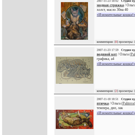
2007-11-23 18:02
Студия х
модная стрижка
/ Ольга
холст, масло 30на 40
«Изюмительные кошки!»
комментарии: [
0
] просмотры: 
2007-11-23 17:59
Студия х
водяной кот
/ Ольга (
Pal
графика, а4
«Изюмительные кошки!»
комментарии: [
2
] просмотры: 
2007-11-18 18:51
Студия х
птичка
/ Ольга (
Palitrrra
темпера, двп, лак
«Изюмительные кошки!»