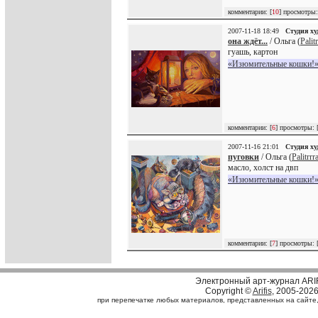
комментарии: [
10
] просмотры:
2007-11-18 18:49
Студия х
она ждёт...
/ Ольга (
Palit
гуашь, картон
«Изюмительные кошки!»
комментарии: [
6
] просмотры: 
2007-11-16 21:01
Студия х
пуговки
/ Ольга (
Palitrrr
масло, холст на двп
«Изюмительные кошки!»
комментарии: [
7
] просмотры: 
Электронный арт-журнал ARI
Copyright ©
Arifis
, 2005-202
при перепечатке любых материалов, представленных на сайте, с