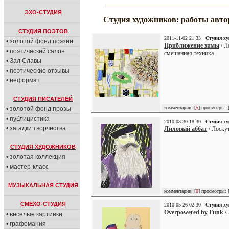
ЭХО-СТУДИЯ
Студия художников: работы авто
СТУДИЯ ПОЭТОВ
2011-11-02 21:33
Студия х
• золотой фонд поэзии
Приближение зимы
/ Л
• поэтический салон
смешанная техника
• Зал Славы
• поэтические отзывы
• неформат
СТУДИЯ ПИСАТЕЛЕЙ
комментарии: [
5
] просмотры: 
• золотой фонд прозы
• публицистика
2010-08-30 18:30
Студия х
• загадки творчества
Лиловый аббат
/ Лоску
СТУДИЯ ХУДОЖНИКОВ
• золотая коллекция
• мастер-класс
МУЗЫКАЛЬНАЯ СТУДИЯ
комментарии: [
0
] просмотры: 
СМЕХО-СТУДИЯ
2010-05-26 02:30
Студия х
Overpowered by Funk
/ 
• веселые картинки
• графомания