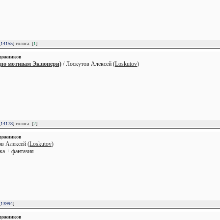
[
14155
] голоса: [
1
]
удожников
по мотивам Экзюпери)
/ Лоскутов Алексей (
Loskutov
)
[
14178
] голоса: [
2
]
удожников
ов Алексей (
Loskutov
)
ка + фантазия
[
13994
]
удожников