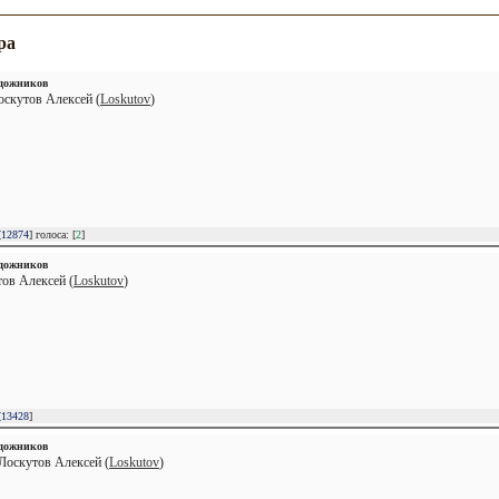
ра
удожников
оскутов Алексей (
Loskutov
)
[
12874
] голоса: [
2
]
удожников
тов Алексей (
Loskutov
)
[
13428
]
удожников
Лоскутов Алексей (
Loskutov
)