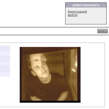
добро пожаловать
[
регистрация
]
[
войти
]
печать