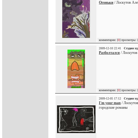
Огоньки
/ Лоскутов Але
комментарии: [
0
] просмотры: 
2009-12-10 22:41
Студия х
Разболтался
/ Лоскутов
комментарии: [
0
] просмотры: 
2009-12-05 17:12
Студия х
I'm your man
/ Лоскутов
городские романы