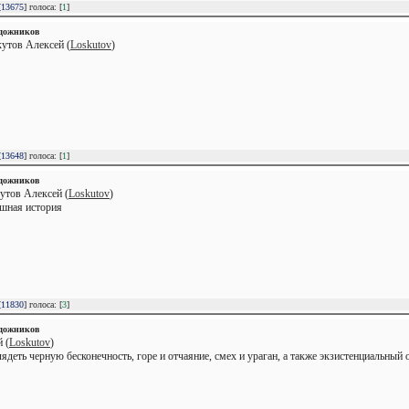
[
13675
] голоса: [
1
]
удожников
кутов Алексей (
Loskutov
)
[
13648
] голоса: [
1
]
удожников
утов Алексей (
Loskutov
)
ашная история
[
11830
] голоса: [
3
]
удожников
 (
Loskutov
)
деть черную бесконечность, горе и отчаяние, смех и ураган, а также экзистенциальный о