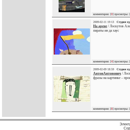
комментарии: [
0
] просмотры: 
2009-02-11 19:13
Студия х
На арене
/ Лоскутов Але
пираты ин да хаус
комментарии: [
4
] просмотры: 
2009-02-09 18:59
Студия х
АнтонАнтонович
/ Лос
фразы на картинке – про
комментарии: [
8
] просмотры: 
Элект
Cop