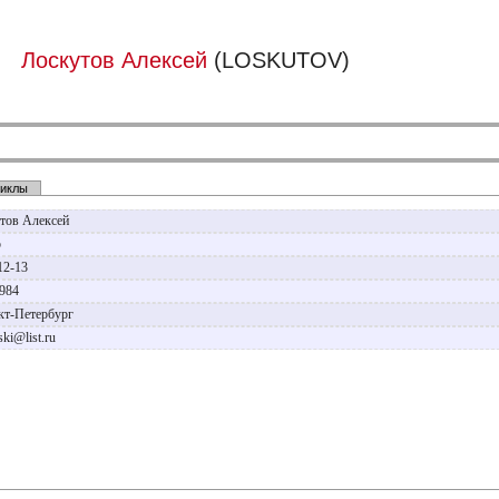
Лоскутов Алексей
(LOSKUTOV)
иклы
тов Алексей
р
12-13
1984
нкт-Петербург
ski@list.ru