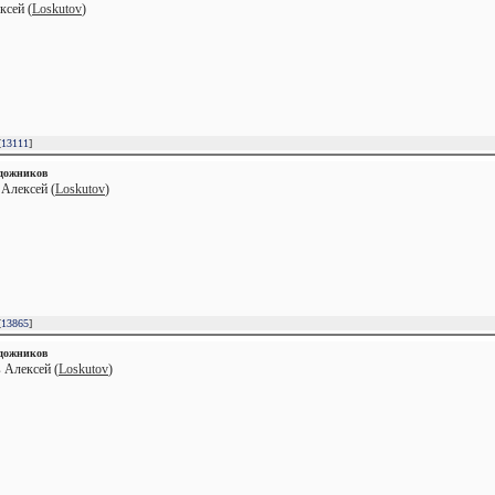
ксей (
Loskutov
)
[
13111
]
удожников
 Алексей (
Loskutov
)
[
13865
]
удожников
 Алексей (
Loskutov
)