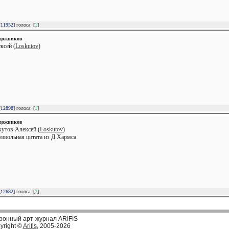
[
11952
] голоса: [
1
]
удожников
ксей (
Loskutov
)
[
12898
] голоса: [
1
]
удожников
кутов Алексей (
Loskutov
)
извольная цитата из Д.Хармса
[
12682
] голоса: [
7
]
ронный арт-журнал ARIFIS
yright ©
Arifis
, 2005-2026