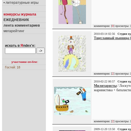
• литературные игры
конкурсы журнала
ЕЖЕДНЕВНИК
лента комментариев
комментарии: [
0
] просмотры: 
мегарейтинг
2010-03-14 02:56
Студия х
Тщеславный пьяница (
искать в
Я
ndex'е:
участники on-line:
Гостей: 18
комментарии: [
2
] просмотры: 
2010-02-22 00:57
Студия х
Милитаристы
/ Лоскут
маринистика + баталисти
комментарии: [
2
] просмотры: 
2009-12-20 13:50
Студия х