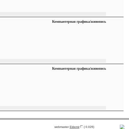
Компьютерная графика/живопись
Компьютерная графика/живопись
webmaster
Eldemir
( 0.026)