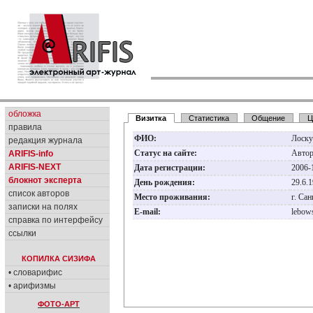
обложка
Визитка
Статистика
Общение
Ц
правила
ФИО:
Лоску
редакция журнала
Статус на сайте:
Авто
ARIFIS-info
ARIFIS-NEXT
Дата регистрации:
2006-
блокнот эксперта
День рождения:
29.6.
список авторов
Место проживания:
г. Са
записки на полях
E-mail:
lebow
справка по интерфейсу
ссылки
КОПИЛКА СИЗИФА
• словарифис
• арифизмы
ФОТО-АРТ