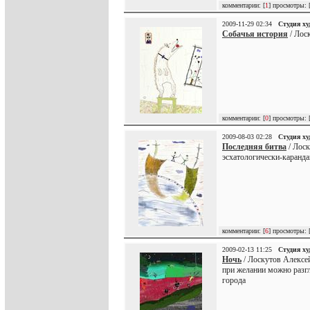
комментарии: [
1
] просмотры: 
2009-11-29 02:34
Студия х
Собачья история
/ Лос
комментарии: [
0
] просмотры: 
2009-08-03 02:28
Студия х
Последняя битва
/ Лоск
эсхатологически-каранд
комментарии: [
6
] просмотры: 
2009-02-13 11:25
Студия х
Ночь
/ Лоскутов Алексей
при желании можно разгля
города