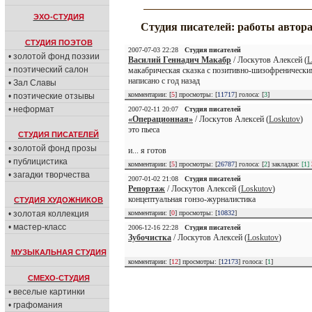
ЭХО-СТУДИЯ
Студия писателей: работы автор
СТУДИЯ ПОЭТОВ
2007-07-03 22:28
Студия писателей
• золотой фонд поэзии
Василий Геннадич Макабр
/ Лоскутов Алексей (
L
• поэтический салон
макабрическая сказка с позитивно-шизофренически
написано с год назад
• Зал Славы
комментарии: [
5
] просмотры: [
11717
] голоса: [
3
]
• поэтические отзывы
• неформат
2007-02-11 20:07
Студия писателей
«Операционная»
/ Лоскутов Алексей (
Loskutov
)
это пьеса
СТУДИЯ ПИСАТЕЛЕЙ
• золотой фонд прозы
и... я готов
• публицистика
комментарии: [
5
] просмотры: [
26787
] голоса: [
2
] закладки:
[1]
• загадки творчества
2007-01-02 21:08
Студия писателей
Репортаж
/ Лоскутов Алексей (
Loskutov
)
концептуальная гонзо-журналистика
СТУДИЯ ХУДОЖНИКОВ
• золотая коллекция
комментарии: [
0
] просмотры: [
10832
]
• мастер-класс
2006-12-16 22:28
Студия писателей
Зубочистка
/ Лоскутов Алексей (
Loskutov
)
МУЗЫКАЛЬНАЯ СТУДИЯ
комментарии: [
12
] просмотры: [
12173
] голоса: [
1
]
СМЕХО-СТУДИЯ
• веселые картинки
• графомания