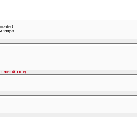
а
oskutov
)
м концом.
ЗОЛОТОЙ ФОНД