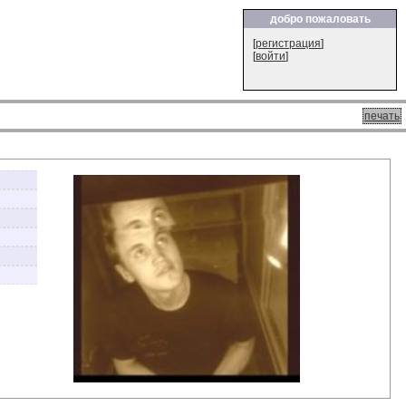
добро пожаловать
[
регистрация
]
[
войти
]
печать