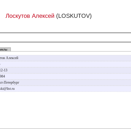
Лоскутов Алексей
(LOSKUTOV)
иклы
тов Алексей
р
12-13
1984
нкт-Петербург
ski@list.ru