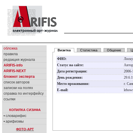
обложка
Визитка
Статистика
Общение
Ц
правила
ФИО:
Лоску
редакция журнала
Статус на сайте:
Авто
ARIFIS-info
ARIFIS-NEXT
Дата регистрации:
2006-
блокнот эксперта
День рождения:
29.6.
список авторов
Место проживания:
г. Са
записки на полях
E-mail:
lebow
справка по интерфейсу
ссылки
КОПИЛКА СИЗИФА
• словарифис
• арифизмы
ФОТО-АРТ