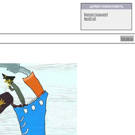
добро пожаловать
[
регистрация
]
[
войти
]
печать