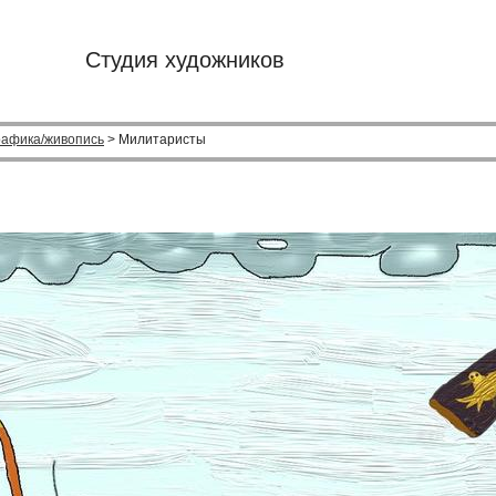
Студия художников
рафика/живопись
> Милитаристы