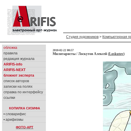
Студия художников
>
Компьютерная г
обложка
2010-02-22 00:57
правила
Милитаристы / Лоскутов Алексей (
Loskutov
)
редакция журнала
ARIFIS-info
ARIFIS-NEXT
блокнот эксперта
список авторов
записки на полях
справка по интерфейсу
ссылки
КОПИЛКА СИЗИФА
• словарифис
• арифизмы
ФОТО-АРТ