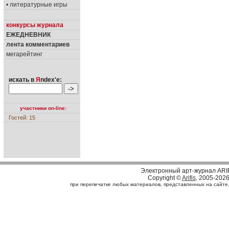
• литературные игры
конкурсы журнала
ЕЖЕДНЕВНИК
лента комментариев
мегарейтинг
искать в
Я
ndex'е:
участники on-line:
Гостей: 15
Электронный арт-журнал ARI
Copyright ©
Arifis
, 2005-202
при перепечатке любых материалов, представленных на сайте, с