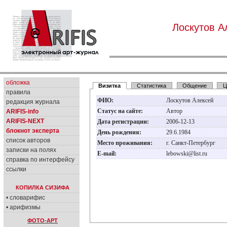
Лоскутов А
обложка
Визитка
Статистика
Общение
Ц
правила
ФИО:
Лоскутов Алексей
редакция журнала
Статус на сайте:
Автор
ARIFIS-info
ARIFIS-NEXT
Дата регистрации:
2006-12-13
блокнот эксперта
День рождения:
29.6.1984
список авторов
Место проживания:
г. Санкт-Петербург
записки на полях
E-mail:
lebowski@list.ru
справка по интерфейсу
ссылки
КОПИЛКА СИЗИФА
• словарифис
• арифизмы
ФОТО-АРТ