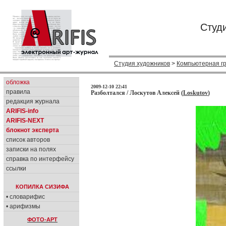
Студ
Студия художников
>
Компьютерная г
обложка
2009-12-10 22:41
правила
Разболтался / Лоскутов Алексей (
Loskutov
)
редакция журнала
ARIFIS-info
ARIFIS-NEXT
блокнот эксперта
список авторов
записки на полях
справка по интерфейсу
ссылки
КОПИЛКА СИЗИФА
• словарифис
• арифизмы
ФОТО-АРТ