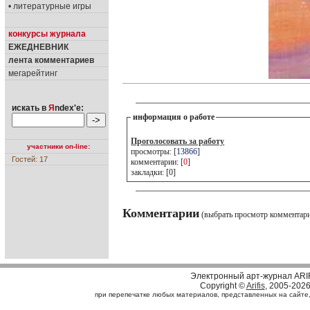
• литературные игры
конкурсы журнала
ЕЖЕДНЕВНИК
лента комментариев
мегарейтинг
искать в
Я
ndex'е:
информация о работе
Проголосовать за работу
участники on-line:
просмотры: [
13866
]
Гостей: 17
комментарии: [
0
]
закладки: [0]
Комментарии
(выбрать просмотр комментар
Электронный арт-журнал ARI
Copyright ©
Arifis
, 2005-202
при перепечатке любых материалов, представленных на сайте, с