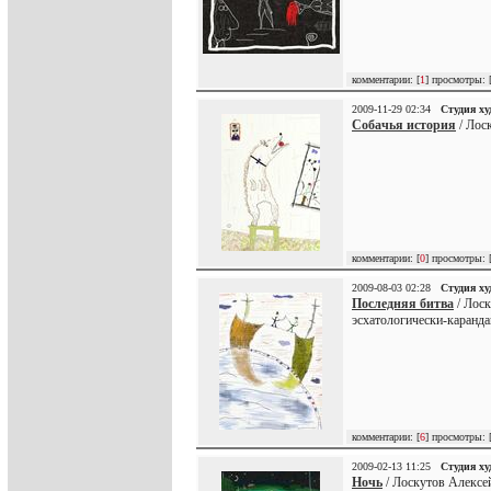
комментарии: [
1
] просмотры: 
2009-11-29 02:34
Студия х
Собачья история
/ Лос
комментарии: [
0
] просмотры: 
2009-08-03 02:28
Студия х
Последняя битва
/ Лоск
эсхатологически-каранд
комментарии: [
6
] просмотры: 
2009-02-13 11:25
Студия х
Ночь
/ Лоскутов Алексей