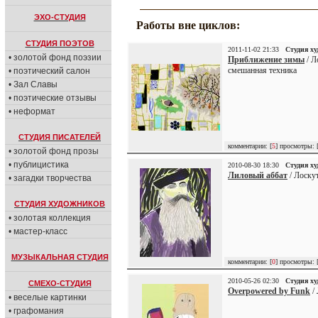
ЭХО-СТУДИЯ
Работы вне циклов:
СТУДИЯ ПОЭТОВ
2011-11-02 21:33
Студия х
• золотой фонд поэзии
Приближение зимы
/ Л
смешанная техника
• поэтический салон
• Зал Славы
• поэтические отзывы
• неформат
СТУДИЯ ПИСАТЕЛЕЙ
комментарии: [
5
] просмотры: 
• золотой фонд прозы
• публицистика
2010-08-30 18:30
Студия х
Лиловый аббат
/ Лоску
• загадки творчества
СТУДИЯ ХУДОЖНИКОВ
• золотая коллекция
• мастер-класс
МУЗЫКАЛЬНАЯ СТУДИЯ
комментарии: [
0
] просмотры: 
2010-05-26 02:30
Студия х
СМЕХО-СТУДИЯ
Overpowered by Funk
/ 
• веселые картинки
• графомания