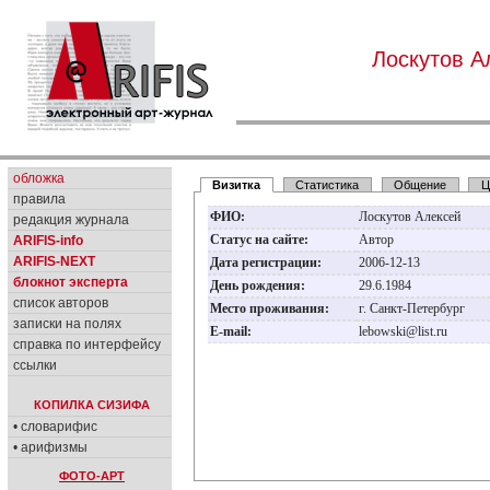
Лоскутов А
обложка
Визитка
Статистика
Общение
Ц
правила
ФИО:
Лоскутов Алексей
редакция журнала
Статус на сайте:
Автор
ARIFIS-info
ARIFIS-NEXT
Дата регистрации:
2006-12-13
блокнот эксперта
День рождения:
29.6.1984
список авторов
Место проживания:
г. Санкт-Петербург
записки на полях
E-mail:
lebowski@list.ru
справка по интерфейсу
ссылки
КОПИЛКА СИЗИФА
• словарифис
• арифизмы
ФОТО-АРТ