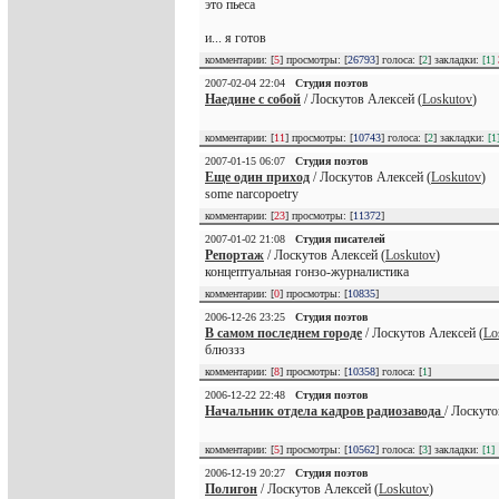
это пьеса
и... я готов
комментарии: [
5
] просмотры: [
26793
] голоса: [
2
] закладки:
[1]
2007-02-04 22:04
Студия поэтов
Наедине с собой
/ Лоскутов Алексей (
Loskutov
)
комментарии: [
11
] просмотры: [
10743
] голоса: [
2
] закладки:
[1
2007-01-15 06:07
Студия поэтов
Еще один приход
/ Лоскутов Алексей (
Loskutov
)
some narcopoetry
комментарии: [
23
] просмотры: [
11372
]
2007-01-02 21:08
Студия писателей
Репортаж
/ Лоскутов Алексей (
Loskutov
)
концептуальная гонзо-журналистика
комментарии: [
0
] просмотры: [
10835
]
2006-12-26 23:25
Студия поэтов
В самом последнем городе
/ Лоскутов Алексей (
Lo
блюззз
комментарии: [
8
] просмотры: [
10358
] голоса: [
1
]
2006-12-22 22:48
Студия поэтов
Начальник отдела кадров радиозавода
/ Лоскуто
комментарии: [
5
] просмотры: [
10562
] голоса: [
3
] закладки:
[1]
2006-12-19 20:27
Студия поэтов
Полигон
/ Лоскутов Алексей (
Loskutov
)