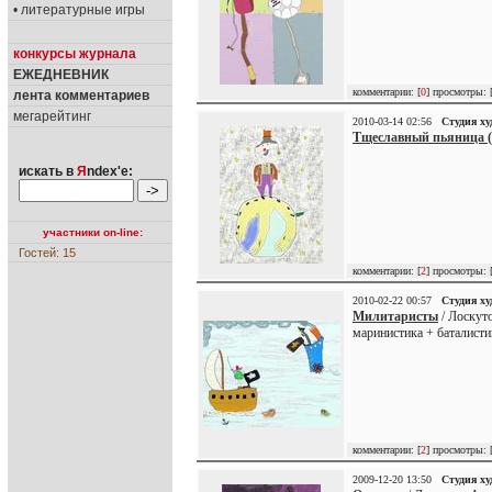
• литературные игры
конкурсы журнала
ЕЖЕДНЕВНИК
комментарии: [
0
] просмотры: 
лента комментариев
мегарейтинг
2010-03-14 02:56
Студия х
Тщеславный пьяница (
искать в
Я
ndex'е:
участники on-line:
Гостей: 15
комментарии: [
2
] просмотры: 
2010-02-22 00:57
Студия х
Милитаристы
/ Лоскут
маринистика + баталисти
комментарии: [
2
] просмотры: 
2009-12-20 13:50
Студия х