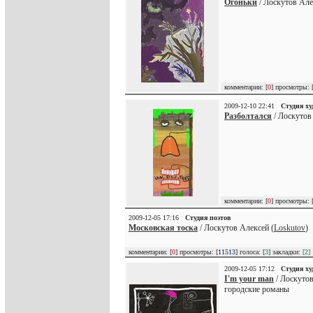
Огоньки
/ Лоскутов Але
комментарии: [
0
] просмотры: 
2009-12-10 22:41
Студия х
Разболтался
/ Лоскутов
комментарии: [
0
] просмотры: 
2009-12-05 17:16
Студия поэтов
Московская тоска
/ Лоскутов Алексей (
Loskutov
)
комментарии: [
0
] просмотры: [
11513
] голоса: [
3
] закладки:
[2]
2009-12-05 17:12
Студия х
I'm your man
/ Лоскутов
городские романы