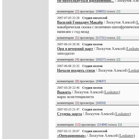
Не протолкнуться вдохновению...
/ Лоскутов Але
комментарии: [
2
] просмотры: [
10855
] голоса: [
1
]
2007-07-03 22:28
Студия писателей
Василий Геннадич Макабр
/ Лоскутов Алексей (
L
макабрическая сказка с позитивно-шизофренически
написано с год назад
комментарии: [
5
] просмотры: [
11721
] голоса: [
3
]
2007-06-24 20:36
Студия поэтов
Оря в вечерний март
/ Лоскутов Алексей (
Loskut
запоздалло
комментарии: [
4
] просмотры: [
10257
] голоса: [
2
]
2007-06-08 22:32
Студия поэтов
Начали входить стихи
/ Лоскутов Алексей (
Losku
комментарии: [
8
] просмотры: [
10637
]
2007-03-29 22:46
Студия поэтов
Выжить
/ Лоскутов Алексей (
Loskutov
)
марш экзистенциалиста
комментарии: [
3
] просмотры: [
10253
]
2007-03-23 21:47
Студия поэтов
Студень марта
/ Лоскутов Алексей (
Loskutov
)
комментарии: [
13
] просмотры: [
11494
] голоса: [
3
]
2007-02-11 20:07
Студия писателей
«Операционная»
/ Лоскутов Алексей (
Loskutov
)