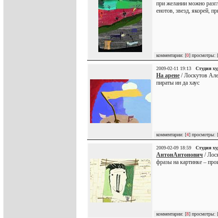
при желании можно разгл
енотов, звезд, якорей, п
комментарии: [
0
] просмотры: 
2009-02-11 19:13
Студия х
На арене
/ Лоскутов Але
пираты ин да хаус
комментарии: [
4
] просмотры: 
2009-02-09 18:59
Студия х
АнтонАнтонович
/ Лос
фразы на картинке – про
комментарии: [
8
] просмотры: 