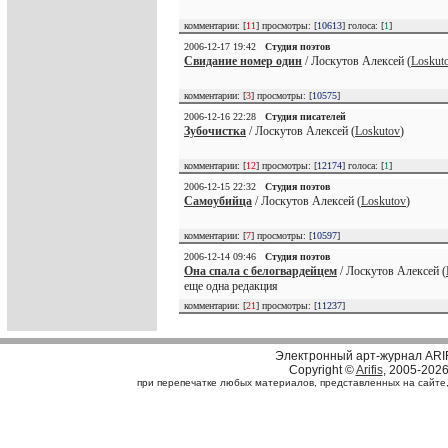
комментарии: [
11
] просмотры: [
10613
] голоса: [
1
]
2006-12-17 19:42
Студия поэтов
Свидание номер один
/ Лоскутов Алексей (
Loskut
комментарии: [
3
] просмотры: [
10575
]
2006-12-16 22:28
Студия писателей
Зубочистка
/ Лоскутов Алексей (
Loskutov
)
комментарии: [
12
] просмотры: [
12174
] голоса: [
1
]
2006-12-15 22:32
Студия поэтов
Самоубийца
/ Лоскутов Алексей (
Loskutov
)
комментарии: [
7
] просмотры: [
10597
]
2006-12-14 09:46
Студия поэтов
Она спала с белогвардейцем
/ Лоскутов Алексей (
еще одна редакция
комментарии: [
21
] просмотры: [
11237
]
Электронный арт-журнал ARI
Copyright ©
Arifis
, 2005-202
при перепечатке любых материалов, представленных на сайте, с