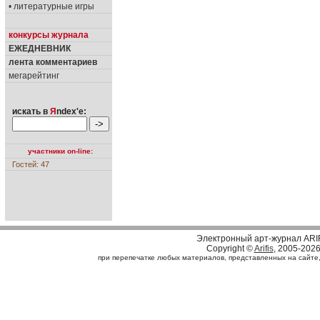
• литературные игры
конкурсы журнала
ЕЖЕДНЕВНИК
лента комментариев
мегарейтинг
искать в
Я
ndex'е:
участники on-line:
Гостей: 47
Электронный арт-журнал ARI
Copyright ©
Arifis
, 2005-202
при перепечатке любых материалов, представленных на сайте, с