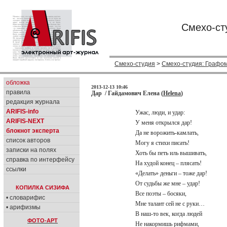
Смехо-ст
Смехо-студия
>
Смехо-студия: Графо
обложка
2013-12-13 10:46
правила
Дар / Гайдамович Елена (
Helena
)
редакция журнала
ARIFIS-info
Ужас, люди, и удар:
ARIFIS-NEXT
У меня открылся дар!
блокнот эксперта
Да не ворожить-камлать,
список авторов
Могу я стихи писать!
записки на полях
Хоть бы петь иль вышивать,
справка по интерфейсу
На худой конец – плясать!
ссылки
«Делать» деньги – тоже дар!
От судьбы же мне – удар!
КОПИЛКА СИЗИФА
Все поэты – босяки,
• словарифис
Мне талант сей не с руки…
• арифизмы
В наш-то век, когда людей
ФОТО-АРТ
Не накормишь рифмами,