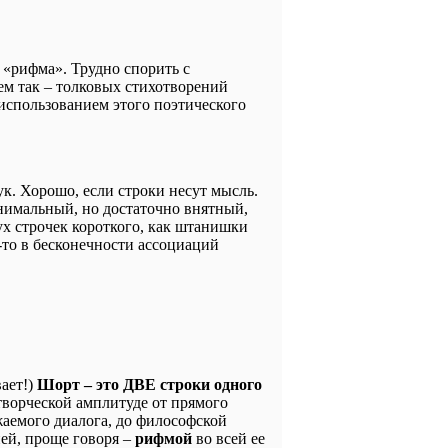
 «рифма». Трудно спорить с
ем так – толковых стихотворений
спользованием этого поэтического
ук. Хорошо, если строки несут мысль.
нимальный, но достаточно внятный,
х строчек короткого, как штанишки
-то в бесконечности ассоциаций
ает!)
Шорт – это ДВЕ строки одного
 творческой амплитуде от прямого
жаемого диалога, до философской
ей, проще говоря –
рифмой
во всей ее