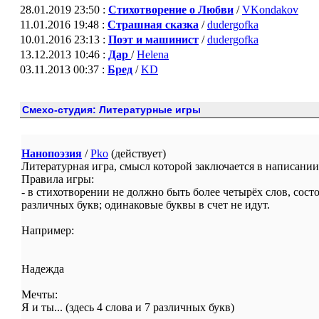
28.01.2019 23:50 :
Стихотворение о Любви
/
VKondakov
11.01.2016 19:48 :
Страшная сказка
/
dudergofka
10.01.2016 23:13 :
Поэт и машинист
/
dudergofka
13.12.2013 10:46 :
Дар
/
Helena
03.11.2013 00:37 :
Бред
/
KD
Смехо-студия: Литературные игры
Нанопоэзия
/
Pko
(действует)
Литературная игра, смысл которой заключается в написани
Правила игры:
- в стихотворении не должно быть более четырёх слов, сост
различных букв; одинаковые буквы в счет не идут.
Например:
Надежда
Мечты:
Я и ты... (здесь 4 слова и 7 различных букв)