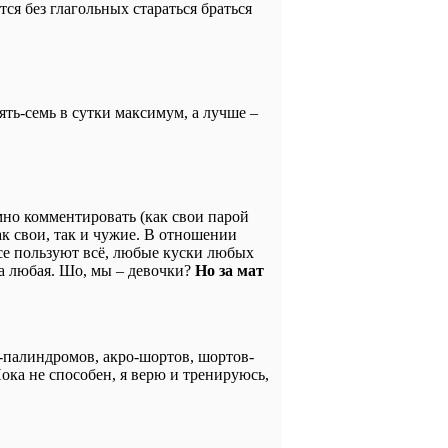
ся без глагольных стараться браться
ять-семь в сутки максимум, а лучше –
но комментировать (как свои парой
ак свои, так и чужие. В отношении
се пользуют всё, любые куски любых
ка любая. Шо, мы – девочки?
Но за мат
-палиндромов, акро-шортов, шортов-
Пока не способен, я верю и тренируюсь,