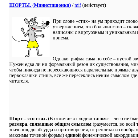
ШОРТЫ. (Министишонки)
/
mif
(действует)
При слове «стих» на ум приходит слово
утверждением, что большинство – скаж
написаны с виртуозным и уникальным и
приема.
Однако, рифма сама по себе – пустой зв
Нужен едва ли ни формальный резон их существования, ми
чтобы никогда не пересекающиеся параллельные прямые дву
первоклашки стиша, всё же пересеклись неким смыслом где
читателя.
Шорт – это стих.
(В отличие от «одностишья» – чего не быв
размера, связанные общим смыслом
(разумеется, во всей
значения, до абсурда и противоречия, от реплики из вообра
максимы точеной формы)
единой
фонемической аккордиаци