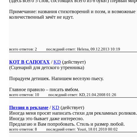
(здесь всего 5 слов, состоящих всего из 6 букв!) Первый ми
Примечание: названия стихотворений и поэм, и возможные 
количественный зачёт не идут.
всего ответов: 2 последний ответ: Helena, 09.12.2013 10:19
КОТ В САПОГАХ
/
KD
(действует)
(Сценарий для детского утренника)
Порадуем детишек. Напишем веселую пьесу.
Главное правило – писать ямбом.
всего ответов: 10 последний ответ: KD, 21.04.2008 01:26
Поэзия в рекламе
/
KD
(действует)
Иногда меня просят написать стихи для рекламных роликов.
Иногда это бывает даже интересно.
Предлагаю и Вам попробовать. Стиль и размер любой.
всего ответов: 8 последний ответ: Youri, 18.01.2010 00:02