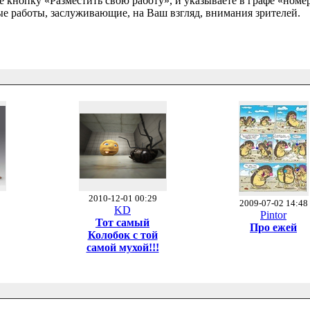
те кнопку «Разместить свою работу», и указываете в графе «номе
ые работы, заслуживающие, на Ваш взгляд, внимания зрителей.
2010-12-01 00:29
2009-07-02 14:48
KD
Pintor
Тот самый
Про ежей
Колобок с той
самой мухой!!!