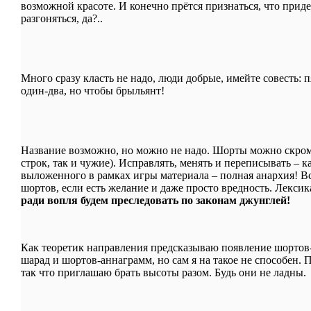
возможной красоте. И конечно прётся признаться, что придет
разгоняться, да?..
Mного сразу класть не надо, люди добрые, имейте совесть: п
один-два, но чтобы брыльянт!
Название возможно, но можно не надо. Шорты можно скром
строк, так и чужие). Исправлять, менять и переписывать – к
выложенного в рамках игры материала – полная анархия! В
шортов, если есть желание и даже просто вредность. Лекси
ради вопля будем преследовать по законам джунглей!
Как теоретик направления предсказываю появление шортов
шарад и шортов-аннаграмм, но сам я на такое не способен. 
так что приглашаю брать высоты разом. Будь они не ладны.