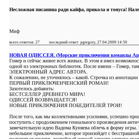
Несложная писанина ради кайфа, прикола и тонуса! Нале
Миф
всего ответов: 27 последний ответ: pgregory, 27.04.2009 14:50
НОВАЯ ОДИССЕЯ. (Морские приключения команды Ар
Гомер и сейчас живее всех живых. В этом я имел возможнос
одной из электронных библиотек. После имени – Гомер, та
ЭЛЕКТРОННЫЙ АДРЕС АВТОРА.
К сожалению, не уточнялось – какой. Строчка из аннотации
ПЕРВЫЙ ПРИКЛЮЧЕНЧЕНСКИЙ РОМАН!
Захотелось добавить:
БЕСТСЕЛЛЕР ДРЕВНЕГО МИРА!
ОДИССЕЙ ВОЗВРАЩАЕТСЯ!
НОВЫЕ ПРИКЛЮЧЕНИЯ ПОБЕДИТЕЛЕЙ ТРОИ!
После того, как мы коллективными усилиями, успешно про
поступить с продолжением гениального произведения антич
замечательную идею Вадима Куняева облечь в форму игры. 
небольшое приключение, которое произойдет с бесстрашной 
получиться шедевр, достойный черной зависти слепого сказ