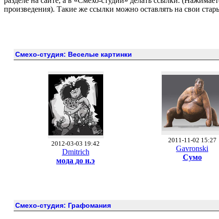
разделе на сайте, а в «Смехо-студии» делать ссылки. (Нажимае
произведения). Такие же ссылки можно оставлять на свои стар
Смехо-студия: Веселые картинки
2011-11-02 15:27
2012-03-03 19:42
Gavronski
Dmitrich
Сумо
мода до н.э
Смехо-студия: Графомания