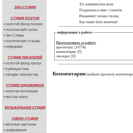
Тут машинистова жена
ЭХО-СТУДИЯ
Подкралась к ним с ухватом.
Имажинист познал сполна,
СТУДИЯ ПОЭТОВ
Как тяжко быть женатым!
• золотой фонд поэзии
• поэтический салон
информация о работе
• Зал Славы
• поэтические отзывы
Проголосовать за работу
• неформат
просмотры: [
14754
]
комментарии: [
0
]
закладки: [0]
СТУДИЯ ПИСАТЕЛЕЙ
• золотой фонд прозы
• публицистика
Комментарии
(выбрать просмотр комментар
• загадки творчества
СТУДИЯ ХУДОЖНИКОВ
• золотая коллекция
• мастер-класс
МУЗЫКАЛЬНАЯ СТУДИЯ
СМЕХО-СТУДИЯ
• веселые картинки
• графомания