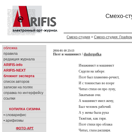
Смехо-ст
Смехо-студия
>
Смехо-студия: Графо
обложка
2016-01-10 23:13
правила
Поэт и машинист /
dudergofka
редакция журнала
ARIFIS-info
Имажинист и машинист
ARIFIS-NEXT
Сидели на заборе.
блокнот эксперта
Поэт был пламенно-речист,
список авторов
И с томностью во взоре
записки на полях
Читал стихи он про луну,
справка по интерфейсу
Закатывая очи.
ссылки
А машинист имел жену,
Был человек рабочий.
КОПИЛКА СИЗИФА
А у жены была рука
• словарифис
Тяжёлая, как гиря.
• арифизмы
Поэт стихи про облака
ФОТО-АРТ
Читал, глаза расширя.