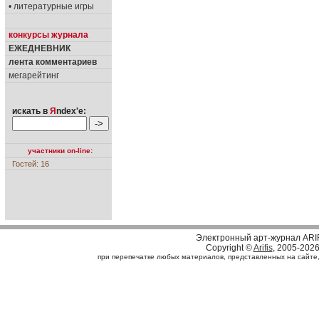
• литературные игры
конкурсы журнала
ЕЖЕДНЕВНИК
лента комментариев
мегарейтинг
искать в
Я
ndex'е:
участники on-line:
Гостей: 16
Электронный арт-журнал ARI
Copyright ©
Arifis
, 2005-202
при перепечатке любых материалов, представленных на сайте, с