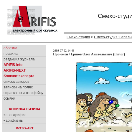
Смехо-студи
Смехо-студия
>
Смехо-студия: Веселы
обложка
2009-07-02 14:48
правила
Про ежей / Ершов Олег Анатольевич (
Pintor
)
редакция журнала
ARIFIS-info
ARIFIS-NEXT
блокнот эксперта
список авторов
записки на полях
справка по интерфейсу
ссылки
КОПИЛКА СИЗИФА
• словарифис
• арифизмы
ФОТО-АРТ