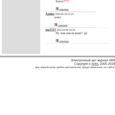
Блеск
!!!!!!
ответить
Amino
2010-05-29 23:25
класс
ответить
mg1313
2012-03-09 19:54
Ну чем они не кони?:-)))
ответить
Электронный арт-журнал ARI
Copyright ©
Arifis
, 2005-202
при перепечатке любых материалов, представленных на сайте, с