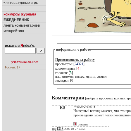
• литературные игры
конкурсы журнала
ЕЖЕДНЕВНИК
лента комментариев
мегарейтинг
искать в
Я
ndex'е:
информация о работе
Проголосовать за работу
участники on-line:
просмотры: [
24321
]
Гостей: 17
комментарии: [
4
]
голосов: [
5
]
(KD, alteravoce, kuniaev, mg1313, Annike)
закладки: [0]
Комментарии
(выбрать просмотр комментар
KD
2009-07-03 00:11
На первый взгляд кажется, что это пр
произведения может легко посопернич
ответить
mg1313
2009-08-27 03:55