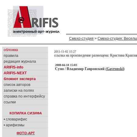
Смехо-студия
>
Смехо-студия: Веселы
обложка
2011-11-02 15:27
ссылка на произведение размещена: Кристина Крапла
правила
редакция журнала
2008-04-18 15:03
ARIFIS-info
Сумо / Владимир Гавронский (
Gavronski
)
ARIFIS-NEXT
блокнот эксперта
список авторов
записки на полях
справка по интерфейсу
ссылки
КОПИЛКА СИЗИФА
• словарифис
• арифизмы
ФОТО-АРТ