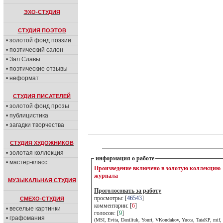
ЭХО-СТУДИЯ
СТУДИЯ ПОЭТОВ
• золотой фонд поэзии
• поэтический салон
• Зал Славы
• поэтические отзывы
• неформат
СТУДИЯ ПИСАТЕЛЕЙ
• золотой фонд прозы
• публицистика
• загадки творчества
СТУДИЯ ХУДОЖНИКОВ
• золотая коллекция
информация о работе
• мастер-класс
Произведение включено в золотую коллекцию
журнала
МУЗЫКАЛЬНАЯ СТУДИЯ
Проголосовать за работу
просмотры: [
46543
]
СМЕХО-СТУДИЯ
комментарии: [
6
]
• веселые картинки
голосов: [
9
]
• графомания
(MSI, Evita, Daniliuk, Youri, VKondakov, Yucca, TataKP, mif, 