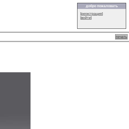
добро пожаловать
[
регистрация
]
[
войти
]
печать