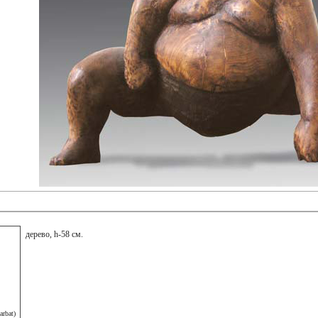
дерево, h-58 см.
arbat)