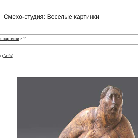
Смехо-студия: Веселые картинки
е картинки
> 11
к (
Arifis
)