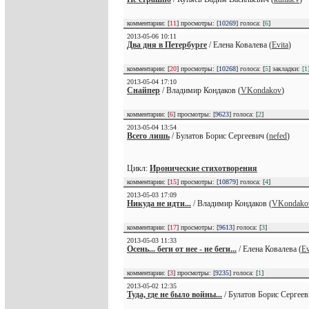
комментарии: [
11
] просмотры: [
10269
] голоса: [
6
]
2013-05-06 10:11
Два дня в Петербурге
/ Елена Ковалева (
Evita
)
комментарии: [
20
] просмотры: [
10268
] голоса: [
5
] закладки:
[1
2013-05-04 17:10
Снайпер
/ Владимир Кондаков (
VKondakov
)
комментарии: [
6
] просмотры: [
9623
] голоса: [
2
]
2013-05-04 13:54
Всего лишь
/ Булатов Борис Сергеевич (
nefed
)
Цикл:
Иронические стихотворения
комментарии: [
15
] просмотры: [
10879
] голоса: [
4
]
2013-05-03 17:09
Никуда не идти...
/ Владимир Кондаков (
VKondako
комментарии: [
17
] просмотры: [
9613
] голоса: [
3
]
2013-05-03 11:33
Осень... беги от нее - не беги...
/ Елена Ковалева (
Ev
комментарии: [
3
] просмотры: [
9235
] голоса: [
1
]
2013-05-02 12:35
Туда, где не было войны...
/ Булатов Борис Сергеев