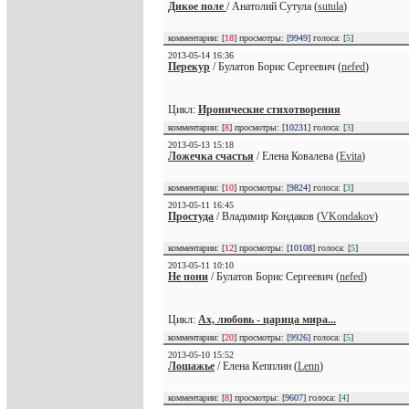
Дикое поле
/ Анатолий Сутула (
sutula
)
комментарии: [
18
] просмотры: [
9949
] голоса: [
5
]
2013-05-14 16:36
Перекур
/ Булатов Борис Сергеевич (
nefed
)
Цикл:
Иронические стихотворения
комментарии: [
8
] просмотры: [
10231
] голоса: [
3
]
2013-05-13 15:18
Ложечка счастья
/ Елена Ковалева (
Evita
)
комментарии: [
10
] просмотры: [
9824
] голоса: [
3
]
2013-05-11 16:45
Простуда
/ Владимир Кондаков (
VKondakov
)
комментарии: [
12
] просмотры: [
10108
] голоса: [
5
]
2013-05-11 10:10
Не пони
/ Булатов Борис Сергеевич (
nefed
)
Цикл:
Ах, любовь - царица мира...
комментарии: [
20
] просмотры: [
9926
] голоса: [
5
]
2013-05-10 15:52
Лошажье
/ Елена Кепплин (
Lenn
)
комментарии: [
8
] просмотры: [
9607
] голоса: [
4
]