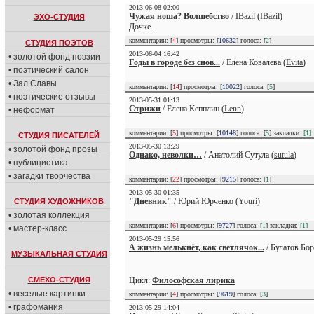
2013-06-08 02:00
Чужая ноша? Волшебство
/ IBazil (
IBazil
)
ЭХО-СТУДИЯ
Дочке.
комментарии: [
4
] просмотры: [
10632
] голоса: [
2
]
СТУДИЯ ПОЭТОВ
2013-06-04 16:42
• золотой фонд поэзии
Годы в городе без снов...
/ Елена Ковалева (
Evita
)
• поэтический салон
• Зал Славы
комментарии: [
14
] просмотры: [
10022
] голоса: [
5
]
• поэтические отзывы
2013-05-31 01:13
Стрижи
/ Елена Кепплин (
Lenn
)
• неформат
комментарии: [
5
] просмотры: [
10148
] голоса: [
5
] закладки:
[1]
СТУДИЯ ПИСАТЕЛЕЙ
2013-05-30 13:29
• золотой фонд прозы
Однако, неволки…
/ Анатолий Сутула (
sutula
)
• публицистика
• загадки творчества
комментарии: [
22
] просмотры: [
9215
] голоса: [
1
]
2013-05-30 01:35
"Дневник"
/ Юрий Юрченко (
Youri
)
СТУДИЯ ХУДОЖНИКОВ
• золотая коллекция
комментарии: [
6
] просмотры: [
9727
] голоса: [
1
] закладки:
[1]
• мастер-класс
2013-05-29 15:56
А жизнь мелькнёт, как светлячок...
/ Булатов Бор
МУЗЫКАЛЬНАЯ СТУДИЯ
СМЕХО-СТУДИЯ
Цикл:
Философская лирика
• веселые картинки
комментарии: [
4
] просмотры: [
9619
] голоса: [
3
]
• графомания
2013-05-29 14:04