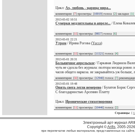
Цикл:
Ах, любовь - царица мира...
комментарии: [
7
] просмотры: [
10019
] голоса: [
2
] закладки:
[1]
2013-05-02 10:51
Сумерки медлительны в апреле...
/ Елена Ковалев
комментарии: [
15
] просмотры: [
9857
] голоса: [
6
]
2013-05-01 22:21
Утром
/ Ирина Рогова (
Yucca
)
комментарии: [
15
] просмотры: [
11521
] голоса: [
4
]
2013-05-01 20:31
Больничное апрельское
/ Гаркавая Людмила Вале
чуть не сдохла без журнала: полтора месяца ровно л
часов общего наркоза. не закрывайтесь уж больше, 
комментарии: [
32
] просмотры: [
12940
] голоса: [
7
] рекомендац
2013-05-01 19:48
Опять снега легли немерено
/ Булатов Борис Серге
С благодарностью Арсению Платту
Цикл:
Иронические стихотворения
комментарии: [
11
] просмотры: [
10446
] голоса: [
2
]
Страницы
: [
1
Электронный арт-журнал ARI
Copyright ©
Arifis
, 2005-202
при перепечатке любых материалов, представленных на сайте, с