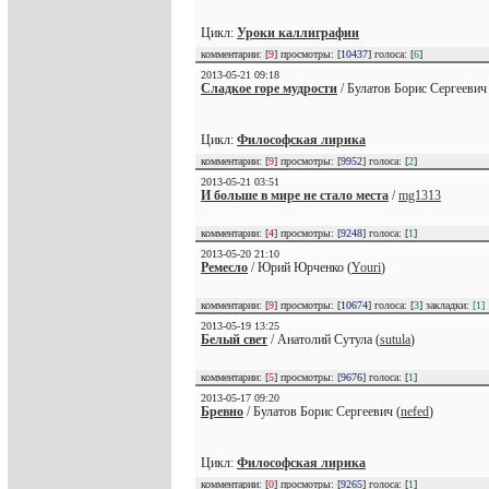
Цикл:
Уроки каллиграфии
комментарии: [
9
] просмотры: [
10437
] голоса: [
6
]
2013-05-21 09:18
Сладкое горе мудрости
/ Булатов Борис Сергеевич 
Цикл:
Философская лирика
комментарии: [
9
] просмотры: [
9952
] голоса: [
2
]
2013-05-21 03:51
И больше в мире не стало места
/
mg1313
комментарии: [
4
] просмотры: [
9248
] голоса: [
1
]
2013-05-20 21:10
Ремесло
/ Юрий Юрченко (
Youri
)
комментарии: [
9
] просмотры: [
10674
] голоса: [
3
] закладки:
[1]
2013-05-19 13:25
Белый свет
/ Анатолий Сутула (
sutula
)
комментарии: [
5
] просмотры: [
9676
] голоса: [
1
]
2013-05-17 09:20
Бревно
/ Булатов Борис Сергеевич (
nefed
)
Цикл:
Философская лирика
комментарии: [
0
] просмотры: [
9265
] голоса: [
1
]