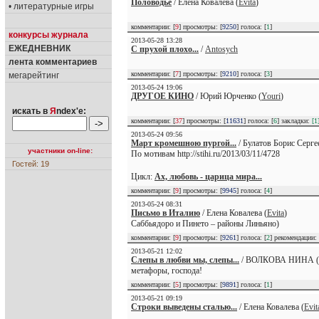
Половодье
/ Елена Ковалева (
Evita
)
• литературные игры
комментарии: [
9
] просмотры: [
9250
] голоса: [
1
]
конкурсы журнала
2013-05-28 13:28
ЕЖЕДНЕВНИК
С прухой плохо...
/
Antosych
лента комментариев
комментарии: [
7
] просмотры: [
9210
] голоса: [
3
]
мегарейтинг
2013-05-24 19:06
ДРУГОЕ КИНО
/ Юрий Юрченко (
Youri
)
искать в
Я
ndex'е:
комментарии: [
37
] просмотры: [
11631
] голоса: [
6
] закладки:
[1
2013-05-24 09:56
Март кромешною пургой...
/ Булатов Борис Серге
участники on-line:
По мотивам http://stihi.ru/2013/03/11/4728
Гостей: 19
Цикл:
Ах, любовь - царица мира...
комментарии: [
9
] просмотры: [
9945
] голоса: [
4
]
2013-05-24 08:31
Письмо в Италию
/ Елена Ковалева (
Evita
)
Саббьядоро и Пинето – районы Линьяно)
комментарии: [
9
] просмотры: [
9261
] голоса: [
2
] рекомендации:
2013-05-21 12:02
Слепы в любви мы, слепы...
/ ВОЛКОВА НИНА (
метафоры, господа!
комментарии: [
5
] просмотры: [
9891
] голоса: [
1
]
2013-05-21 09:19
Строки выведены сталью...
/ Елена Ковалева (
Evit