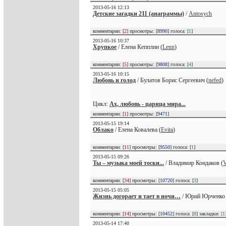
2013-05-16 12:13
Детские загадки 211 (анаграммы)
/
Antosych
комментарии: [
2
] просмотры: [
8990
] голоса: [
1
]
2013-05-16 10:37
Хрупкое
/ Елена Кепплин (
Lenn
)
комментарии: [
5
] просмотры: [
9808
] голоса: [
4
]
2013-05-16 10:15
Любовь и голод
/ Булатов Борис Сергеевич (
nefed
)
Цикл:
Ах, любовь - царица мира...
комментарии: [
1
] просмотры: [
9471
]
2013-05-15 19:14
Облако
/ Елена Ковалева (
Evita
)
комментарии: [
11
] просмотры: [
9550
] голоса: [
1
]
2013-05-15 09:26
Ты – музыка моей тоски...
/ Владимир Кондаков (
комментарии: [
34
] просмотры: [
10720
] голоса: [
3
]
2013-05-15 05:05
Жизнь догорает и тает в ночи…
/ Юрий Юрченко 
комментарии: [
14
] просмотры: [
10452
] голоса: [
8
] закладки:
[1
2013-05-14 17:40