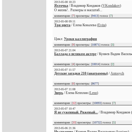
2013-05-08 18:23
Яхточка
/ Владимир Кондаков (
VKondakov
)
О жизнь!.. Размеры и масштаб...
комментарии: [
7
] просмотры: [
9413
] голоса: [
7
]
2013-05-08 09:11
Три цвета
/ Елена Ковалева (
Evita
)
Цикл:
Уроки каллиграфии
комментарии: [
9
] просмотры: [
10871
] голоса: [
3
]
2013-05-07 21:04
Баллада о великом актере
/ Куняев Вадим Василь
комментарии: [
4
] просмотры: [
10014
] голоса: [
2
]
2013-05-07 11:57
Детские загадки 210 (анаграммы)
/
Antosych
комментарии: [
0
] просмотры: [
8677
]
2013-05-07 11:08
Зверь
/ Елена Кепплин (
Lenn
)
комментарии: [
12
] просмотры: [
10093
] голоса: [
7
]
2013-05-07 10:47
Я не суженный. Ряженый...
/ Владимир Кондаков 
комментарии: [
33
] просмотры: [
10732
] голоса: [
5
]
2013-05-06 21:36
Не страшно
/ Куняев Вадим Васильевич (
kuniaev
)