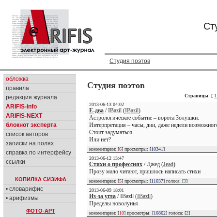
Ст
Студия поэтов
обложка
Студия поэтов
правила
Страницы
: [
1
редакция журнала
2013-06-13 04:02
ARIFIS-info
Е-два
/ IBazil (
IBazil
)
ARIFIS-NEXT
Астрологическое событие – ворота Золушки.
блокнот эксперта
Интерпретация – часы, дни, даже недели возможног
Стоит задуматься.
список авторов
Или нет?
записки на полях
комментарии: [
6
] просмотры: [
10341
]
справка по интерфейсу
2013-06-12 13:47
ссылки
Стихи о профессиях
/ Джед (
Jead
)
Прозу мало читают, пришлось написать стихи
КОПИЛКА СИЗИФА
комментарии: [
5
] просмотры: [
11037
] голоса: [
3
]
• словарифис
2013-06-09 18:01
Из-за угла
/ IBazil (
IBazil
)
• арифизмы
Пределы новолунья
ФОТО-АРТ
комментарии: [
10
] просмотры: [
10862
] голоса: [
2
]