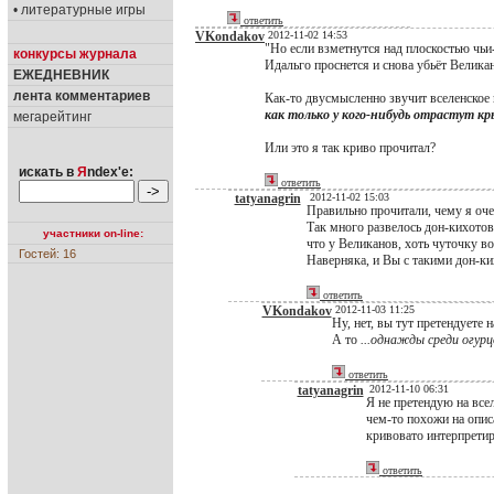
• литературные игры
ответить
VKondakov
2012-11-02 14:53
"Но если взметнутся над плоскостью чьи
конкурсы журнала
Идальго проснется и снова убьёт Великан
ЕЖЕДНЕВНИК
лента комментариев
Как-то двусмысленно звучит вселенское 
как только у кого-нибудь отрастут кр
мегарейтинг
Или это я так криво прочитал?
искать в
Я
ndex'е:
ответить
tatyanagrin
2012-11-02 15:03
Правильно прочитали, чему я очен
Так много развелось дон-кихотов
участники on-line:
что у Великанов, хоть чуточку 
Гостей: 16
Наверняка, и Вы с такими дон-ки
ответить
VKondakov
2012-11-03 11:25
Ну, нет, вы тут претендуете
А то
...однажды среди огурц
ответить
tatyanagrin
2012-11-10 06:31
Я не претендую на все
чем-то похожи на опис
кривовато интерпретир
ответить