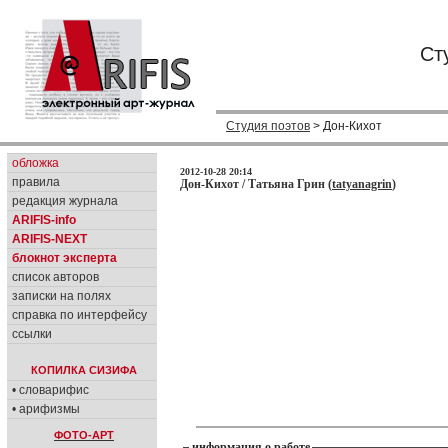
Ст
Студия поэтов
> Дон-Кихот
обложка
2012-10-28 20:14
правила
Дон-Кихот / Татьяна Грин (
tatyanagrin
)
редакция журнала
ARIFIS-info
ARIFIS-NEXT
блокнот эксперта
список авторов
записки на полях
справка по интерфейсу
ссылки
КОПИЛКА СИЗИФА
• словарифис
• арифизмы
ФОТО-АРТ
информация о работе