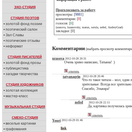
ЭХО-СТУДИЯ
Проголосовать за работу
просмотры: [
9881
]
СТУДИЯ ПОЭТОВ
комментарии: [
8
]
голосов: [
6
]
• золотой фонд поэзии
(urasova, luzanovsky, marun, sutula, nefed, AndreyGrad)
• поэтический салон
закладки: [0]
• Зал Славы
• поэтические отзывы
• неформат
Комментарии
(выбрать просмотр комментар
СТУДИЯ ПИСАТЕЛЕЙ
urasova
2012-10-28 20:31
Очень зримо написано, Татьяна! :)
• золотой фонд прозы
• публицистика
ответить
• загадки творчества
tatyanagrin
2012-10-28 20:46
Что-то такое читала – мол, одни
зрительные. Всегда все зрительно
СТУДИЯ ХУДОЖНИКОВ
Спасибо, Эльвира!
• золотая коллекция
• мастер-класс
ответить
nefed
2012-10-28 22:11
Да, картинка получилась зри
МУЗЫКАЛЬНАЯ СТУДИЯ
ответить
СМЕХО-СТУДИЯ
Youri
2012-10-29 01:46
• веселые картинки
.
link
• графомания