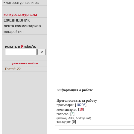
• литературные игры
конкурсы журнала
ЕЖЕДНЕВНИК
лента комментариев
мегарейтинг
искать в
Я
ndex'е:
участники on-line:
Гостей: 22
информация о работе
Проголосовать за работу
просмотры: [
10296
]
комментарии: [
10
]
голосов: [
3
]
(urasova, Aika, AndreyGrad)
закладки: [0]