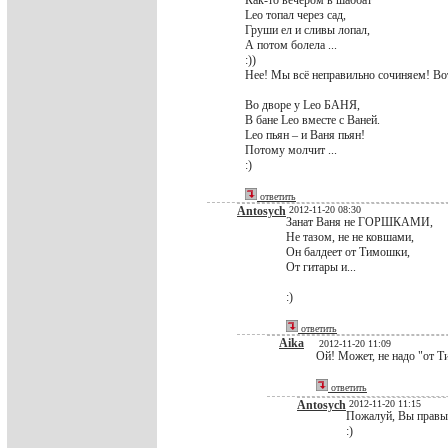
Как-то вечером в шаббат
Leo топал через сад,
Груши ел и сливы лопал,
А потом болела ...
:))
Нее! Мы всё неправильно сочиняем! Вот
Во дворе у Leo БАНЯ,
В бане Leo вместе с Ваней.
Leo пьян – и Ваня пьян!
Потому молчит ...
:)
ответить
Antosych
2012-11-20 08:30
Занат Ваня не ГОРШКАМИ,
Не тазом, не не ковшами,
Он балдеет от Тимошки,
От гитары и...
:)
ответить
Aika
2012-11-20 11:09
Ой! Может, не надо "от Т
ответить
Antosych
2012-11-20 11:15
Пожалуй, Вы правы!
:)