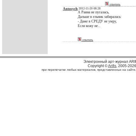
ответить
Antosych
2012-11-20 08:28
А Раина не пугалась,
Дальше в ельник забиралась:
- Даже в СРЕДУ не умру,
Если кожу не...
ответить
Электронный арт-журнал ARI
Copyright ©
Arifis
, 2005-202
при перепечатке любых материалов, представленных на сайте, с