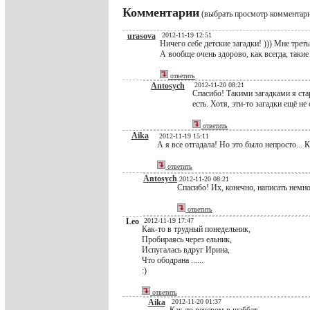
Комментарии
(выбрать просмотр комментар
urasova
2012-11-19 12:51
Ничего себе детские загадки! ))) Мне треть
А вообще очень здорово, как всегда, таки
ответить
Antosych
2012-11-20 08:21
Спасибо! Такими загадками я ста
есть. Хотя, эти-то загадки ещё н
ответить
Aika
2012-11-19 15:11
А я все отгадала! Но это было непросто... К
ответить
Antosych
2012-11-20 08:21
Спасибо! Их, конечно, написать немно
ответить
Leo
2012-11-19 17:47
Как-то в трудный понедельник,
Пробираясь через ельник,
Испугалась вдруг Ирина,
Что ободрана ......
:)
ответить
Aika
2012-11-20 01:37