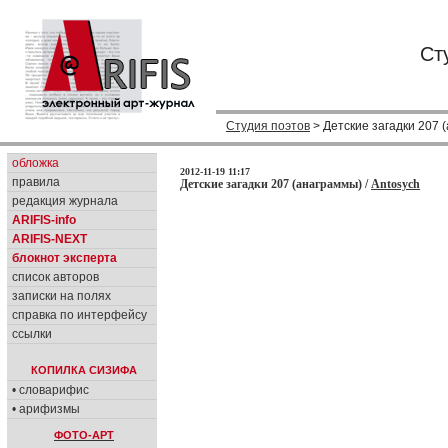
Ст
Студия поэтов
> Детские загадки 207 
обложка
2012-11-19 11:17
правила
Детские загадки 207 (анаграммы) /
Antosych
редакция журнала
ARIFIS-info
ARIFIS-NEXT
блокнот эксперта
список авторов
записки на полях
справка по интерфейсу
ссылки
КОПИЛКА СИЗИФА
• словарифис
• арифизмы
ФОТО-АРТ