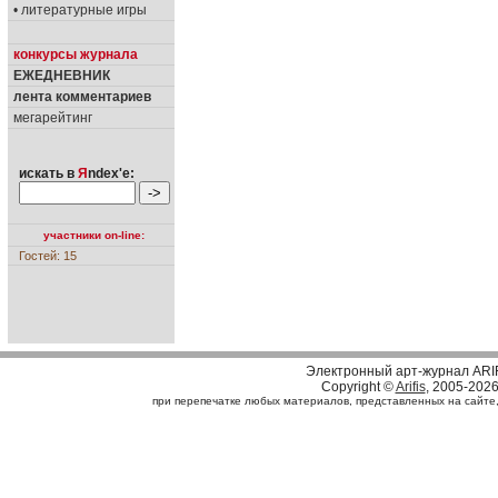
• литературные игры
конкурсы журнала
ЕЖЕДНЕВНИК
лента комментариев
мегарейтинг
искать в
Я
ndex'е:
участники on-line:
Гостей: 15
Электронный арт-журнал ARI
Copyright ©
Arifis
, 2005-202
при перепечатке любых материалов, представленных на сайте, с