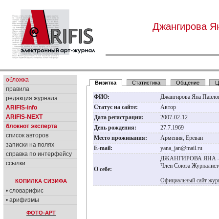
Джангирова Я
обложка
Визитка
Статистика
Общение
Ц
правила
ФИО:
Джангирова Яна Павло
редакция журнала
Статус на сайте:
Автор
ARIFIS-info
ARIFIS-NEXT
Дата регистрации:
2007-02-12
блокнот эксперта
День рождения:
27.7.1969
список авторов
Место проживания:
Армения, Ереван
записки на полях
E-mail:
yana_jan@mail.ru
справка по интерфейсу
ДЖАНГИРОВА ЯНА – жу
ссылки
Член Союза Журналист
О себе:
Официальный сайт жур
КОПИЛКА СИЗИФА
• словарифис
• арифизмы
ФОТО-АРТ