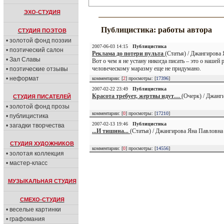
ЭХО-СТУДИЯ
Публицистика: работы автора
СТУДИЯ ПОЭТОВ
• золотой фонд поэзии
2007-06-03 14:15
Публицистика
• поэтический салон
Реклама до потери пульта
(Статья) / Джангирова 
• Зал Славы
Вот о чем я не устану никогда писать – это о наше
человеческому маразму еще не придумано.
• поэтические отзывы
• неформат
комментарии: [
2
] просмотры: [
17396
]
2007-02-22 23:49
Публицистика
Красота требует, жертвы идут…
(Очерк) / Джанг
СТУДИЯ ПИСАТЕЛЕЙ
• золотой фонд прозы
комментарии: [
0
] просмотры: [
17210
]
• публицистика
2007-02-13 19:46
Публицистика
• загадки творчества
...И тишина...
(Статья) / Джангирова Яна Павловна 
СТУДИЯ ХУДОЖНИКОВ
комментарии: [
0
] просмотры: [
14556
]
• золотая коллекция
• мастер-класс
МУЗЫКАЛЬНАЯ СТУДИЯ
СМЕХО-СТУДИЯ
• веселые картинки
• графомания