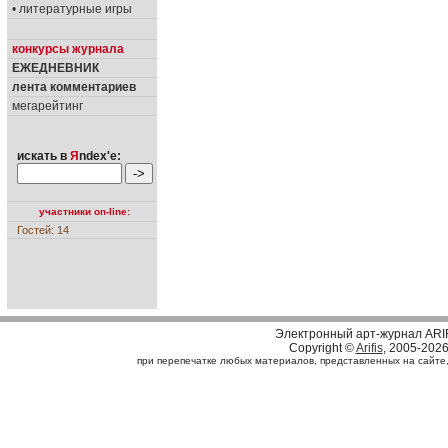
• литературные игры
конкурсы журнала
ЕЖЕДНЕВНИК
лента комментариев
мегарейтинг
искать в
Я
ndex'е:
участники on-line:
Гостей: 14
Электронный арт-журнал ARI
Copyright ©
Arifis
, 2005-202
при перепечатке любых материалов, представленных на сайте, с