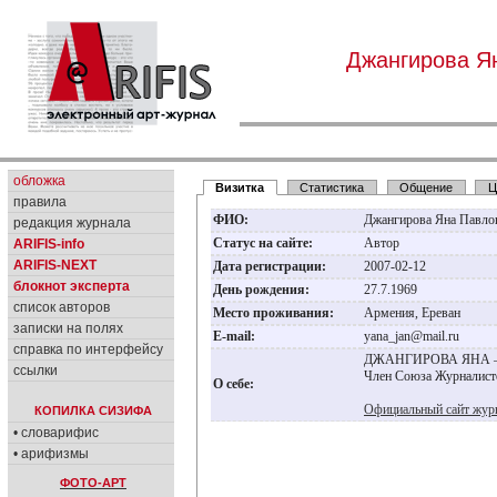
Джангирова Я
обложка
Визитка
Статистика
Общение
Ц
правила
ФИО:
Джангирова Яна Павло
редакция журнала
Статус на сайте:
Автор
ARIFIS-info
ARIFIS-NEXT
Дата регистрации:
2007-02-12
блокнот эксперта
День рождения:
27.7.1969
список авторов
Место проживания:
Армения, Ереван
записки на полях
E-mail:
yana_jan@mail.ru
справка по интерфейсу
ДЖАНГИРОВА ЯНА – жу
ссылки
Член Союза Журналист
О себе:
Официальный сайт жур
КОПИЛКА СИЗИФА
• словарифис
• арифизмы
ФОТО-АРТ