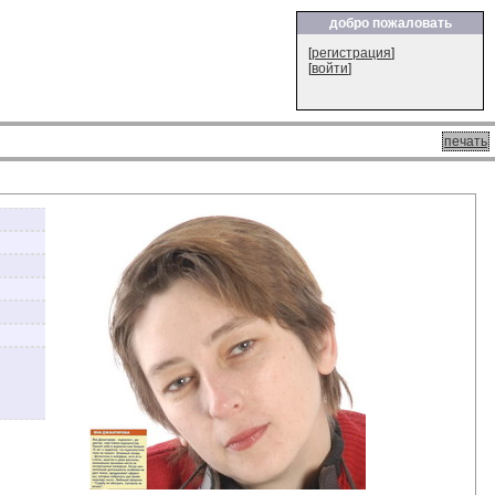
добро пожаловать
[
регистрация
]
[
войти
]
печать