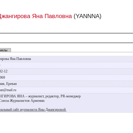
Джангирова Яна Павловна
(YANNNA)
иклы
ирова Яна Павловна
р
02-12
1969
ия, Ереван
jan@mail.ru
ИРОВА ЯНА – журналист, редактор, PR-менеджер
Союза Журналистов Армении.
альный сайт журналиста Яны Джангировой