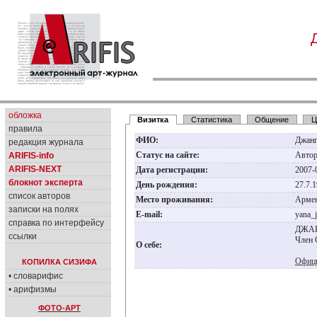
обложка
Визитка
Статистика
Общение
Ц
правила
ФИО:
Джанг
редакция журнала
Статус на сайте:
Авто
ARIFIS-info
ARIFIS-NEXT
Дата регистрации:
2007-
блокнот эксперта
День рождения:
27.7.
список авторов
Место проживания:
Армен
записки на полях
E-mail:
yana_
справка по интерфейсу
ДЖАНГ
ссылки
Член 
О себе:
Офици
КОПИЛКА СИЗИФА
• словарифис
• арифизмы
ФОТО-АРТ