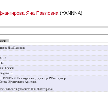
Джангирова Яна Павловна
(YANNNA)
иклы
ирова Яна Павловна
р
02-12
1969
ия, Ереван
jan@mail.ru
ИРОВА ЯНА – журналист, редактор, PR-менеджер
Союза Журналистов Армении.
альный сайт журналиста Яны Джангировой