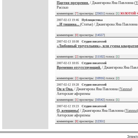
Партия презрения.
/ Джангирова Яна Павловна (
Y
Рассказ
комментарии: [
7
] просмотры: [
25651
] голоса: [
1
]
ЗОЛОТОЙ 
2007-02-13 19:46
Публицистика
...И тишина...
(Статья) / Джангирова Яна Павловна 
комментарии: [
0
] просмотры: [
14557
]
2007-02-13 18:08
Студия писателей
«Любовный треугольник», или сумма квадратов 
комментарии: [
2
] просмотры: [
11102
] голоса: [
1
]
2007-02-13 18:05
Студия писателей
Временно отсутствующий.
/ Джангирова Яна Павл
комментарии: [
2
] просмотры: [
10916
] голоса: [
2
]
2007-02-12 19:28
Студия писателей
Он и Она.
/ Джангирова Яна Павловна (
Yannna
)
Авторские афоризмы
комментарии: [
1
] просмотры: [
10542
] голоса: [
1
]
2007-02-12 19:23
Студия писателей
О, женщины!
/ Джангирова Яна Павловна (
Yannna
)
Авторские афоризмы
комментарии: [
8
] просмотры: [
12351
]
Элект