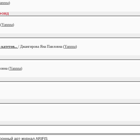
annna
)
ФОНД
(
Yannna
)
катетов...
/ Джангирова Яна Павловна (
Yannna
)
овна (
Yannna
)
ронный арт-журнал ARIFIS