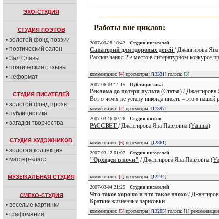
ЭХО-СТУДИЯ
Работы вне циклов:
СТУДИЯ ПОЭТОВ
• золотой фонд поэзии
2007-09-28 10:42
Студия писателей
• поэтический салон
Санаторий для здоровых детей
/ Джангирова Яна
Рассказ занял 2-е место в литературном конкурсе п
• Зал Славы
• поэтические отзывы
комментарии: [
4
] просмотры: [
13331
] голоса: [
3
]
• неформат
2007-06-03 14:15
Публицистика
Реклама до потери пульта
(Статья) / Джангирова 
СТУДИЯ ПИСАТЕЛЕЙ
Вот о чем я не устану никогда писать – это о наше
• золотой фонд прозы
комментарии: [
2
] просмотры: [
17397
]
• публицистика
2007-03-16 00:26
Студия поэтов
• загадки творчества
РАССВЕТ
/ Джангирова Яна Павловна (
Yannna
)
СТУДИЯ ХУДОЖНИКОВ
комментарии: [
6
] просмотры: [
12861
]
• золотая коллекция
2007-03-12 01:07
Студия писателей
• мастер-класс
"Орхидея в ночи"
/ Джангирова Яна Павловна (
Ya
комментарии: [
2
] просмотры: [
12234
]
МУЗЫКАЛЬНАЯ СТУДИЯ
2007-03-04 21:25
Студия писателей
Что такое хорошо и что такое плохо
/ Джангиров
СМЕХО-СТУДИЯ
Краткие жизненные зарисовки
• веселые картинки
комментарии: [
5
] просмотры: [
13205
] голоса: [
1
] рекомендаци
• графомания