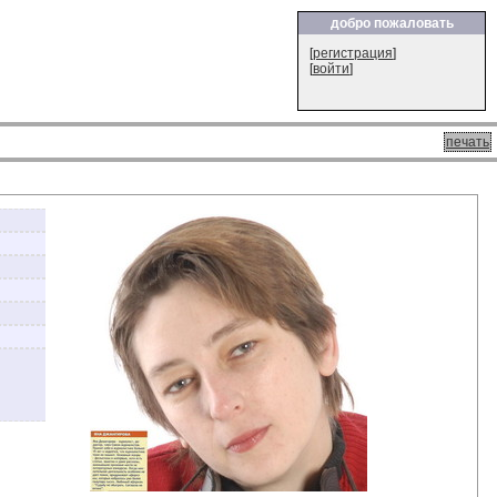
добро пожаловать
[
регистрация
]
[
войти
]
печать