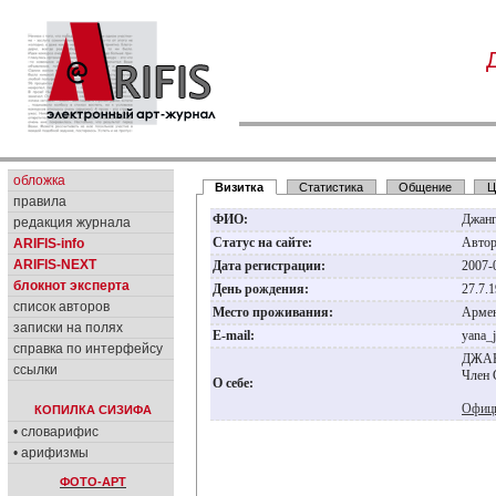
обложка
Визитка
Статистика
Общение
Ц
правила
ФИО:
Джанг
редакция журнала
Статус на сайте:
Авто
ARIFIS-info
ARIFIS-NEXT
Дата регистрации:
2007-
блокнот эксперта
День рождения:
27.7.
список авторов
Место проживания:
Армен
записки на полях
E-mail:
yana_
справка по интерфейсу
ДЖАНГ
ссылки
Член 
О себе:
Офици
КОПИЛКА СИЗИФА
• словарифис
• арифизмы
ФОТО-АРТ