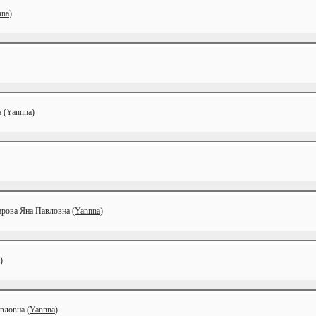
nna
)
 (
Yannna
)
ирова Яна Павловна (
Yannna
)
)
вловна (
Yannna
)