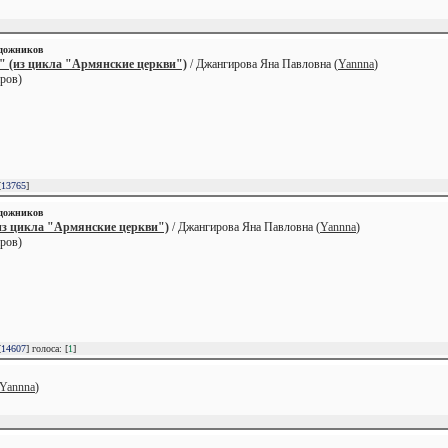
удожников
" (из цикла "Армянские церкви")
/ Джангирова Яна Павловна (
Yannna
)
ров)
[
13765
]
удожников
из цикла "Армянские церкви")
/ Джангирова Яна Павловна (
Yannna
)
ров)
[
14607
] голоса: [
1
]
Yannna
)