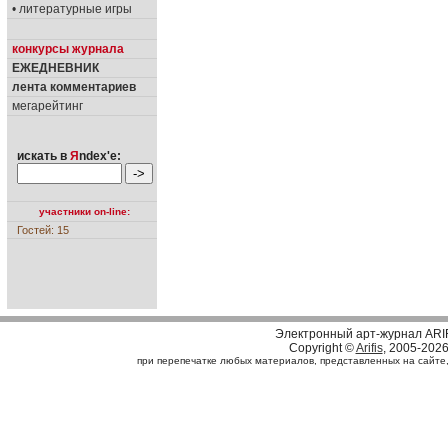
• литературные игры
конкурсы журнала
ЕЖЕДНЕВНИК
лента комментариев
мегарейтинг
искать в
Я
ndex'е:
участники on-line:
Гостей: 15
Электронный арт-журнал ARI
Copyright ©
Arifis
, 2005-202
при перепечатке любых материалов, представленных на сайте, с