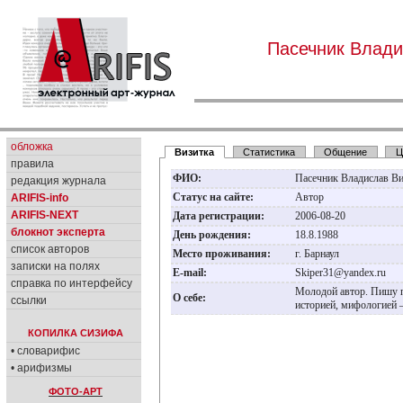
Пасечник Влади
обложка
Визитка
Статистика
Общение
Ц
правила
ФИО:
Пасечник Владислав В
редакция журнала
Статус на сайте:
Автор
ARIFIS-info
ARIFIS-NEXT
Дата регистрации:
2006-08-20
блокнот эксперта
День рождения:
18.8.1988
список авторов
Место проживания:
г. Барнаул
записки на полях
E-mail:
Skiper31@yandex.ru
справка по интерфейсу
Молодой автор. Пишу п
О себе:
ссылки
историей, мифологией 
КОПИЛКА СИЗИФА
• словарифис
• арифизмы
ФОТО-АРТ