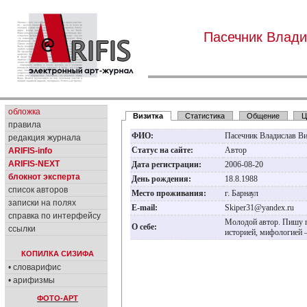
Пасечник Влади
обложка
Визитка
Статистика
Общение
Ц
правила
ФИО:
Пасечник Владислав В
редакция журнала
Статус на сайте:
Автор
ARIFIS-info
ARIFIS-NEXT
Дата регистрации:
2006-08-20
блокнот эксперта
День рождения:
18.8.1988
список авторов
Место проживания:
г. Барнаул
записки на полях
E-mail:
Skiper31@yandex.ru
справка по интерфейсу
Молодой автор. Пишу п
О себе:
ссылки
историей, мифологией 
КОПИЛКА СИЗИФА
• словарифис
• арифизмы
ФОТО-АРТ