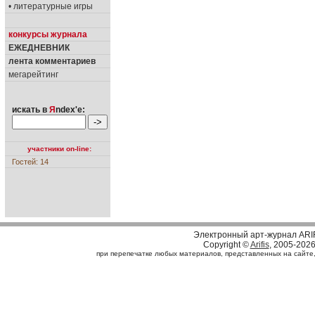
• литературные игры
конкурсы журнала
ЕЖЕДНЕВНИК
лента комментариев
мегарейтинг
искать в
Я
ndex'е:
участники on-line:
Гостей: 14
Электронный арт-журнал ARI
Copyright ©
Arifis
, 2005-202
при перепечатке любых материалов, представленных на сайте, с