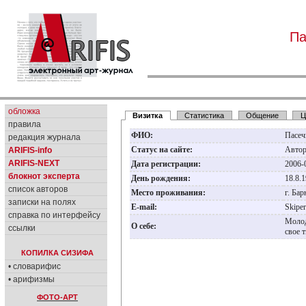
Па
обложка
Визитка
Статистика
Общение
Ц
правила
ФИО:
Пасеч
редакция журнала
Статус на сайте:
Авто
ARIFIS-info
ARIFIS-NEXT
Дата регистрации:
2006-
блокнот эксперта
День рождения:
18.8.
список авторов
Место проживания:
г. Ба
записки на полях
E-mail:
Skipe
справка по интерфейсу
Молод
О себе:
ссылки
свое 
КОПИЛКА СИЗИФА
• словарифис
• арифизмы
ФОТО-АРТ