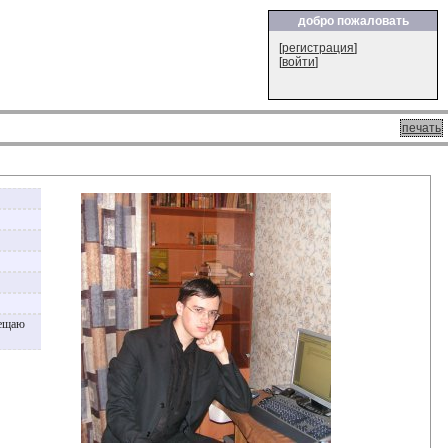
добро пожаловать
[
регистрация
]
[
войти
]
печать
вещаю