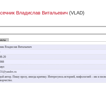
сечник Владислав Витальевич
(VLAD)
иклы
ник Владислав Витальевич
р
08-20
1988
рнаул
r31@yandex.ru
ой автор. Пишу прозу, иногда критику. Интересуюсь историей, мифологией – им и пос
творчество.