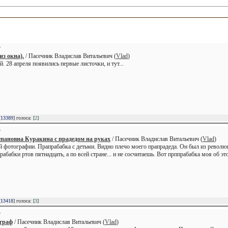
Т
из окна).
/ Пасечник Владислав Витальевич (
Vlad
)
. 28 апреля появились первые листочки, и тут...
[
13389
] голоса: [
2
]
Т
пановна Куракина с прадедом на руках
/ Пасечник Владислав Витальевич (
Vlad
)
й фотографии. Прапрабабка с детьми. Видно плечо моего прапрадеда. Он был из революци
рабабки ртов пятнадцать, а по всей стране... и не сосчитаешь. Вот прппрабабка моя об э
[
13418
] голоса: [
3
]
Т
граф
/ Пасечник Владислав Витальевич (
Vlad
)