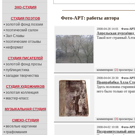
ЭХО-СТУДИЯ
Фото-АРТ: работы автора
СТУДИЯ ПОЭТОВ
• золотой фонд поэзии
2008-04-28 14:01
Фото-АР
• поэтический салон
Апрельская пурга(вид 
• Зал Славы
Такой вот странный Алтай
• поэтические отзывы
• неформат
СТУДИЯ ПИСАТЕЛЕЙ
• золотой фонд прозы
• публицистика
комментарии: [
2
] просмотры: 
• загадки творчества
2008-04-04 20:30
Фото-АР
Прапрабабка Алла Сте
СТУДИЯ ХУДОЖНИКОВ
Здесь половина старинно
него было только от прап
• золотая коллекция
• мастер-класс
МУЗЫКАЛЬНАЯ СТУДИЯ
комментарии: [
3
] просмотры: 
СМЕХО-СТУДИЯ
• веселые картинки
2008-04-02 10:08
Фото-АР
Поздравительный авто
• графомания