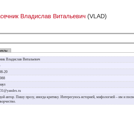
сечник Владислав Витальевич
(VLAD)
иклы
ник Владислав Витальевич
р
08-20
1988
рнаул
r31@yandex.ru
ой автор. Пишу прозу, иногда критику. Интересуюсь историей, мифологией – им и пос
творчество.