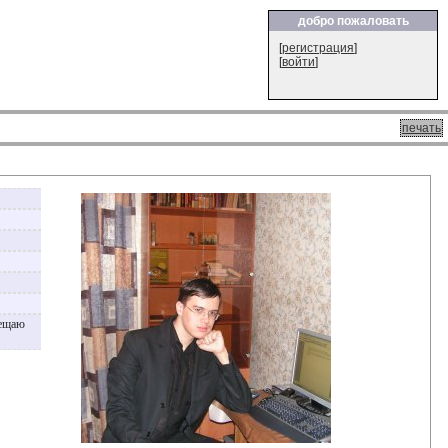
добро пожаловать
[
регистрация
]
[
войти
]
печать
вещаю