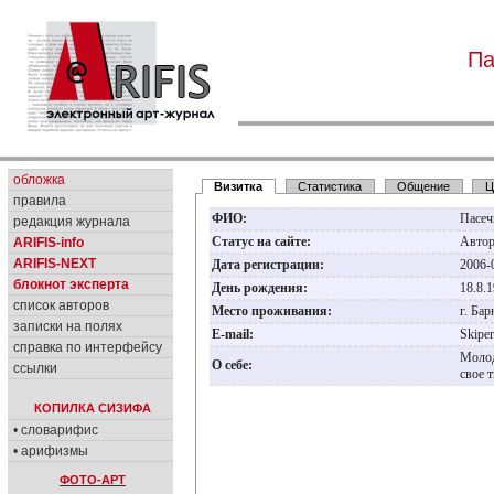
Па
обложка
Визитка
Статистика
Общение
Ц
правила
ФИО:
Пасеч
редакция журнала
Статус на сайте:
Авто
ARIFIS-info
ARIFIS-NEXT
Дата регистрации:
2006-
блокнот эксперта
День рождения:
18.8.
список авторов
Место проживания:
г. Ба
записки на полях
E-mail:
Skipe
справка по интерфейсу
Молод
О себе:
ссылки
свое 
КОПИЛКА СИЗИФА
• словарифис
• арифизмы
ФОТО-АРТ