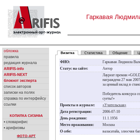
Гаркавая Людмил
обложка
Визитка
Статистика
Общение
Ц
правила
ФИО:
Гаркавая Людмила Вал
редакция журнала
Статус на сайте:
Автор
ARIFIS-info
ARIFIS-NEXT
Лауреат премии «GOL
награждена 27 мая 2007
блокнот эксперта
за ценный вклад в стан
список авторов
записки на полях
Победитель конкурса с
справка по интерфейсу
суеты!»
ссылки
Проекты в журнале:
«Учительская»
Дата регистрации:
2006-07-10
КОПИЛКА СИЗИФА
День рождения:
11.1.1956
• словарифис
Место проживания:
Москва
• арифизмы
О себе:
валасатайа, злюсчяя б
ФОТО-АРТ