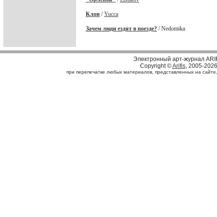
Клон
/
Yucca
Зачем люди ездят в поезде?
/ Nedomika
Электронный арт-журнал ARI
Copyright ©
Arifis
, 2005-202
при перепечатке любых материалов, представленных на сайте, с