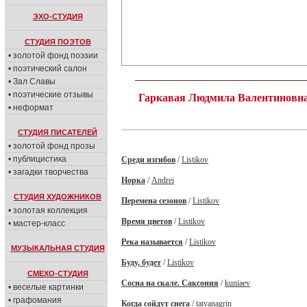
ЭХО-СТУДИЯ
СТУДИЯ ПОЭТОВ
• золотой фонд поэзии
• поэтический салон
• Зал Славы
• поэтические отзывы
Гаркавая Людмила Валентиновн
• неформат
СТУДИЯ ПИСАТЕЛЕЙ
• золотой фонд прозы
• публицистика
Среди изгибов
/
Listikov
• загадки творчества
Норка
/
Andrei
СТУДИЯ ХУДОЖНИКОВ
Перемена сезонов
/
Listikov
• золотая коллекция
Время цветов
/
Listikov
• мастер-класс
Река называется
/
Listikov
МУЗЫКАЛЬНАЯ СТУДИЯ
Буду, будет
/
Listikov
СМЕХО-СТУДИЯ
Сосна на скале. Саксония
/
kuniaev
• веселые картинки
• графомания
Когда сойдут снега
/
tatyanagrin