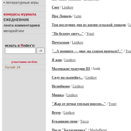
• литературные игры
Снег
/
Listikov
конкурсы журнала
Про Лошадь
/
Lenn
ЕЖЕДНЕВНИК
Три последних дня из жизни сельской лошади
/
L
лента комментариев
мегарейтинг
"По белому свету..."
/
Youri
Почтальон
/
Listikov
искать в
Я
ndex'е:
"...А помните — двое, на старом причале?.."
/
You
Я жив
/
Listikov
участники on-line:
Гостей: 24
Маленькие трагедии III
/ Antik
Сяду на скамейку...
/
Listikov
Нелюбимое
/
Listikov
Мишка
/
Listikov
"Жар от печки теплым ворсом..."
/
Youri
Ветер
/
Listikov
Букашкин гимн
/
Yucca
После "Балаганчика"
/
MashaBerni