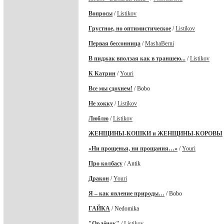
Вопросы
/
Listikov
Грустное, но оптимистическое
/
Listikov
Первая бессонница
/
MashaBerni
В пиджак вползая как в траншею...
/
Listikov
К Катрин
/
Youri
Все мы сдохнем!
/ Bobo
Не хокку
/
Listikov
Люблю
/
Listikov
ЖЕНЩИНЫ-КОШКИ и ЖЕНЩИНЫ-КОРОВЫ
«Ни прощенья, ни прощания…»
/
Youri
Про колбасу
/ Antik
Дракон
/
Youri
Я – как явление природы…
/ Bobo
ГАЙКА
/ Nedomika
"Орлёнок"
/
Listikov