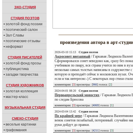
ЭХО-СТУДИЯ
СТУДИЯ ПОЭТОВ
• золотой фонд поэзии
• поэтический салон
• Зал Славы
• поэтические отзывы
произведения автора в арт-студи
• неформат
2026-03-10 15:13
Студия поэтов
Акросонет внезапный
/ Гаркавая Людмила Валент
СТУДИЯ ПИСАТЕЛЕЙ
Сформировался сонет неведомо как, сразу без помар
• золотой фонд прозы
учебников по пиару, вся страна учится по ним в вуз
• публицистика
несколько самых толстых написаны в содружестве 
которую и преподаёт сейчас в московских вузах. Оч
• загадки творчества
если и так интересно:-) С некоторых пор стихи стали
комментарии: [
3
] просмотры: [
966
] голоса: [
2
]
СТУДИЯ ХУДОЖНИКОВ
• золотая коллекция
2024-04-01 08:20
Студия поэтов
Первоапрельский моностих
/ Гаркавая Людмила В
• мастер-класс
по следам Брюсова
комментарии: [
3
] просмотры: [
4069
] голоса: [
1
]
МУЗЫКАЛЬНАЯ СТУДИЯ
2024-03-04 13:42
Студия поэтов
По крайней мере
/ Гаркавая Людмила Валентиновн
СМЕХО-СТУДИЯ
венок сонетов позабытый, потерянный. случайно наш
• веселые картинки
руки дойдут до правки.
• графомания
комментарии: [
3
] просмотры: [
4211
] голоса: [
3
]