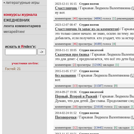
• литературные игры
2023-12-11 16:15
Студия поэтов
Счастливчик
/ Гаркавая Людмила Валентиновна (
ну вот.
конкурсы журнала
комментарии: [
40
] просмотры: [
4896
] голоса: [
1
] рекомендаци
ЕЖЕДНЕВНИК
2023-12-07 08:47
Студия поэтов
лента комментариев
Счастливчик (в запас из-за комментов)
/ Гаркав
мегарейтинг
это только самое начало. не знаю, осилю ли тему. но
добавлять, если получится. кто угадает, что за ист
комментарии: [
46
] просмотры: [
4189
] голоса: [
4
]
искать в
Я
ndex'е:
2018-11-11 18:05
Студия писателей
Сказочки про ёжика
/ Гаркавая Людмила Валенти
это для денег:-( предполагается, что всё это дети б
участники on-line:
комментарии: [
2
] просмотры: [
12106
] закладки:
[1]
Гостей: 21
2015-11-05 17:57
Студия поэтов
без названия
/ Гаркавая Людмила Валентиновна (
U
вот.
комментарии: [
13
] просмотры: [
11587
] голоса: [
9
]
2014-09-27 19:06
Студия писателей
Первый, Второй и Рыжий
/ Гаркавая Людмила Ва
Думаю, что для детей. Две главы. Продолжение след
комментарии: [
18
] просмотры: [
21618
] голоса: [
5
] закладки:
[1
2014-02-24 01:52
Студия поэтов
Поговорочки
/ Гаркавая Людмила Валентиновна (
U
комментарии: [
12
] просмотры: [
13445
] голоса: [
6
] закладки:
[1
2013-11-15 10:51
Студия поэтов