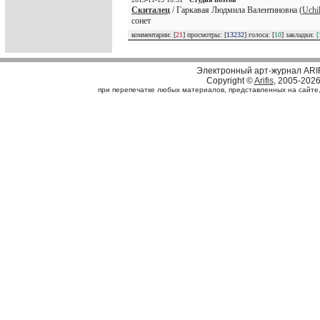
Скиталец
/ Гаркавая Людмила Валентиновна (
Uchi
сонет
комментарии: [
21
] просмотры: [
13232
] голоса: [
10
] закладки:
[
Электронный арт-журнал ARI
Copyright ©
Arifis
, 2005-202
при перепечатке любых материалов, представленных на сайте, с