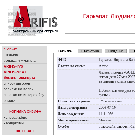
Гаркавая Людмил
обложка
Визитка
Статистика
Общение
Ц
правила
ФИО:
Гаркавая Людмила Вал
редакция журнала
Статус на сайте:
Автор
ARIFIS-info
ARIFIS-NEXT
Лауреат премии «GOL
награждена 27 мая 2007
блокнот эксперта
за ценный вклад в стан
список авторов
записки на полях
Победитель конкурса с
справка по интерфейсу
суеты!»
ссылки
Проекты в журнале:
«Учительская»
Дата регистрации:
2006-07-10
КОПИЛКА СИЗИФА
День рождения:
11.1.1956
• словарифис
Место проживания:
Москва
• арифизмы
О себе:
валасатайа, злюсчяя б
ФОТО-АРТ