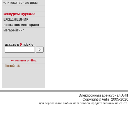
• литературные игры
конкурсы журнала
ЕЖЕДНЕВНИК
лента комментариев
мегарейтинг
искать в
Я
ndex'е:
участники on-line:
Гостей: 18
Электронный арт-журнал ARI
Copyright ©
Arifis
, 2005-202
при перепечатке любых материалов, представленных на сайте, с