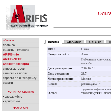
Ольг
обложка
Визитка
Статистика
Общение
Ц
правила
ФИО:
Ольга
редакция журнала
Статус на сайте:
Автор
ARIFIS-info
ARIFIS-NEXT
Победитель конкурса 
кошки!»
блокнот эксперта
Дата регистрации:
2007-07-18
список авторов
записки на полях
День рождения:
28.7.
справка по интерфейсу
Место проживания:
Москва
ссылки
E-mail:
palitrrra@mail.ru
художник – фантаст, и
КОПИЛКА СИЗИФА
О себе:
тяжелой музыки. любл
• словарифис
• арифизмы
ФОТО-АРТ