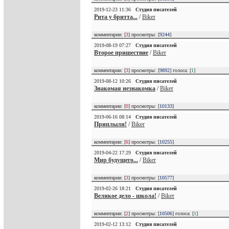
2019-12-23 11:36
Студия писателей
Рита у бритта...
/
Biker
комментарии: [
3
] просмотры: [
9244
]
2019-08-19 07:27
Студия писателей
Второе пришествие
/
Biker
комментарии: [
3
] просмотры: [
9892
] голоса: [
1
]
2019-08-12 10:26
Студия писателей
Знакомая незнакомка
/
Biker
комментарии: [
0
] просмотры: [
10133
]
2019-06-16 08:14
Студия писателей
Приплыли!
/
Biker
комментарии: [
6
] просмотры: [
10255
]
2019-04-22 17:29
Студия писателей
Мир будущего...
/
Biker
комментарии: [
3
] просмотры: [
10577
]
2019-02-26 18:21
Студия писателей
Великое дело - школа!
/
Biker
комментарии: [
2
] просмотры: [
10506
] голоса: [
1
]
2019-02-12 13:12
Студия писателей