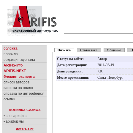
обложка
Визитка
Статистика
Общение
Ц
правила
Статус на сайте:
Автор
редакция журнала
Дата регистрации:
2011-03-19
ARIFIS-info
ARIFIS-NEXT
День рождения:
7.9.
блокнот эксперта
Место проживания:
Санкт-Петербург
список авторов
записки на полях
справка по интерфейсу
ссылки
КОПИЛКА СИЗИФА
• словарифис
• арифизмы
ФОТО-АРТ