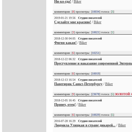
Ни-ко-гда!
/
Biker
комментарии: [
8
] просмотры: [
10034
] голоса: [
3
]
2019-01-21 19:56
Студия писателей
Сделайте мне красиво!
/
Biker
комментарии: [
3
] просмотры: [
10021
] голоса: [
1
]
2018-12-30 04:05
Студия писателей
Фигня какая!
/
Biker
комментарии: [
6
] просмотры: [
10251
]
2018-12-22 06:32
Студия писателей
Преступление и наказание современной Эвтерп
комментарии: [
6
] просмотры: [
10019
]
2018-12-13 16:54
Студия писателей
Панегирик Санкт-Петербургу
/
Biker
комментарии: [
9
] просмотры: [
23678
] голоса: [
5
]
ЗОЛОТОЙ 
2018-12-05 16:45
Студия писателей
Привет, отец!
/
Biker
комментарии: [
6
] просмотры: [
10029
] голоса: [
5
]
2016-07-28 16:29
Студия писателей
Людмила Улицкая в стране дикарей...
/
Biker