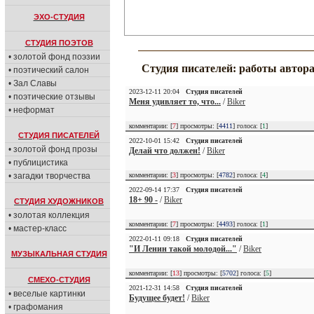
ЭХО-СТУДИЯ
СТУДИЯ ПОЭТОВ
• золотой фонд поэзии
Студия писателей: работы автор
• поэтический салон
• Зал Славы
2023-12-11 20:04
Студия писателей
• поэтические отзывы
Меня удивляет то, что...
/
Biker
• неформат
комментарии: [
7
] просмотры: [
4411
] голоса: [
1
]
СТУДИЯ ПИСАТЕЛЕЙ
2022-10-01 15:42
Студия писателей
• золотой фонд прозы
Делай что должен!
/
Biker
• публицистика
• загадки творчества
комментарии: [
3
] просмотры: [
4782
] голоса: [
4
]
2022-09-14 17:37
Студия писателей
18+ 90 -
/
Biker
СТУДИЯ ХУДОЖНИКОВ
• золотая коллекция
комментарии: [
7
] просмотры: [
4493
] голоса: [
1
]
• мастер-класс
2022-01-11 09:18
Студия писателей
"И Ленин такой молодой..."
/
Biker
МУЗЫКАЛЬНАЯ СТУДИЯ
комментарии: [
13
] просмотры: [
5702
] голоса: [
5
]
СМЕХО-СТУДИЯ
2021-12-31 14:58
Студия писателей
• веселые картинки
Будущее будет!
/
Biker
• графомания