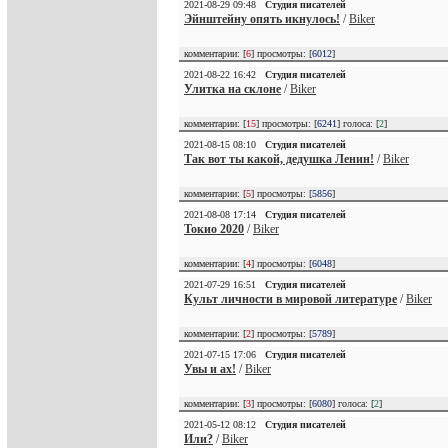
2021-08-29 09:48
Студия писателей
Эйнштейну опять икнулось!
/
Biker
комментарии: [
6
] просмотры: [
6012
]
2021-08-22 16:42
Студия писателей
Улитка на склоне
/
Biker
комментарии: [
15
] просмотры: [
6241
] голоса: [
2
]
2021-08-15 08:10
Студия писателей
Так вот ты какой, дедушка Ленин!
/
Biker
комментарии: [
5
] просмотры: [
5856
]
2021-08-08 17:14
Студия писателей
Токио 2020
/
Biker
комментарии: [
4
] просмотры: [
6048
]
2021-07-29 16:51
Студия писателей
Культ личности в мировой литературе
/
Biker
комментарии: [
2
] просмотры: [
5789
]
2021-07-15 17:06
Студия писателей
Увы и ах!
/
Biker
комментарии: [
3
] просмотры: [
6080
] голоса: [
2
]
2021-05-12 08:12
Студия писателей
Или?
/
Biker