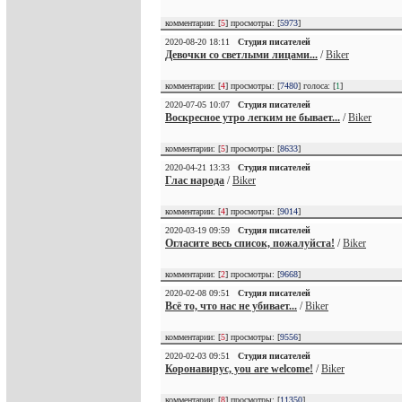
комментарии: [
5
] просмотры: [
5973
]
2020-08-20 18:11
Студия писателей
Девочки со светлыми лицами...
/
Biker
комментарии: [
4
] просмотры: [
7480
] голоса: [
1
]
2020-07-05 10:07
Студия писателей
Воскресное утро легким не бывает...
/
Biker
комментарии: [
5
] просмотры: [
8633
]
2020-04-21 13:33
Студия писателей
Глас народа
/
Biker
комментарии: [
4
] просмотры: [
9014
]
2020-03-19 09:59
Студия писателей
Огласите весь список, пожалуйста!
/
Biker
комментарии: [
2
] просмотры: [
9668
]
2020-02-08 09:51
Студия писателей
Всё то, что нас не убивает...
/
Biker
комментарии: [
5
] просмотры: [
9556
]
2020-02-03 09:51
Студия писателей
Коронавирус, you are welcome!
/
Biker
комментарии: [
8
] просмотры: [
11350
]