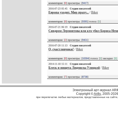
комментарии: [
0
] просмотры: [
9417
]
2016-07-23 05:45
Студия писателей
Европа уходит. Мир праху...
/
Biker
комментарии: [
0
] просмотры: [
9395
] голоса: [
1
]
2016-07-21 06:19
Студия писателей
Синдром Лермонтова или кто убил Бориса Нем
комментарии: [
2
] просмотры: [
9451
]
2016-07-20 11:13
Студия писателей
О, счастливчики!
/
Biker
комментарии: [
0
] просмотры: [
10304
] голоса: [
1
] закладки:
[1]
2014-11-18 15:11
Студия писателей
Блеск и нищета Людмилы Улицкой
/
Biker
комментарии: [
7
] просмотры: [
8738
]
Электронный арт-журнал ARI
Copyright ©
Arifis
, 2005-202
при перепечатке любых материалов, представленных на сайте, с