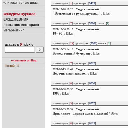
• литературные игры
комментарии: [
1
] просмотры: [
5423
]
2021-12-28 18:20
Студия писателей
"Возьмемся за руки, друзья..."
/
Biker
конкурсы журнала
ЕЖЕДНЕВНИК
комментарии: [
7
] просмотры: [
5260
] голоса: [
1
]
лента комментариев
2021-12-06 20:15
Студия писателей
мегарейтинг
18+ 90-
/
Biker
комментарии: [
24
] просмотры: [
5988
] голоса: [
2
]
искать в
Я
ndex'е:
2021-10-05 14:19
Студия писателей
Божественный бумеранг
/
Biker
участники on-line:
комментарии: [
7
] просмотры: [
6012
]
Гостей: 11
2021-09-13 11:42
Студия писателей
Перечитывая заново...
/
Biker
комментарии: [
0
] просмотры: [
6030
]
2021-09-08 09:50
Студия писателей
1983
/
Biker
комментарии: [
9
] просмотры: [
6277
]
2021-09-05 20:34
Студия писателей
Признание - царица доказательств!
/
Biker
комментарии: [
8
] просмотры: [
6115
]