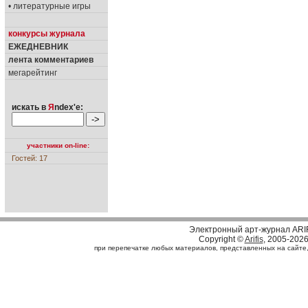
• литературные игры
конкурсы журнала
ЕЖЕДНЕВНИК
лента комментариев
мегарейтинг
искать в
Я
ndex'е:
участники on-line:
Гостей: 17
Электронный арт-журнал ARI
Copyright ©
Arifis
, 2005-202
при перепечатке любых материалов, представленных на сайте, с