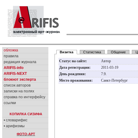
обложка
Визитка
Статистика
Общение
Ц
правила
Статус на сайте:
Автор
редакция журнала
Дата регистрации:
2011-03-19
ARIFIS-info
ARIFIS-NEXT
День рождения:
7.9.
блокнот эксперта
Место проживания:
Санкт-Петербург
список авторов
записки на полях
справка по интерфейсу
ссылки
КОПИЛКА СИЗИФА
• словарифис
• арифизмы
ФОТО-АРТ