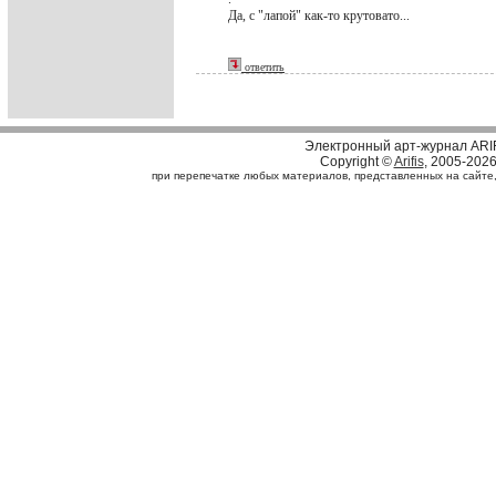
Да, с "лапой" как-то крутовато...
ответить
Электронный арт-журнал ARI
Copyright ©
Arifis
, 2005-202
при перепечатке любых материалов, представленных на сайте, с