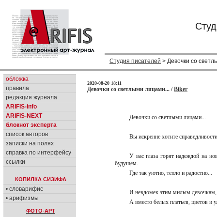
Студ
Студия писателей
> Девочки со светлы
обложка
2020-08-20 18:11
правила
Девочки со светлыми лицами... /
Biker
редакция журнала
ARIFIS-info
ARIFIS-NEXT
Девочки со светлыми лицами...
блокнот эксперта
список авторов
Вы искренне хотите справедливости
записки на полях
справка по интерфейсу
У вас глаза горят надеждой на но
ссылки
будущем.
Где так уютно, тепло и радостно...
КОПИЛКА СИЗИФА
• словарифис
И невдомек этим милым девочкам, 
• арифизмы
А вместо белых платьев, цветов и 
ФОТО-АРТ