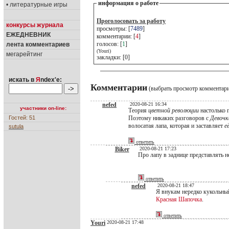
информация о работе
• литературные игры
Проголосовать за работу
конкурсы журнала
просмотры: [
7489
]
ЕЖЕДНЕВНИК
комментарии: [
4
]
голосов: [
1
]
лента комментариев
(Youri)
мегарейтинг
закладки: [0]
искать в
Я
ndex'е:
Комментарии
(выбрать просмотр комментар
nefed
2020-08-21 16:34
участники on-line:
Теория
цветной революции
настолько 
Гостей: 51
Поэтому никаких разговоров с
Девочк
волосатая лапа, которая и заставляет
е
sutula
ответить
Biker
2020-08-21 17:23
Про лапу в заднице представлять н
ответить
nefed
2020-08-21 18:47
Я внукам нередко кукольный
Красная Шапочка
.
ответить
Youri
2020-08-21 17:48
.