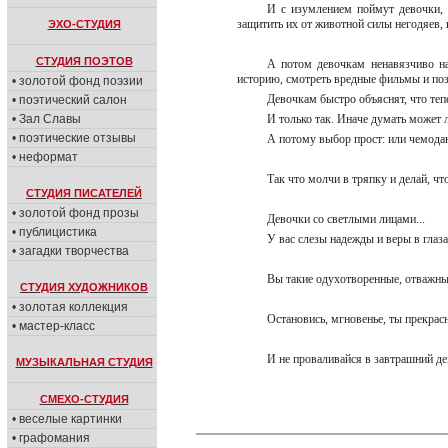
И с изумлением поймут девочки, 
защитить их от животной силы негодяев,
ЭХО-СТУДИЯ
СТУДИЯ ПОЭТОВ
А потом девочкам ненавязчиво на
историю, смотреть вредные фильмы и по
• золотой фонд поэзии
Девочкам быстро объяснят, что тепе
• поэтический салон
• Зал Славы
И только так. Иначе думать может 
• поэтические отзывы
А потому выбор прост: или чемода
• неформат
Так что молчи в тряпку и делай, чт
СТУДИЯ ПИСАТЕЛЕЙ
• золотой фонд прозы
Девочки со светлыми лицами...
• публицистика
У вас слезы надежды и веры в глаз
• загадки творчества
Вы такие одухотворенные, отважны
СТУДИЯ ХУДОЖНИКОВ
• золотая коллекция
Остановись, мгновенье, ты прекрас
• мастер-класс
И не проваливайся в завтрашний де
МУЗЫКАЛЬНАЯ СТУДИЯ
СМЕХО-СТУДИЯ
• веселые картинки
• графомания