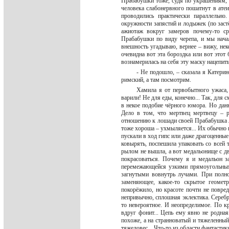
Прабабушки тоже, судя по украшениям, 
человека слабонервного пошатнут в атеи
проводились практически параллельно
окружности запястий и лодыжек (по зас
ажиотаж вокруг замеров почему-то ср
Прабабушки по виду черепа, и мы начал
внешность угадываю, вернее – вижу, нек
очевидна вот эта бороздка или вот этот
вознамерилась на себя эту маску нацепить
- Не подошло, – сказала я Катерин
римский, а там посмотрим.
Хамила я от первобытного ужаса,
варили! Не для еды, конечно... Так, для 
в некое подобие чёрного юмора. Но дан
Дело в том, что мертвец мертвецу – 
отношению к лошади своей Прабабушка л
тоже хороша – ухмыляется... Их обычно в
пускали в ход гипс или даже драгоценные
ковырять, поспешила упаковать со всей 
рылом не вышла, а вот медальонище с дв
покрасоваться. Почему я и медальон з
перемежающейся узкими прямоугольными
загнутыми вовнутрь лучами. При полно
заменяющее, какое-то скрытое геометр
покорёжило, но красоте почти не повред
непривычно, сплошная эклектика. Серебр
то невероятное. И неопределимое. По к
вдруг фонит... Цепь ему явно не родная
похоже, а на странноватый и тяжеленный
тяжеловес... Что-то из области фантасти