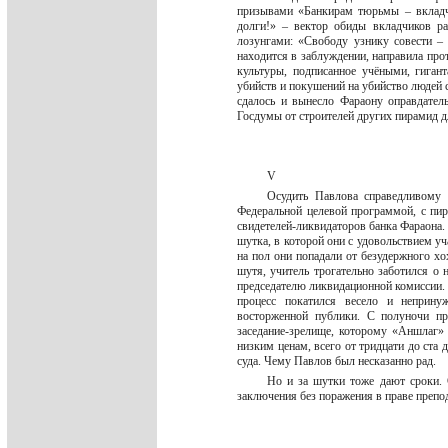
призывами «Банкирам тюрьмы – вкладч
долги!» – вектор обиды вкладчиков ра
лозунгами: «Свободу узнику совести – 
находится в заблуждении, направила про
культуры, подписанное учёными, гигант
убийств и покушений на убийство людей с
сдалось и вынесло Фараону оправдател
Госдумы от строителей других пирамид 
V
Осудить Павлова справедливому 
Федеральной целевой программой, с пи
свидетелей-ликвидаторов банка Фараона.
шутка, в которой они с удовольствием уч
на пол они попадали от безудержного хо
шутя, учитель трогательно заботился о
председателю ликвидационной комиссии. В
процесс покатился весело и непринуж
восторженной публики. С полуночи пр
заседание-зрелище, которому «Аншлаг» 
низким ценам, всего от тридцати до ста 
суда. Чему Павлов был несказанно рад.
Но и за шутки тоже дают сроки. 
заключения без поражения в праве препо