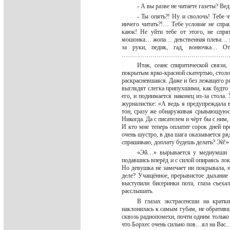
- А вы разве не читаете газеты? Ве
- Ты опять?! Ну и сволочь! Тебе ч
ничего читать?!… Тебе условие не спра
каюк! Не уйти тебе от этого, не сп
мошонка… жопа… девственная плева… за
за руки, педик, гад, вонючка… О
……………………………………………
Итак, сеанс спиритической связи,
покрытым ярко-красной скатертью, столо
раскрасневшаяся. Даже и без лежащего ря
выглядят слегка припухшими, как будто у
его, и поднимается наконец из-за стола
журналистке: «А ведь я предупреждала в
тон, сразу же обнаруживая срывающуюся
Никогда. Да с писателем и чёрт бы с ним,
И кто мне теперь оплатит сорок дней пр
очень шустро, в два шага оказывается р
спрашиваю, доплату будешь делать? Эй!
«Эй…» вырывается у медиумши по
подавшись вперёд и с силой опираясь л
Но девушка не замечает ни покрывала, н
деле? Учащённое, прерывистое дыхание
выступили бисеринки пота, глаза съеха
расслышать.
В глазах экстрасенсши на кратк
наклонилась к самым губам, не обративш
сквозь радиопомехи, почти одним толь
что Борхес очень сильно пов…ял на В