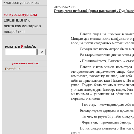
• литературные игры
2007-02-04 23:15
О том, чего не было? (цикл рассказов) . Суд (расс
конкурсы журнала
ЕЖЕДНЕВНИК
лента комментариев
мегарейтинг
Павлов сидел на шконках в камер
Минуло два месяца после конфузного огра
воле, на шести квадратных метрах невол
искать в
Я
ndex'е:
Сегодня все шесть метров были в е
Во второй половине дня железная 
- Принимай гостя, Гангстер! – съя
участники on-line:
Павлов с изумлением посмотрел н
Гостей: 14
отмороженным выражением лица, банки
компьютер, поскольку не знал, как себ
избегая пристальных глаз Павлова. По 
узнал. Трудно было узнать в этом чел
учителя литературы. Банкир, видно, был
он понимал – уклонение от общения в 
тюремного этикета.
- Гангстер, – неожиданно для себя
Банкир нервно дернулся и пролепет
- Ты что, на рауте? Я у тебя клик
- Фара-а-он, – промямлил банкир.
По интонации сказанного Павлов с
жизни.