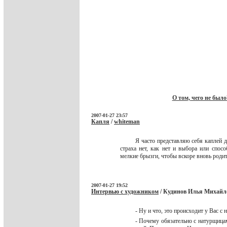
О том, чего не было?
2007-01-27 23:57
Капля
/
whiteman
Я часто представляю себя каплей д
страха нет, как нет и выбора или спосо
мелкие брызги, чтобы вскоре вновь родит
2007-01-27 19:52
Интервью с художником
/ Кудинов Илья Михайл
- Ну и что, это происходит у Вас
- Почему обязательно с натурщица