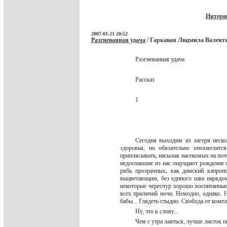
Интерв
2007-01-21 20:52
Разгневанная удача
/ Гаркавая Людмила Валенти
Разгневанная удача
Рассказ
1
Сегодня выходим из лагеря неско
здоровья, но обязательно опохмелитс
приплясывать, насылая насекомых на почт
недоспавшие из нас ощущают рождение об
рябь прозрачных, как дамский капрон
выцветающим, без единого шва нарядо
некоторые чересчур хорошо воспитанные
всех приличий ночи. Немодно, однако. 
бабы... Глядеть стыдно. Свобода от компл
Ну, это к слову...
Чем с утра лаяться, лучше листок 