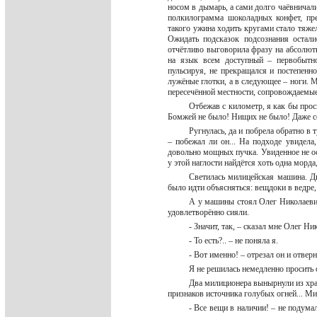
носом в дымарь, а сами долго чаёвничал
полкилограмма шоколадных конфет, пре
такого ужина ходить кругами стало тяжел
Ожидать подсказок подсознания остал
отчётливо выговорила фразу на абсолют
на язык всем доступный – первобытно
пульсируя, не прекращался и постепенн
лужёные глотки, а в следующее – ноги. 
пересечённой местности, сопровождаемы
Отбежав с километр, я как бы прос
Бомжей не было! Нищих не было! Даже сек
Ругнулась, да и побрела обратно в
– побежал ли он... На подходе увидела,
довольно мощных пучка. Увиденное не ост
у этой наглости найдётся хоть одна морда
Светилась милицейская машина. Две
было идти объясняться: вещдоки в ведре
А у машины стоял Олег Николаеви
удовлетворённо сияли.
- Значит, так, – сказал мне Олег Н
- То есть?.. – не поняла я.
- Вот именно! – отрезал он и отвер
Я не решилась немедленно просить 
Два милиционера вынырнули из хран
признаков источника голубых огней... М
- Все вещи в наличии! – не подума