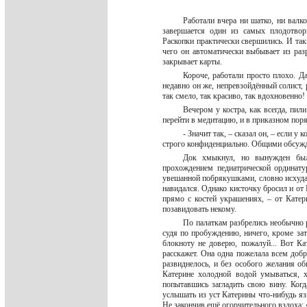
Работали вчера ни шатко, ни валк
завершается один из самых плодотвор
Раскопки практически свершились. И та
чего он автоматически выбывает из раз
закрывает карты.
Короче, работали просто плохо. Д
недавно он же, непревзойдённый солист,
так смело, так красиво, так вдохновенн
Вечером у костра, как всегда, пи
перейти в медитацию, и в приказном поря
- Значит так, – сказал он, – если 
строго конфиденциально. Общими обсуж
Док хмыкнул, но вынужден был 
прохождением педиатрической ординату
увешанной побрякушками, словно исхудав
навидался. Однако кисточку бросил и от
прямо с костей украшениях, – от Катер
позавидовать некому.
По палаткам разбрелись необычно р
судя по пробуждению, ничего, кроме зат
блокноту не доверю, пожалуй... Вот Ка
расскажет. Она одна пожелала всем добр
развиднелось, и без особого желания о
Катерине холодной водой умываться, 
попытавшись загладить свою вину. Когд
услышать из уст Катерины что-нибудь яз
Не закончив ещё огорчительного вздоха: