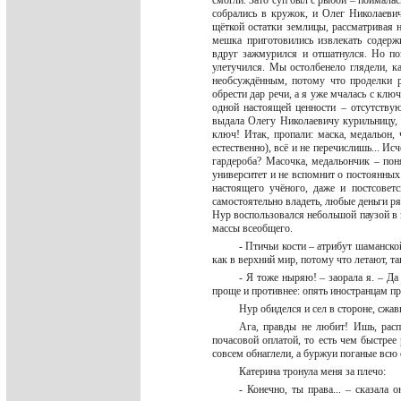
смогли. Зато суп был с рыбой – поймалас
собрались в кружок, и Олег Николаевич
щёткой остатки землицы, рассматривая 
мешка приготовились извлекать содерж
вдруг зажмурился и отшатнулся. Но по
улетучился. Мы остолбенело глядели, к
необсуждённым, потому что проделки 
обрести дар речи, а я уже мчалась с клю
одной настоящей ценности – отсутствую
выдала Олегу Николаевичу курильницу, п
ключ! Итак, пропали: маска, медальон,
естественно), всё и не перечислишь... И
гардероба? Масочка, медальончик – пон
университет и не вспомнит о постоянных 
настоящего учёного, даже и постсовет
самостоятельно владеть, любые деньги ря
Нур воспользовался небольшой паузой в 
массы всеобщего.
- Птичьи кости – атрибут шаманск
как в верхний мир, потому что летают, та
- Я тоже ныряю! – заорала я. – Да
проще и противнее: опять иностранцам п
Нур обиделся и сел в стороне, сжа
Ага, правды не любит! Ишь, расп
почасовой оплатой, то есть чем быстрее
совсем обнаглели, а буржуи поганые всю 
Катерина тронула меня за плечо:
- Конечно, ты права... – сказала 