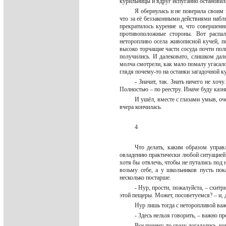
курильницы и вдруг испуганно остановил
Я обернулась и не поверила своим 
что за её беззаконными действиями набл
прекратилось курение и, что совершен
противоположные стороны. Вот распал
неторопливо осела живописной кучей, по
высоко торчащие части сосуда почти по
получились. И далековато, слишком дале
молча смотрели, как мало помалу угасало
глядя почему-то на останки загадочной 
- Значит, так. Знать ничего не хо
Полностью – по реестру. Иначе буду казн
И ушёл, вместе с глазами умыв, оч
вчера кончилась.
4
Что делать, каким образом управ
овладению практически любой ситуацией б
хотя бы отвлечь, чтобы не путались под 
возьму себе, а у школьников пусть по
несколько постарше.
- Нур, прости, пожалуйста, – схитр
этой пещеры. Может, посоветуемся? – и, 
Нур лишь тогда с неторопливой важ
- Здесь нельзя говорить, – важно
Все почему-то сразу догадались, ко