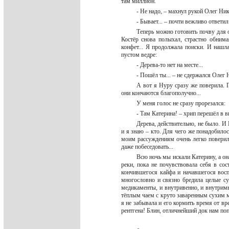
там миллион.
- Не надо, – махнул рукой Олег Ни
- Бывает... – почти вежливо ответ
Теперь можно готовить почву для 
Костёр снова полыхал, страстно обним
конфет... Я продолжала поиски. И нашл
пустом ведре:
- Дерева-то нет на месте...
- Пошёл ты... – не сдержался Олег
А вот я Нуру сразу же поверила. П
они кончаются благополучно...
У меня голос не сразу прорезался:
- Там Катерина! – хрип перешёл в в
Дерева, действительно, не было. И
и я знаю – кто. Для чего же понадобилос
моим рассуждениям очень легко поверили
даже побеседовать...
Всю ночь мы искали Катерину, а о
реки, пока не почувствовала себя в со
кончившегося кайфа и начавшегося восп
многословно и связно бредила целые су
медикаменты, и внутривенно, и внутримы
тёплым чаем с круто заваренным сухим мо
я не забывала и его кормить время от вр
рентгена! Блин, отличнейший док нам по