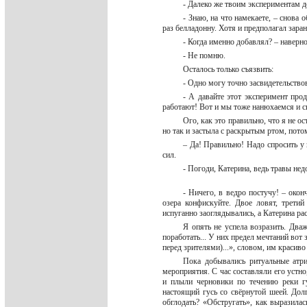
- Далеко же твоим экспериментам д
- Знаю, на что намекаете, – снова 
раз белладонну. Хотя и предполагал зара
- Когда именно добавлял? – наверно
- Не помню.
Осталось только съязвить:
- Одно могу точно засвидетельствов
- А давайте этот эксперимент про
работают! Вот и мы тоже нанюхаемся и 
Ого, как это правильно, что я не о
но так и застыла с раскрытым ртом, пот
– Да! Правильно! Надо спросить у 
сил.
- Погоди, Катерина, ведь травы нед
- Ничего, в ведро постучу! – окон
озера конфискуйте. Двое ловят, третий
испуганно заоглядывались, а Катерина ра
Я опять не успела возразить. Дв
поработать... У них предел мечтаний вот 
перед зрителями)...», словом, им красиво
Пока добывались ритуальные атри
мероприятия. С час составляли его устно
и плыли черновики по течению реки гу
настоящий гусь со свёрнутой шеей. Дол
обглодать? «Обстругать», как выразила