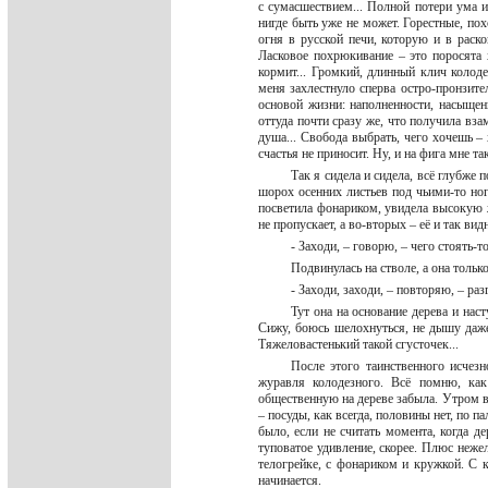
с сумасшествием... Полной потери ума и
нигде быть уже не может. Горестные, по
огня в русской печи, которую и в раско
Ласковое похрюкивание – это поросята х
кормит... Громкий, длинный клич колод
меня захлестнуло сперва остро-пронзите
основой жизни: наполненности, насыщен
оттуда почти сразу же, что получила взам
душа... Свобода выбрать, чего хочешь –
счастья не приносит. Ну, и на фига мне т
Так я сидела и сидела, всё глубже
шорох осенних листьев под чьими-то нога
посветила фонариком, увидела высокую 
не пропускает, а во-вторых – её и так ви
- Заходи, – говорю, – чего стоять-т
Подвинулась на стволе, а она толь
- Заходи, заходи, – повторяю, – ра
Тут она на основание дерева и нас
Сижу, боюсь шелохнуться, не дышу даже.
Тяжеловастенький такой сгусточек...
После этого таинственного исчезн
журавля колодезного. Всё помню, как
общественную на дереве забыла. Утром вс
– посуды, как всегда, половины нет, по па
было, если не считать момента, когда д
туповатое удивление, скорее. Плюс неже
телогрейке, с фонариком и кружкой. С 
начинается.