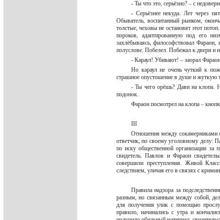
- Ты что это, серьёзно? – с недове
- Серьёзнее некуда. Лет через пя
Обыватель, воспитанный рынком, оконча
толстые, чеховы не остановят этот потоп
пороков, адаптированную под его низ
захлёбываясь, философствовал Фараон, н
полуслове. Побелел. Побежал к двери и 
- Караул! Убивают! – заорал Фара
Но караул не очень чуткий к пож
страшное опустошение в душе и жуткую 
- Ты чего орёшь? Дави на клопа. Н
подонок.
Фараон посмотрел на клопа – кнопк
III
Отношения между сокамерниками ст
ответчик, по своему уголовному делу: П
по иску общественной организации за 
свидетель. Павлов и Фараон свидетел
совершили преступления. Живой Класс
следствием, уличая его в связях с крим
Правила надзора за подследствен
разным, но связанным между собой, де
для получения улик с помощью прослу
правило, начинались с утра и кончалис
получило обильный материал, свидетель