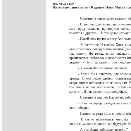
2007-01-22 18:09
Интервью с писателем
/ Кудинов Илья Михайлов
- Скажите, а какое слово кажется 
- Слово «когда», если с него начин
наш город насквозь, приходится сидет
комнаты в другую… И так далее и том
- Какой знак препинания у Вас с
- Многоточие. И скобки. Хотя, мож
ставит человек повсюду многоточия, да 
так поняли. Но только я сам никакого
признаваться публично «насколько ты ни
людям…» Ну и так далее и тому подоб
- А какой Ваш любимый напиток?
- Хотел бы я ответить, как обычн
правда. Очень редко удаётся оставать
искренним и оставаться оригинальным. В
сам вовсе не так оригинален. Люблю ч
коньяк… И так далее и тому подобное
- Скажите, а над чем Вы сейчас ра
- Я же вас предупреждал: не смейт
черт побери…
- Извините, ради Бога, я просто 
- В вы не забывайтесь, милочка
хочется, можете спросить и о будущем. Х
- А кто Ваши любимые писатели?