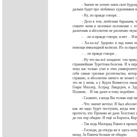
- Значит не хотите знать своё буд
дальше будет про любимых художников 
- Ну, по правде говоря…
- Дело в том, любезная барышня, 
ставите меня в неловкое положение с э
дальтоник и абсолютно не различаю звук
- …по п-правде говоря, н-нет… 
- Ха-ха-ха! Здорово я над вами 
помощи инвалидной коляски. Из-за парали
- …по правде говоря…
- Ну что вы всё заладили: «по пра
страшнейшая Туреттова болезнь. И в пер
чему вас только учат в этих университе
себя самые грязные ругательства, кото
страшно, и абсолютно ничего не может 
это не у меня, а у Курта Воннегута так
Генри Миллер, Астрид Линдгрен, и Эду
Пушкин… И так далее и тому подобно
- Скажите, а когда Вы только ещё
- Что значит мечтал. Я был абсолю
как же надо будет поступать, когда мне
протеста, что Премию не дали Толстому и
до сих пор обидно. И ещё за Борхеса, К
- Так ведь Милорад Павич в прошл
- Господи, да откуда же я здесь хо
назад. За Павича больше не обидно.