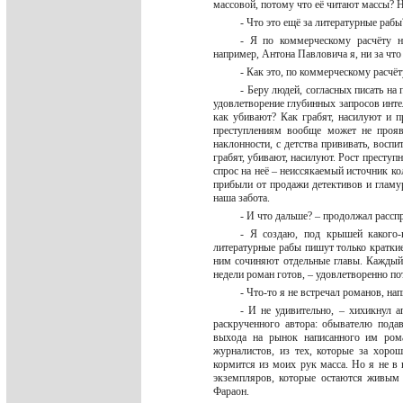
массовой, потому что её читают массы? 
- Что это ещё за литературные раб
- Я по коммерческому расчёту н
например, Антона Павловича я, ни за что
- Как это, по коммерческому расчё
- Беру людей, согласных писать на
удовлетворение глубинных запросов инте
как убивают? Как грабят, насилуют и 
преступлениям вообще может не прояв
наклонности, с детства прививать, воспи
грабят, убивают, насилуют. Рост престу
спрос на неё – неиссякаемый источник к
прибыли от продажи детективов и гламу
наша забота.
- И что дальше? – продолжал рас
- Я создаю, под крышей какого-
литературные рабы пишут только краткие
ним сочиняют отдельные главы. Каждый 
недели роман готов, – удовлетворенно п
- Что-то я не встречал романов, на
- И не удивительно, – хихикнул 
раскрученного автора: обывателю пода
выхода на рынок написанного им рома
журналистов, из тех, которые за хоро
кормится из моих рук масса. Но я не в 
экземпляров, которые остаются живым 
Фараон.