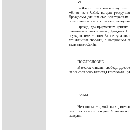
VI
За Живого Классика некому было з
жёлтая часть СМИ, которая раскручив
Дроздовым для них стал неинтересным 
поклонники о нём тоже забыли, уткнувши
Правда, два прирученых критика 
свидетельствовать в пользу Дроздова. Н
осуждены вместе с ним. За преступления п
лет лишения свободы, с бессрочным за
заслуживал Семён.
ПОСЛЕСЛОВИЕ
В местах лишения свободы Дроздов
на всё свой особый взгляд критиками. Б
Г-М-М…
Не знаю как ты, мой снисходительны
ним. Так я ему и поверил. Мало ли чег
поверил.