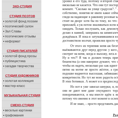
уронил я его туда, поэтому и второй ста
нисколько не касается. Что они тут посто
ЭХО-СТУДИЯ
комнате. “Сколько на улице градусов?..” 
собственно, понятия не имею какое сейча
СТУДИЯ ПОЭТОВ
глядя на падающие в раковину розовые к
стоит на дворе хотя бы по тому, во что
• золотой фонд поэзии
прихожей, а уж потом вваливаться всем ка
• поэтический салон
ожидать. Только послушать, как демонст
• Зал Славы
делаю в ванной, запершись на шпингалет
• поэтические отзывы
дождёшься. И пока я затуманившимся в
достоинством молчат, проявляя просто ч
• неформат
От этого их терпения меня аж беси
выёживаются друг перед другом: у кого д
СТУДИЯ ПИСАТЕЛЕЙ
смотрят на меня, когда я выхожу, весь в
• золотой фонд прозы
Ну и что?! Я так и должен теперь прям
• публицистика
бешенства (а они наверное думают, что 
чтобы их надеть; несколько раз как идио
• загадки творчества
пятно на мотне не просто жёлтое, а гр
подошве виднеется высохшая, забившаяся 
СТУДИЯ ХУДОЖНИКОВ
конкретности. Но тут же мою радость ост
• золотая коллекция
В этих ботинках. А может и в предпослед
• мастер-класс
Но вот я уже завязал шнурки, и, п
они не дают мне даже секундного торж
поворачиваются, и мы вместе идём к вы
МУЗЫКАЛЬНАЯ СТУДИЯ
потому что именно в этот момент в ослеп
И не знаю, – просто представить да
СМЕХО-СТУДИЯ
• веселые картинки
Род
• графомания