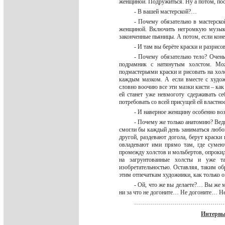
женщиной. Подружиться. Ну а потом, пост
- В вашей мастерской?…
- Почему обязательно в мастерско
женщиной. Включить негромкую музыку.
законченные пьяницы. А потом, если кон
- И там вы берёте краски и разрис
- Почему обязательно тело? Очень
подрамник с натянутым холстом. Мож
подмастерьями краски и рисовать на хол
каждым мазком. А если вместе с худож
словно воочию все эти мазки кисти – как
ей станет уже невмоготу сдерживать се
потребовать со всей присущей ей властно
- И наверное женщину особенно во
- Почему же только анатомию? Вед
смогли бы каждый день заниматься любо
другой, раздевают догола, берут краски
овладевают ими прямо там, где сумею
промежду холстов и мольбертов, опрокид
на загрунтованные холсты и уже т
изобретательностью. Оставляя, таким об
этим отпечаткам художники, как только
- Ой, что же вы делаете?… Вы же м
ни за что не догоните… Не дог
……………………………………
Интервь