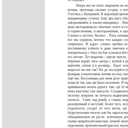
Вчера мы не стали закрывать на но
вечера, прохлады сколько угодно, а во
Улеглись с Катериной. В марлевый проём
мерцающими углями. Ещё два шага обозр
заворачивайся в платье-невидимку... Н
явно настораживала: обычные хохот и ссо
и торжественная, и настороженная, и пр
Словно в пустоте. Космос... Река, катяща
все мы охрипли, потому что каждое сл
смирились. И вдруг словно пробки из
постоянному клёкоту и даже замечать ег
поворочалась с боку на бок и поняла бе
его логове. Тут недалеко – шагов триста.
мёртвые корни: весь лагерь с ветвей в 
нипочём, оптом и в розницу... Берег ос
выросло же оно так? Но до последнего п
фонарик и вытаскивая ватник из-под спа
ещё чая. Бессонницы для меня дело прив
вещи не так, как им было положено. Я тер
принималась искать дорогу там, где её н
ямка выучены уже наизусть. Создавалось 
поэтому вовремя не почуяла надвигающ
потекла... Сижу над рекой, а слышу мо
размеренный и могучий. Более того, в
отдаляются, уходят от того места, гд
бодрствующих мозгах как бы параллельн
объединяющем их русле: вспомнила дет
планы непритязательностью личной жизни
чудесными, пронзительной красоты звукам