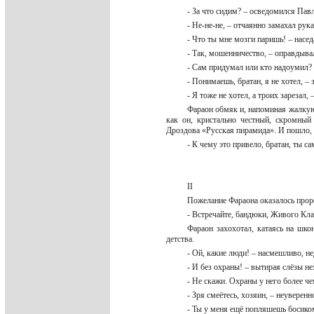
- За что сидим? – осведомился Пав
- Не-не-не, – отчаянно замахал ру
- Что ты мне мозги паришь! – насед
- Так, мошенничество, – оправдыва
- Сам придумал или кто надоумил?
- Понимаешь, братан, я не хотел, –
- Я тоже не хотел, а троих зарезал,
Фараон обмяк и, напоминая жалкую 
как он, кристально честный, скромный
Дроздова «Русская пирамида». И пошло,
- К чему это привело, братан, ты с
II
Пожелание Фараона оказалось прор
- Встречайте, бандюки, Живого Кл
Фараон захохотал, катаясь на шко
детства.
- Ой, какие люди! – насмешливо, н
- И без охраны! – вытирая слёзы н
- Не скажи. Охраны у него более ч
- Зря смеётесь, хозяин, – неувере
- Ты у меня ещё попляшешь босиком