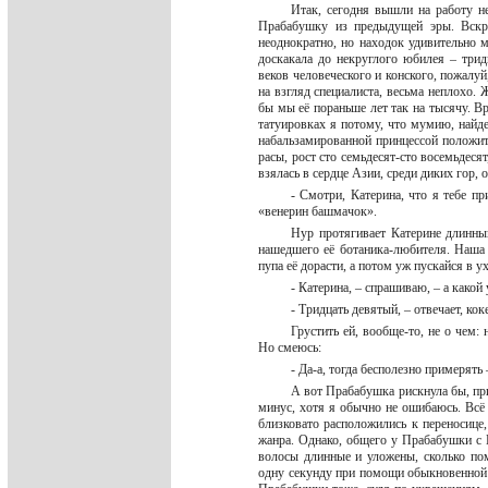
Итак, сегодня вышли на работу не
Прабабушку из предыдущей эры. Вскры
неоднократно, но находок удивительно 
доскакала до некруглого юбилея – трид
веков человеческого и конского, пожалуй
на взгляд специалиста, весьма неплохо.
бы мы её пораньше лет так на тысячу. В
татуировках я потому, что мумию, найд
набальзамированной принцессой положит
расы, рост сто семьдесят-сто восемьдеся
взялась в сердце Азии, среди диких гор
- Смотри, Катерина, что я тебе пр
«венерин башмачок».
Нур протягивает Катерине длинны
нашедшего её ботаника-любителя. Наша
пупа её дорасти, а потом уж пускайся в 
- Катерина, – спрашиваю, – а какой
- Тридцать девятый, – отвечает, ко
Грустить ей, вообще-то, не о чем:
Но смеюсь:
- Да-а, тогда бесполезно примерять 
А вот Прабабушка рискнула бы, при
минус, хотя я обычно не ошибаюсь. Всё 
близковато расположились к переносице
жанра. Однако, общего у Прабабушки с К
волосы длинные и уложены, сколько пом
одну секунду при помощи обыкновенной р