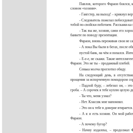
Павлов, которого Фараон боялся, 
словом «хозяин».
- Гангстер, на выход! – крикнул ве
- Следователь пожелал побеседовать
тобой по-свойски поботаем. Расскажи-ка м
- Так вы же, хозяин, сами его хоро
банкете по поводу презентации.
Фараон, вновь переживая свои не с
- А пока Вы были в бегах, после о
пустой банк, на чём и попался. Ин
- Е-е-е, не скажи. Такие интеллиг
Фараон. Это не ты – продажный плебей.
Сенька молча проглотил обиду.
На следующий день, в отсутстви
прощения за испорченную помидором со
- Падлой буду, – лебезил он, – эт
гроба. – А сорочек я тебе куплю целую 
- Ты что, меня узнал?
- Нет. Классик мне напомнил.
- Это он к тебе в доверие втираетс
- А я и есть хозяин. Он мой рабо
Фараон.
- А почему бугор?
- Начну издалека, – продолжал 