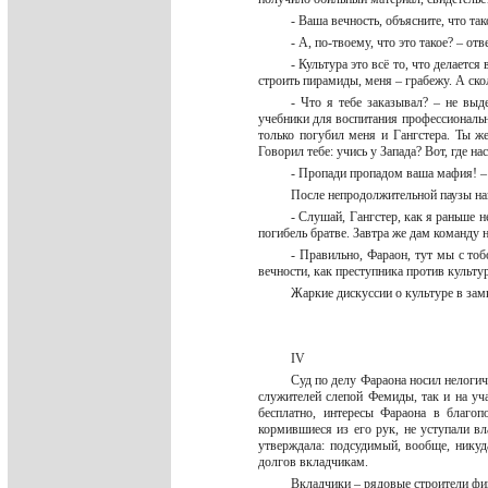
- Ваша вечность, объясните, что та
- А, по-твоему, что это такое? – от
- Культура это всё то, что делается
строить пирамиды, меня – грабежу. А ско
- Что я тебе заказывал? – не выд
учебники для воспитания профессиональн
только погубил меня и Гангстера. Ты 
Говорил тебе: учись у Запада? Вот, где н
- Пропади пропадом ваша мафия! –
После непродолжительной паузы нак
- Слушай, Гангстер, как я раньше н
погибель братве. Завтра же дам команду н
- Правильно, Фараон, тут мы с тоб
вечности, как преступника против культу
Жаркие дискуссии о культуре в зам
IV
Суд по делу Фараона носил нелогич
служителей слепой Фемиды, так и на уч
бесплатно, интересы Фараона в благо
кормившиеся из его рук, не уступали вл
утверждала: подсудимый, вообще, никуд
долгов вкладчикам.
Вкладчики – рядовые строители фин