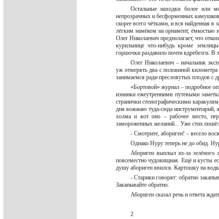
Остальные находки более или ме
непрозрачных и бесформенных камушков К
скорее всего чётками, и вся найденная в
лёгким намёком на орнамент, ёмкостью н
Олег Николаевич предполагает, что отко
курильнице что-нибудь кроме землицы 
горшочки раздавило почти вдребезги. В 
Олег Николаевич – начальник эксп
уж отмерять два с половиной километра 
занимаемся ради пресловутых плодов с д
«Бортовой» журнал – подробное опи
изнанки ежеутренними путевыми заметка
странички стенографическими каракулями
дня вожжаю туда-сюда инструментарий, ж
холма и вот оно – рабочее место, пер
замороженных желаний... Уже стих пошёл
- Смотрите, абориген! – весело во
Однако Нуру теперь не до обид. Ну
Абориген выплыл из-за зелёного п
повсеместно чудовищная. Ещё и кусты ест
душу абориген явился. Картошку на водк
- Старики говорят: обратно закапыв
Закапывайте обратно.
Абориген сказал речь и ответа жда
2