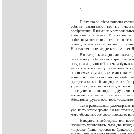
3
Пишу после обеда вопреки сложив
события развиваются так, что чувств
воображения. Я никак не могу отделатьс
всём вместе со мной... Или каким-то 
небольшом коллективе если не со всеми
голову, теперь каждый из нас – ходяч
Николаевича: запугал, дескать... Ан нет.
В отвале, как и следовало ожидать
или булавку – обломочек в три с половин
предполагаю, уши себе сначала булыжни
менее чем в полпальца величиной. А ту
называемых «цыганских», если сложить вм
извилины в мозгах оттачивало, чтобы жи
прогресса можно было упразднить бесп
управиться, то человечеству даже носы, г
а соскучился – поговорил с друзьями ч
мыслями обменялся... Вот жизнь наступ
Абсолютная духовность через торжество
Так я размышляла, рассматривая не
ухо, не то, чтобы громко, но так страшно
могу обозначить это состояние менее вы
Наверное, я побледнела или повел
несколько успокоились. Часа два народ 
«кирзуха» (каша перловая из брикетов) о