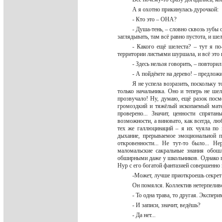
А я охотно прикинулась дурочкой:
- Кто это – ОНА?
- Душа-тень, – словно сквозь зубы 
заглядывать, там всё равно пустота, и ше
- Какого ещё шелеста? – тут я п
территории листьями шуршала, и всё эт
- Здесь нельзя говорить, – повтор
- А пойдёмте на дерево! – предлож
Я не успела возразить, поскольку 
только начальника. Оно и теперь не ше
прозвучало! Ну, думаю, ещё разок посм
громоздкий и тяжёлый ископаемый матер
проверено... Значит, ценности спрята
возможности, а виновато, как всегда, лю
тех же галлюцинаций – я их чуяла по 
дыхание, прерываемое эмоциональной п
откровенности... Не тут-то было... Н
маломальские сакральные знания обош
обширными даже у школьников. Однако по
Нур с его богатой фантазией совершенно
-Может, лучше приоткроешь секрет
Он помялся. Коллектив нетерпелив
- То одна трава, то другая. Экспе
- И записи, значит, ведёшь?
- Да нет...