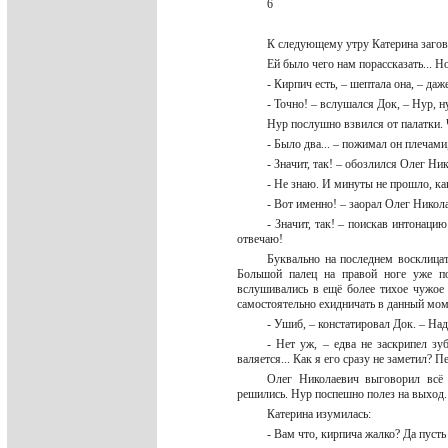
6
К следующему утру Катерина загов
Ей было чего нам порассказать... Н
- Кирпич есть, – шептала она, – даж
- Точно! – вслушался Док, – Нур, н
Нур послушно взвился от палатки.
- Было два... – пожимал он плечами
- Значит, так! – обозлился Олег Н
- Не знаю. И минуты не прошло, как
- Вот именно! – заорал Олег Нико
- Значит, так! – поискав интонаци
отвечаю!
Буквально на последнем восклицат
Большой палец на правой ноге уже по
вслушивались в ещё более тихое чужое 
самостоятельно ехидничать в данный мо
- Ушиб, – констатировал Док. – На
- Нет уж, – едва не заскрипел зу
валяется... Как я его сразу не заметил? 
Олег Николаевич выговорил всё э
решились. Нур поспешно полез на выход
Катерина изумилась:
- Вам что, кирпича жалко? Да пуст