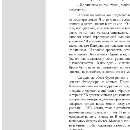
- Не слишком ли вы, сударь, любе
выдворяет...
Я внезапно озябла, как будто тольк
не кошмары вовсе. Что-то с нами всеми 
примерно котят – носом в это самое... О 
или, чего доброго, ещё и запишешь – вот
равно не то, чего хотелось изначально
изменяя своей первоначальной эмоцио
услышала? И если она меня услышала, зна
знаю, как там Катерина, а я телепатическ
не слишком... И вообще, археологам, что
тот ёрничает. Это аксиома. Однако и то, 
(ну, оч-чень маленькая) часть группы ш
высвобождается... В чём дело – не пойм
Вроде бы и запах не противный, но не 
конечно, не сознаётся, но подозрения у м
Сегодня до обеда будем рыться в о
ценного бульдозеру не оставив. Посл
Прабабушкиной маски подручными средст
«позднего железа», а ещё-таки в «бронзе
интересно? В детстве мечтала разыскиват
истории всё отнюдь не детские приключе
наверное, только после моего поступ
ученицы... ВУЗ, кстати, тоже с отличие
троечники защитились, а я – нет. И на 
материале не хочу почему-то. В море ду
тесноватых берегах бьётся. Можно было б
то и жизнь, чтобы подсовывать вместо в
по порядку.