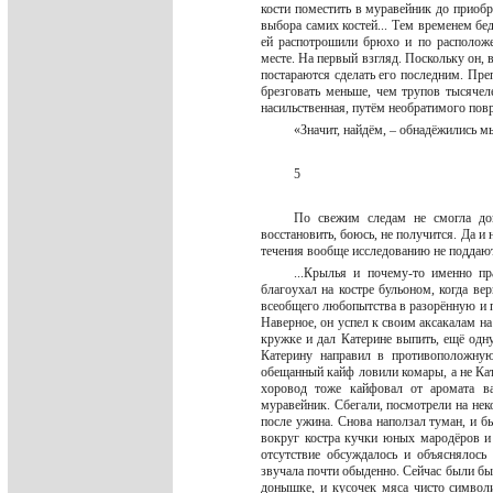
кости поместить в муравейник до приобр
выбора самих костей... Тем временем б
ей распотрошили брюхо и по расположе
месте. На первый взгляд. Поскольку он, 
постараются сделать его последним. Пре
брезговать меньше, чем трупов тысячеле
насильственная, путём необратимого по
«Значит, найдём, – обнадёжились мы
5
По свежим следам не смогла доп
восстановить, боюсь, не получится. Да и
течения вообще исследованию не поддаю
...Крылья и почему-то именно п
благоухал на костре бульоном, когда в
всеобщего любопытства в разорённую и п
Наверное, он успел к своим аксакалам на
кружке и дал Катерине выпить, ещё одну
Катерину направил в противоположную
обещанный кайф ловили комары, а не Кат
хоровод тоже кайфовал от аромата ва
муравейник. Сбегали, посмотрели на не
после ужина. Снова наползал туман, и б
вокруг костра кучки юных мародёров и 
отсутствие обсуждалось и объяснялось
звучала почти обыденно. Сейчас были бы 
донышке, и кусочек мяса чисто символи