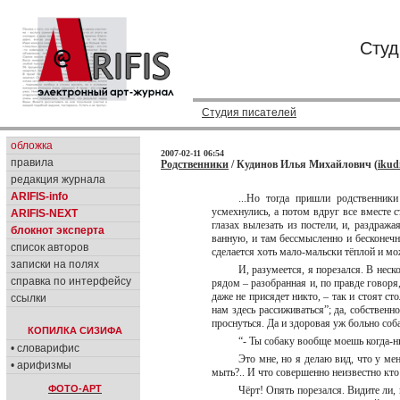
Студ
Студия писателей
обложка
2007-02-11 06:54
правила
Родственники
/ Кудинов Илья Михайлович (
ikud
редакция журнала
ARIFIS-info
...Но тогда пришли родственник
усмехнулись, а потом вдруг все вместе с
ARIFIS-NEXT
глазах вылезать из постели, и, раздража
блокнот эксперта
ванную, и там бессмысленно и бесконечн
список авторов
сделается хоть мало-мальски тёплой и мо
записки на полях
И, разумеется, я порезался. В неск
справка по интерфейсу
рядом – разобранная и, по правде говоря,
даже не присядет никто, – так и стоят ст
ссылки
нам здесь рассиживаться”; да, собственно
проснуться. Да и здоровая уж больно соба
КОПИЛКА СИЗИФА
“- Ты собаку вообще моешь когда-н
• словарифис
Это мне, но я делаю вид, что у мен
• арифизмы
мыть?.. И что совершенно неизвестно кто
ФОТО-АРТ
Чёрт! Опять порезался. Видите ли, 