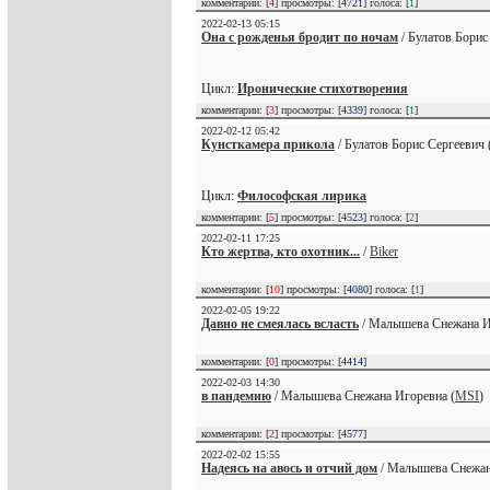
комментарии: [
4
] просмотры: [
4721
] голоса: [
1
]
2022-02-13 05:15
Она с рожденья бродит по ночам
/ Булатов Борис
Цикл:
Иронические стихотворения
комментарии: [
3
] просмотры: [
4339
] голоса: [
1
]
2022-02-12 05:42
Кунсткамера прикола
/ Булатов Борис Сергеевич 
Цикл:
Философская лирика
комментарии: [
5
] просмотры: [
4523
] голоса: [
2
]
2022-02-11 17:25
Кто жертва, кто охотник...
/
Biker
комментарии: [
10
] просмотры: [
4080
] голоса: [
1
]
2022-02-05 19:22
Давно не смеялась всласть
/ Малышева Снежана И
комментарии: [
0
] просмотры: [
4414
]
2022-02-03 14:30
в пандемию
/ Малышева Снежана Игоревна (
MSI
)
комментарии: [
2
] просмотры: [
4577
]
2022-02-02 15:55
Надеясь на авось и отчий дом
/ Малышева Снежан