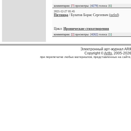
комментарии: [
7
] просмотры: [
4279
] голоса: [
6
]
2021-12-27 05:45
Пятница
/ Булатов Борис Сергеевич (
nefed
)
Цикл:
Иронические стихотворения
комментарии: [
2
] просмотры: [
4262
] голоса: [
1
]
Электронный арт-журнал ARI
Copyright ©
Arifis
, 2005-202
при перепечатке любых материалов, представленных на сайте, с