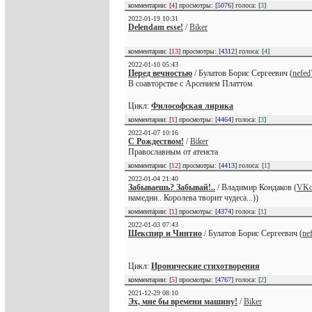
комментарии: [
4
] просмотры: [
5076
] голоса: [
3
]
2022-01-19 10:31
Delendam esse!
/
Biker
комментарии: [
13
] просмотры: [
4312
] голоса: [
4
]
2022-01-10 05:43
Перед вечностью
/ Булатов Борис Сергеевич (
nefed
В соавторстве с Арсением Платтом
Цикл:
Философская лирика
комментарии: [
1
] просмотры: [
4464
] голоса: [
3
]
2022-01-07 10:16
С Рождеством!
/
Biker
Православным от атеиста
комментарии: [
12
] просмотры: [
4413
] голоса: [
1
]
2022-01-04 21:40
Забываешь? Забывай!..
/ Владимир Кондаков (
VKo
намедни.. Королева творит чудеса...))
комментарии: [
1
] просмотры: [
4374
] голоса: [
1
]
2022-01-03 07:43
Шекспир и Чинтио
/ Булатов Борис Сергеевич (
ne
Цикл:
Иронические стихотворения
комментарии: [
5
] просмотры: [
4767
] голоса: [
2
]
2021-12-29 08:10
Эх, мне бы времени машину!
/
Biker