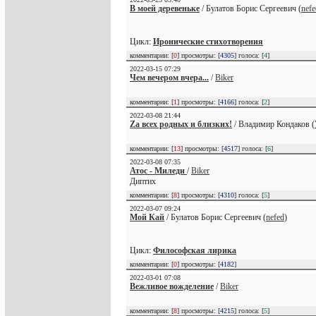
В моей деревеньке
/ Булатов Борис Сергеевич (
nefe
Цикл:
Иронические стихотворения
комментарии: [
0
] просмотры: [
4305
] голоса: [
4
]
2022-03-15 07:29
Чем вечером вчера...
/
Biker
комментарии: [
1
] просмотры: [
4166
] голоса: [
2
]
2022-03-08 21:44
Zа всех родных и близких!
/ Владимир Кондаков (
комментарии: [
13
] просмотры: [
4517
] голоса: [
6
]
2022-03-08 07:35
Атос - Миледи
/
Biker
Диптих
комментарии: [
8
] просмотры: [
4310
] голоса: [
5
]
2022-03-07 09:24
Мой Кай
/ Булатов Борис Сергеевич (
nefed
)
Цикл:
Философская лирика
комментарии: [
0
] просмотры: [
4182
]
2022-03-01 07:08
Вежливое вожделение
/
Biker
комментарии: [
8
] просмотры: [
4215
] голоса: [
5
]