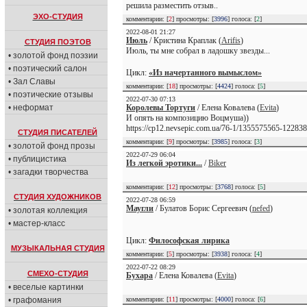
решила разместить отзыв..
ЭХО-СТУДИЯ
комментарии: [
2
] просмотры: [
3996
] голоса: [
2
]
2022-08-01 21:27
Июль
/ Кристина Краплак (
Arifis
)
СТУДИЯ ПОЭТОВ
Июль, ты мне собрал в ладошку звезды...
• золотой фонд поэзии
• поэтический салон
Цикл:
«Из начертанного вымыслом»
• Зал Славы
комментарии: [
18
] просмотры: [
4424
] голоса: [
5
]
• поэтические отзывы
2022-07-30 07:13
• неформат
Королевы Тортуги
/ Елена Ковалева (
Evita
)
И опять на композицию Воцмуша))
https://cp12.nevsepic.com.ua/76-1/1355575565-12283
СТУДИЯ ПИСАТЕЛЕЙ
комментарии: [
9
] просмотры: [
3985
] голоса: [
3
]
• золотой фонд прозы
2022-07-29 06:04
• публицистика
Из легкой эротики...
/
Biker
• загадки творчества
комментарии: [
12
] просмотры: [
3768
] голоса: [
5
]
СТУДИЯ ХУДОЖНИКОВ
2022-07-28 06:59
Маугли
/ Булатов Борис Сергеевич (
nefed
)
• золотая коллекция
• мастер-класс
Цикл:
Философская лирика
МУЗЫКАЛЬНАЯ СТУДИЯ
комментарии: [
5
] просмотры: [
3938
] голоса: [
4
]
2022-07-22 08:29
СМЕХО-СТУДИЯ
Бухара
/ Елена Ковалева (
Evita
)
• веселые картинки
• графомания
комментарии: [
11
] просмотры: [
4000
] голоса: [
6
]