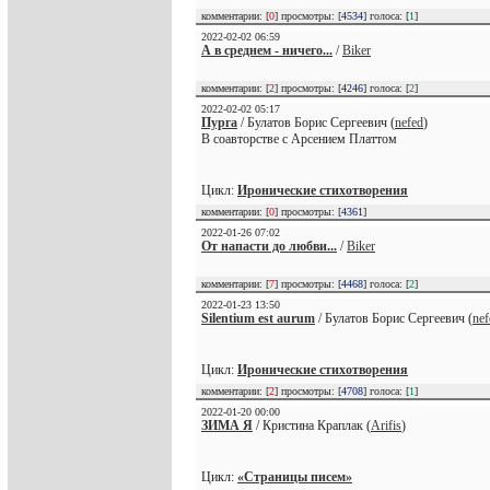
комментарии: [
0
] просмотры: [
4534
] голоса: [
1
]
2022-02-02 06:59
А в среднем - ничего...
/
Biker
комментарии: [
2
] просмотры: [
4246
] голоса: [
2
]
2022-02-02 05:17
Пурга
/ Булатов Борис Сергеевич (
nefed
)
В соавторстве с Арсением Платтом
Цикл:
Иронические стихотворения
комментарии: [
0
] просмотры: [
4361
]
2022-01-26 07:02
От напасти до любви...
/
Biker
комментарии: [
7
] просмотры: [
4468
] голоса: [
2
]
2022-01-23 13:50
Silentium est aurum
/ Булатов Борис Сергеевич (
nef
Цикл:
Иронические стихотворения
комментарии: [
2
] просмотры: [
4708
] голоса: [
1
]
2022-01-20 00:00
ЗИМА Я
/ Кристина Краплак (
Arifis
)
Цикл:
«Страницы писем»