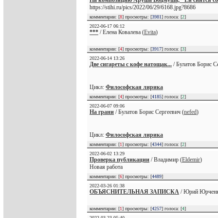
На композицию Аруша Воцмуша, "Ей снится с
https://stihi.ru/pics/2022/06/29/6168.jpg?8686
комментарии: [
8
] просмотры: [
3981
] голоса: [
2
]
2022-06-17 06:12
***
/ Елена Ковалева (
Evita
)
комментарии: [
4
] просмотры: [
3917
] голоса: [
3
]
2022-06-14 13:26
Две сигареты с кофе натощак...
/ Булатов Борис С
Цикл:
Философская лирика
комментарии: [
4
] просмотры: [
4185
] голоса: [
2
]
2022-06-07 09:06
На грани
/ Булатов Борис Сергеевич (
nefed
)
Цикл:
Философская лирика
комментарии: [
1
] просмотры: [
4344
] голоса: [
2
]
2022-06-02 13:29
Проверка публикации
/ Владимир (
Eldemir
)
Новая работа
комментарии: [
6
] просмотры: [
4489
]
2022-03-26 01:38
ОБЪЯСНИТЕЛЬНАЯ ЗАПИСКА
/ Юрий Юрченк
комментарии: [
1
] просмотры: [
4257
] голоса: [
4
]
2022-03-23 05:40