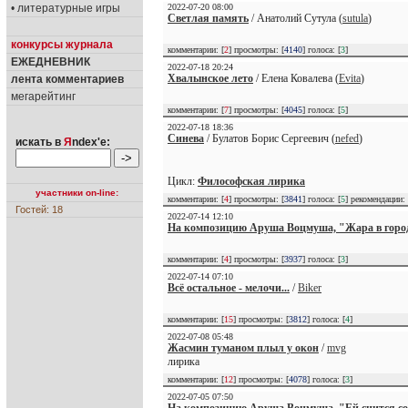
• литературные игры
2022-07-20 08:00
Светлая память
/ Анатолий Сутула (
sutula
)
конкурсы журнала
комментарии: [
2
] просмотры: [
4140
] голоса: [
3
]
ЕЖЕДНЕВНИК
2022-07-18 20:24
Хвалынское лето
/ Елена Ковалева (
Evita
)
лента комментариев
мегарейтинг
комментарии: [
7
] просмотры: [
4045
] голоса: [
5
]
2022-07-18 18:36
Синева
/ Булатов Борис Сергеевич (
nefed
)
искать в
Я
ndex'е:
Цикл:
Философская лирика
участники on-line:
комментарии: [
4
] просмотры: [
3841
] голоса: [
5
] рекомендации:
Гостей: 18
2022-07-14 12:10
На композицию Аруша Воцмуша, "Жара в горо
комментарии: [
4
] просмотры: [
3937
] голоса: [
3
]
2022-07-14 07:10
Всё остальное - мелочи...
/
Biker
комментарии: [
15
] просмотры: [
3812
] голоса: [
4
]
2022-07-08 05:48
Жасмин туманом плыл у окон
/
mvg
лирика
комментарии: [
12
] просмотры: [
4078
] голоса: [
3
]
2022-07-05 07:50