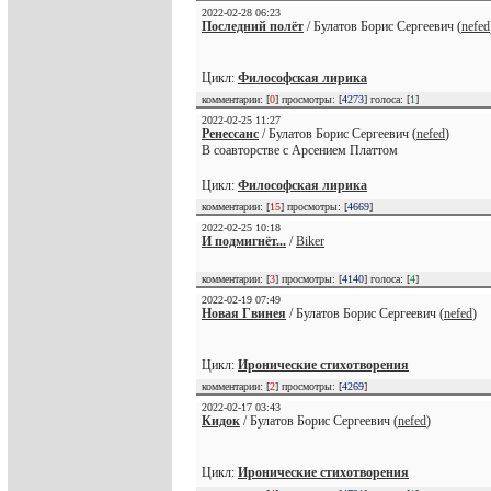
2022-02-28 06:23
Последний полёт
/ Булатов Борис Сергеевич (
nefed
Цикл:
Философская лирика
комментарии: [
0
] просмотры: [
4273
] голоса: [
1
]
2022-02-25 11:27
Ренессанс
/ Булатов Борис Сергеевич (
nefed
)
В соавторстве с Арсением Платтом
Цикл:
Философская лирика
комментарии: [
15
] просмотры: [
4669
]
2022-02-25 10:18
И подмигнёт...
/
Biker
комментарии: [
3
] просмотры: [
4140
] голоса: [
4
]
2022-02-19 07:49
Новая Гвинея
/ Булатов Борис Сергеевич (
nefed
)
Цикл:
Иронические стихотворения
комментарии: [
2
] просмотры: [
4269
]
2022-02-17 03:43
Кидок
/ Булатов Борис Сергеевич (
nefed
)
Цикл:
Иронические стихотворения