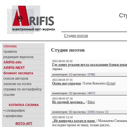
Ст
Студия поэтов
обложка
Студия поэтов
правила
редакция журнала
2022-08-05 05:02
ARIFIS-info
Где ловит руками ветла скользящие блики реки
ARIFIS-NEXT
лирика
блокнот эксперта
комментарии: [
1
] просмотры: [
3786
]
список авторов
2022-08-04 07:16
Осень над городом
/ Елена Ковалева (
Evita
)
записки на полях
справка по интерфейсу
комментарии: [
4
] просмотры: [
4017
]
ссылки
2022-08-03 07:18
Из средней эротики...
/
Biker
КОПИЛКА СИЗИФА
• словарифис
комментарии: [
8
] просмотры: [
3595
] голоса: [
5
]
• арифизмы
2022-08-02 12:54
..Не навредил котам и маме.
/ Малышева Снежана 
ФОТО-АРТ
последнее время не пишу, только рисую,