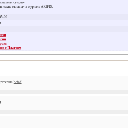
кальная студия»
ические отзывы»
в журнале ARIFIS.
05-20
ия
тихи
есни
роза
ги с Платтом
ргеевич (
nefed
)
)