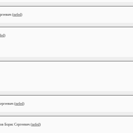
ргеевич (
nefed
)
fed
)
ергеевич (
nefed
)
тов Борис Сергеевич (
nefed
)