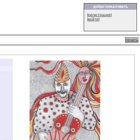
добро пожаловать
[
регистрация
]
[
войти
]
печать