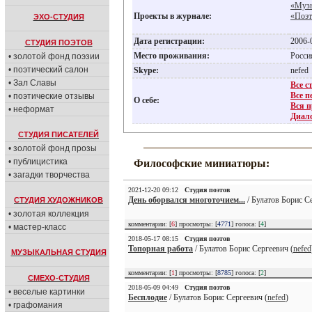
«Музы
Проекты в журнале:
«Поэт
ЭХО-СТУДИЯ
Дата регистрации:
2006-
СТУДИЯ ПОЭТОВ
Место проживания:
Росс
• золотой фонд поэзии
• поэтический салон
Skype:
nefed
• Зал Славы
Все с
Все п
• поэтические отзывы
О себе:
Вся п
• неформат
Диало
СТУДИЯ ПИСАТЕЛЕЙ
• золотой фонд прозы
• публицистика
Философские миниатюры:
• загадки творчества
2021-12-20 09:12
Студия поэтов
День оборвался многоточием...
/ Булатов Борис Се
СТУДИЯ ХУДОЖНИКОВ
• золотая коллекция
комментарии: [
6
] просмотры: [
4771
] голоса: [
4
]
• мастер-класс
2018-05-17 08:15
Студия поэтов
Топорная работа
/ Булатов Борис Сергеевич (
nefed
МУЗЫКАЛЬНАЯ СТУДИЯ
комментарии: [
1
] просмотры: [
8785
] голоса: [
2
]
СМЕХО-СТУДИЯ
2018-05-09 04:49
Студия поэтов
• веселые картинки
Бесплодие
/ Булатов Борис Сергеевич (
nefed
)
• графомания