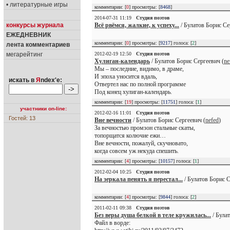
• литературные игры
комментарии: [
0
] просмотры: [
8468
]
2014-07-31 11:19
Студия поэтов
Всё рвёмся, жалкие, к успеху...
/ Булатов Борис Се
конкурсы журнала
ЕЖЕДНЕВНИК
комментарии: [
0
] просмотры: [
9217
] голоса: [
2
]
лента комментариев
2012-02-19 12:50
Студия поэтов
мегарейтинг
Хулиган-календарь
/ Булатов Борис Сергеевич (
ne
Мы – последние, видимо, в драме,
И эпоха уносится вдаль,
искать в
Я
ndex'е:
Отвертел нас по полной программе
Под конец хулиган-календарь.
комментарии: [
19
] просмотры: [
11751
] голоса: [
1
]
участники on-line:
2012-02-16 11:01
Студия поэтов
Гостей: 13
Вне вечности
/ Булатов Борис Сергеевич (
nefed
)
За вечностью промзон стальные скаты,
топорщатся колючие ежи…
Вне вечности, пожалуй, скучновато,
когда совсем уж некуда спешить.
комментарии: [
4
] просмотры: [
10157
] голоса: [
1
]
2012-02-04 10:25
Студия поэтов
На зеркала пенять я перестал...
/ Булатов Борис С
комментарии: [
4
] просмотры: [
9844
] голоса: [
2
]
2011-02-11 09:38
Студия поэтов
Без веры душа белкой в теле кружилась...
/ Була
Файл в ворде: