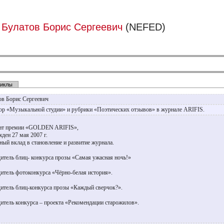
Булатов Борис Сергеевич
(NEFED)
иклы
ов Борис Сергеевич
ор «Музыкальной студии» и рубрики «Поэтических отзывов» в журнале ARIFIS.
ат премии «GOLDEN ARIFIS»,
жден 27 мая 2007 г.
нный вклад в становление и развитие журнала.
итель блиц- конкурса прозы «Самая ужасная ночь!»
итель фотоконкурса «Чёрно-белая история».
итель блиц-конкурса прозы «Каждый сверчок?».
итель конкурса – проекта «Рекомендации старожилов».