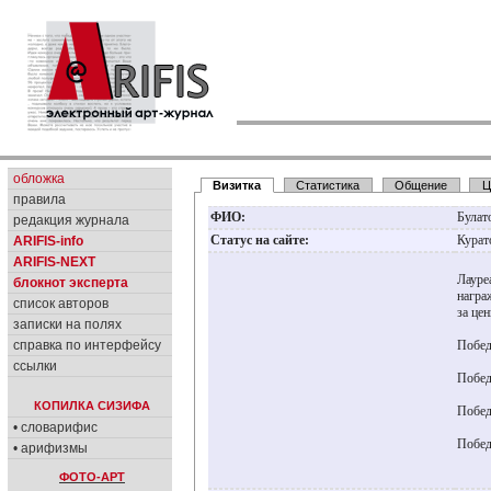
обложка
Визитка
Статистика
Общение
Ц
правила
ФИО:
Булат
редакция журнала
Статус на сайте:
Курат
ARIFIS-info
ARIFIS-NEXT
Лауре
блокнот эксперта
награ
список авторов
за це
записки на полях
справка по интерфейсу
Побед
ссылки
Побед
КОПИЛКА СИЗИФА
Побед
• словарифис
Побед
• арифизмы
ФОТО-АРТ