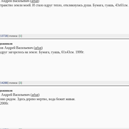
 Андрей Васильевич (
arbat
)
транство земли моей. И стало вдруг тепло, откликнулась душа. Бумага, гуашь, 43х61см.
[
13728
] голоса: [
1
]
удожников
ов Андрей Васильевич (
arbat
)
друг загорелось на земле. Бумага, гуашь, 61х43см. 1999г.
[
14288
] голоса: [
3
]
удожников
 Андрей Васильевич (
arbat
)
но рядом. Здесь дерево мертво, вода бежит живая.
2000г.