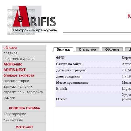
К
обложка
Визитка
Статистика
Общение
Ц
правила
ФИО:
Кирги
редакция журнала
Статус на сайте:
Авто
ARIFIS-info
ARIFIS-NEXT
Дата регистрации:
2007-
блокнот эксперта
День рождения:
1.7.1
список авторов
Место проживания:
Моск
записки на полях
E-mail:
kirgi
справка по интерфейсу
Худож
ссылки
О себе:
роман
КОПИЛКА СИЗИФА
• словарифис
• арифизмы
ФОТО-АРТ