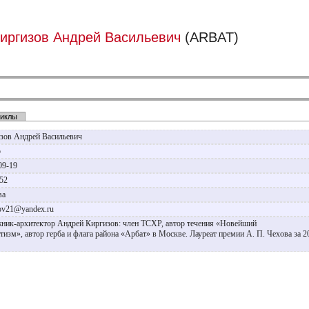
иргизов Андрей Васильевич
(ARBAT)
иклы
зов Андрей Васильевич
р
09-19
952
ва
zov21@yandex.ru
ник-архитектор Андрей Киргизов: член ТСХР, автор течения «Новейший
тизм», автор герба и флага района «Арбат» в Москве. Лауреат премии А. П. Чехова за 2