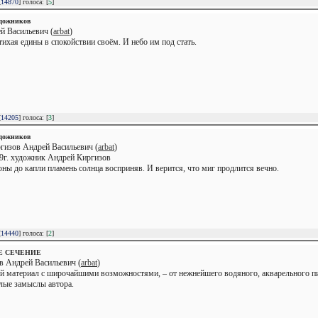
[
14870
] голоса: [
5
]
удожников
й Васильевич (
arbat
)
тихая едины в спокойствии своём. И небо им под стать.
[
14205
] голоса: [
3
]
удожников
гизов Андрей Васильевич (
arbat
)
99г. художник Андрей Киргизов
ны до капли пламень солнца восприняв. И верится, что миг продлится вечно.
[
14440
] голоса: [
2
]
Е СЕЧЕНИЕ
в Андрей Васильевич (
arbat
)
ой материал с широчайшими возможностями, – от нежнейшего водяного, акварельного пи
лые замыслы автора.