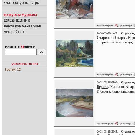
• литературные игры
конкурсы журнала
ЕЖЕДНЕВНИК
комментарии: [
0
] просмотры: 
лента комментариев
мегарейтинг
2008-03-30 14:31
Студия х
Старинный парк
/ Кир
Старинный парк и пруд, в
искать в
Я
ndex'е:
участники on-line:
Гостей: 12
комментарии: [
0
] просмотры: 
2008-03-26 09:04
Студия х
Берега
/ Киргизов Андре
И берега, ладьи старинны
комментарии: [
0
] просмотры: 
2008-03-25 20:51
Студия х