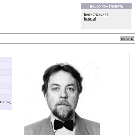
добро пожаловать
[
регистрация
]
[
войти
]
печать
011 год.