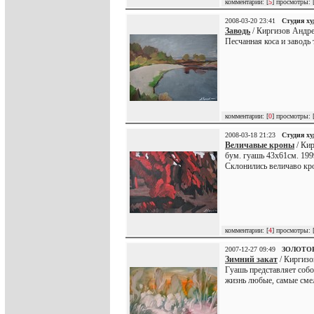
комментарии: [
5
] просмотры: 
2008-03-20 23:41
Студия х
Заводь
/ Киргизов Андре
Песчанная коса и заводь 
комментарии: [
0
] просмотры: 
2008-03-18 21:23
Студия х
Величавые кроны
/ Кир
бум. гуашь 43х61см. 19
Склонились величаво кро
комментарии: [
4
] просмотры: 
2007-12-27 09:49
ЗОЛОТО
Зимний закат
/ Киргизо
Гуашь представляет соб
жизнь любые, самые сме