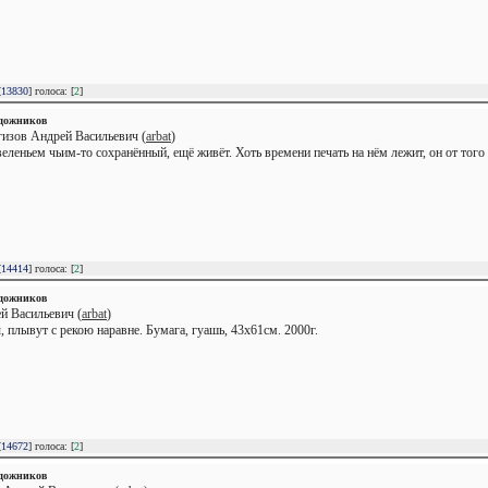
[
13830
] голоса: [
2
]
удожников
гизов Андрей Васильевич (
arbat
)
еленьем чьим-то сохранённый, ещё живёт. Хоть времени печать на нём лежит, он от того 
[
14414
] голоса: [
2
]
удожников
й Васильевич (
arbat
)
, плывут с рекою наравне. Бумага, гуашь, 43х61см. 2000г.
[
14672
] голоса: [
2
]
удожников