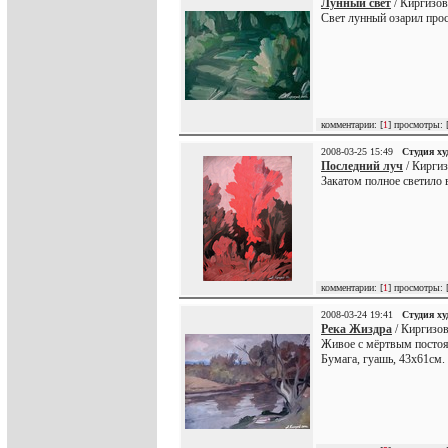
Лунный свет
/ Киргизов
Свет лунный озарил прос
комментарии: [
1
] просмотры: 
2008-03-25 15:49
Студия х
Последний луч
/ Киргиз
Закатом полное светило в
комментарии: [
1
] просмотры: 
2008-03-24 19:41
Студия х
Река Жиздра
/ Киргизов
Живое с мёртвым постоян
Бумага, гуашь, 43х61см. 