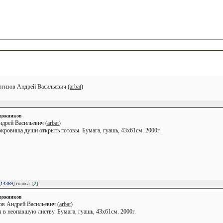
ргизов Андрей Васильевич (
arbat
)
удожников
ндрей Васильевич (
arbat
)
кровища души открыть готовы. Бумага, гуашь, 43х61см. 2000г.
[
14369
] голоса: [
2
]
удожников
ов Андрей Васильевич (
arbat
)
я в неопавшую листву. Бумага, гуашь, 43х61см. 2000г.