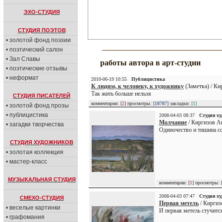
ЭХО-СТУДИЯ
СТУДИЯ ПОЭТОВ
• золотой фонд поэзии
• поэтический салон
• Зал Славы
работы автора в арт-студии
• поэтические отзывы
• неформат
2010-06-19 10:55
Публицистика
К людям, к человеку, к художнику
(Заметка) / Ки
Так жить больше нельзя
СТУДИЯ ПИСАТЕЛЕЙ
комментарии: [
2
] просмотры: [
18787
] закладки:
[1]
• золотой фонд прозы
• публицистика
2008-04-03 08:37
Студия х
Молчание
/ Киргизов А
• загадки творчества
Одиночество и тишина со
СТУДИЯ ХУДОЖНИКОВ
• золотая коллекция
• мастер-класс
МУЗЫКАЛЬНАЯ СТУДИЯ
комментарии: [
1
] просмотры: 
2008-04-03 07:47
Студия х
СМЕХО-СТУДИЯ
Первая метель
/ Киргиз
• веселые картинки
И первая метель стучитс
• графомания