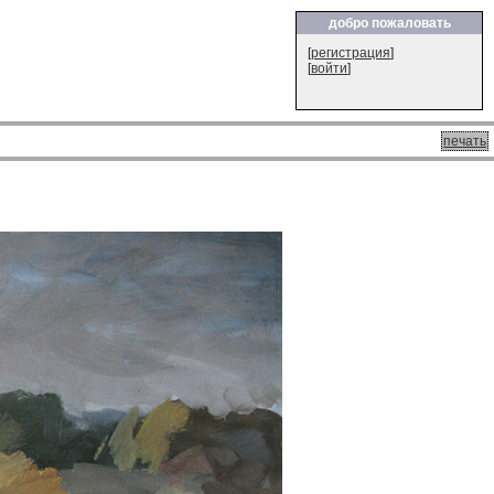
добро пожаловать
[
регистрация
]
[
войти
]
печать