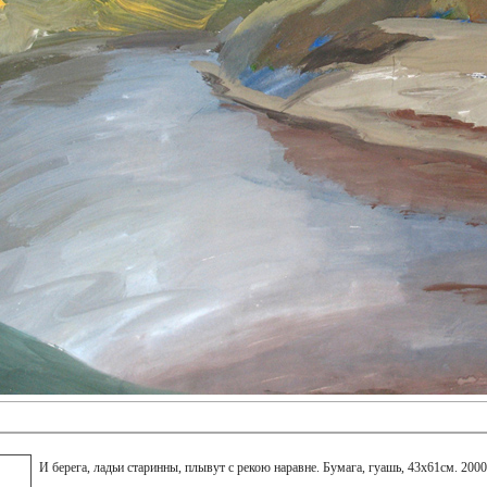
И берега, ладьи старинны, плывут с рекою наравне. Бумага, гуашь, 43х61см. 2000