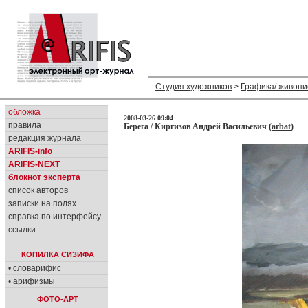
Студия художников
>
Графика/ живопи
обложка
2008-03-26 09:04
правила
Берега / Киргизов Андрей Васильевич (
arbat
)
редакция журнала
ARIFIS-info
ARIFIS-NEXT
блокнот эксперта
список авторов
записки на полях
справка по интерфейсу
ссылки
КОПИЛКА СИЗИФА
• словарифис
• арифизмы
ФОТО-АРТ