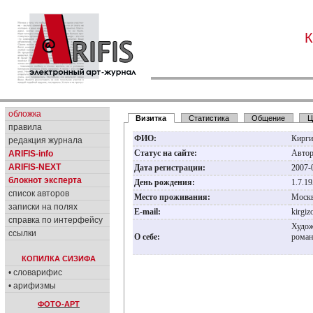
К
обложка
Визитка
Статистика
Общение
Ц
правила
ФИО:
Кирги
редакция журнала
Статус на сайте:
Авто
ARIFIS-info
ARIFIS-NEXT
Дата регистрации:
2007-
блокнот эксперта
День рождения:
1.7.1
список авторов
Место проживания:
Моск
записки на полях
E-mail:
kirgi
справка по интерфейсу
Худож
ссылки
О себе:
роман
КОПИЛКА СИЗИФА
• словарифис
• арифизмы
ФОТО-АРТ