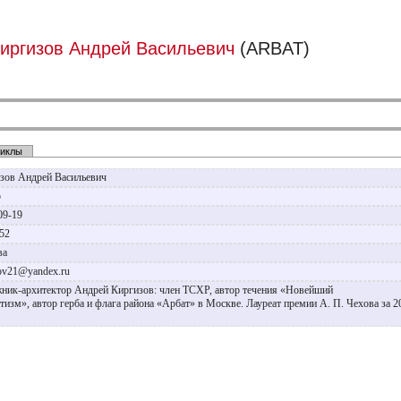
иргизов Андрей Васильевич
(ARBAT)
иклы
зов Андрей Васильевич
р
09-19
952
ва
zov21@yandex.ru
ник-архитектор Андрей Киргизов: член ТСХР, автор течения «Новейший
тизм», автор герба и флага района «Арбат» в Москве. Лауреат премии А. П. Чехова за 2