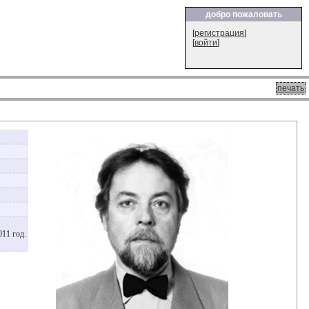
добро пожаловать
[
регистрация
]
[
войти
]
печать
011 год.